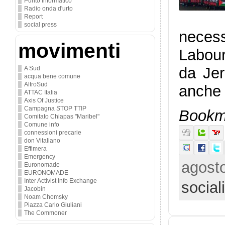
Punto Informatico
Radio onda d'urto
Report
social press
necess
movimenti
Labour
da Jer
A Sud
acqua bene comune
AltroSud
anche 
ATTAC Italia
Axis Of Justice
Campagna STOP TTIP
Bookma
Comitato Chiapas "Maribel"
Comune info
connessioni precarie
don Vitaliano
Effimera
Emergency
agosto
Euronomade
EURONOMADE
Inter Activist Info Exchange
socia
Jacobin
Noam Chomsky
Piazza Carlo Giuliani
The Commoner