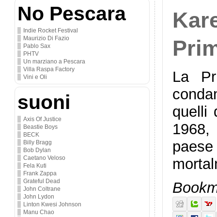
No Pescara
Kare
Indie Rocket Festival
Maurizio Di Fazio
Prim
Pablo Sax
PHTV
Un marziano a Pescara
Villa Raspa Factory
La Pr
Vini e Oli
condan
suoni
quelli
Axis Of Justice
1968, 
Beastie Boys
BECK
paese
Billy Bragg
Bob Dylan
Caetano Veloso
mortal
Fela Kuti
Frank Zappa
Grateful Dead
Bookma
John Coltrane
John Lydon
Linton Kwesi Johnson
Manu Chao