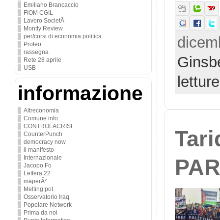
Emiliano Brancaccio
FIOM CGIL
Lavoro SocietÃ
Montly Review
per/corsi di economia politica
dicemb
Proteo
rassegna
Ginsb
Rete 28 aprile
USB
lettur
informazione
Altreconomia
Comune info
CONTROLACRISI
Tari
CounterPunch
democracy now
il manifesto
Internazionale
PAR
Jacopo Fo
Lettera 22
maperÃ²
Melting pot
Osservatorio Iraq
Popolare Network
Prima da noi