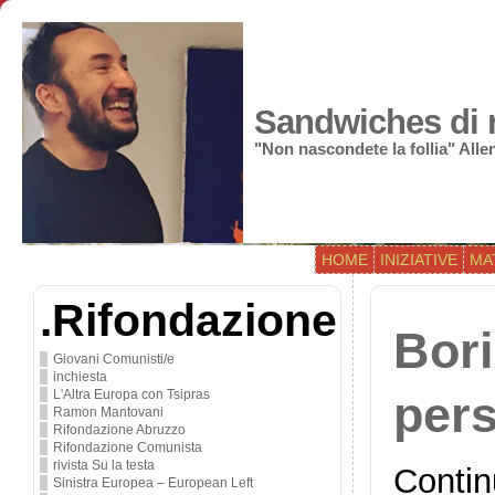
Sandwiches di r
"Non nascondete la follia" All
HOME
INIZIATIVE
MA
.Rifondazione
Bori
Giovani Comunisti/e
inchiesta
L'Altra Europa con Tsipras
pers
Ramon Mantovani
Rifondazione Abruzzo
Rifondazione Comunista
rivista Su la testa
Contin
Sinistra Europea – European Left