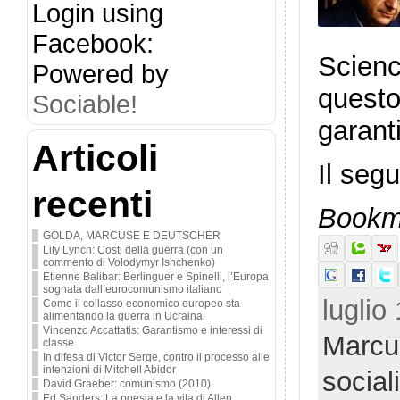
Login using
Facebook:
Scienc
Powered by
questo
Sociable!
garant
Articoli
Il seg
recenti
Bookma
GOLDA, MARCUSE E DEUTSCHER
Lily Lynch: Costi della guerra (con un
commento di Volodymyr Ishchenko)
Etienne Balibar: Berlinguer e Spinelli, l’Europa
sognata dall’eurocomunismo italiano
luglio
Come il collasso economico europeo sta
alimentando la guerra in Ucraina
Vincenzo Accattatis: Garantismo e interessi di
Marcu
classe
In difesa di Victor Serge, contro il processo alle
intenzioni di Mitchell Abidor
socia
David Graeber: comunismo (2010)
Ed Sanders: La poesia e la vita di Allen