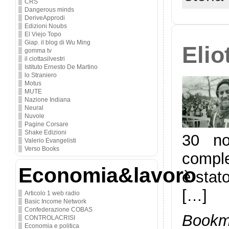
CRS
Dangerous minds
DeriveApprodi
Edizioni Noubs
El Viejo Topo
Giap. il blog di Wu Ming
Elio
gomma tv
il ciottasilvestri
Istituto Ernesto De Martino
lo Straniero
Motus
MUTE
Nazione Indiana
Neural
Nuvole
Pagine Corsare
Shake Edizioni
30 no
Valerio Evangelisti
Verso Books
comple
Economia&lavoro
è stat
[…]
Articolo 1 web radio
Basic Income Network
Confederazione COBAS
Bookma
CONTROLACRISI
Economia e politica