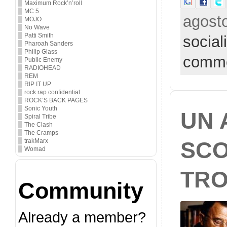
Maximum Rock’n’roll
MC 5
agosto
MOJO
No Wave
Patti Smith
socia
Pharoah Sanders
Philip Glass
comm
Public Enemy
RADIOHEAD
REM
RIP IT UP
rock rap confidential
ROCK’S BACK PAGES
Sonic Youth
UN 
Spiral Tribe
The Clash
The Cramps
trakMarx
SCO
Womad
TRO
Community
Already a member?