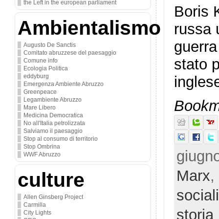
the Left in the european parliament
Boris 
Ambientalismo
russa 
guerra
Augusto De Sanctis
Comitato abruzzese del paesaggio
stato 
Comune info
Ecologia Politica
eddyburg
ingles
Emergenza Ambiente Abruzzo
Greenpeace
Legambiente Abruzzo
Bookma
Mare Libero
Medicina Democratica
No all'Italia petrolizzata
Salviamo il paesaggio
Stop al consumo di territorio
Stop Ombrina
giugno
WWF Abruzzo
Marx
,
culture
social
Allen Ginsberg Project
Carmilla
storia
City Lights