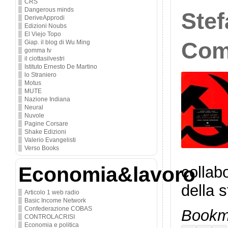
CRS
Dangerous minds
Stef
DeriveApprodi
Edizioni Noubs
El Viejo Topo
Com
Giap. il blog di Wu Ming
gomma tv
il ciottasilvestri
Istituto Ernesto De Martino
lo Straniero
Motus
MUTE
Nazione Indiana
Neural
Nuvole
Pagine Corsare
Shake Edizioni
Valerio Evangelisti
Verso Books
Economia&lavoro
collabo
della 
Articolo 1 web radio
Basic Income Network
Confederazione COBAS
Bookma
CONTROLACRISI
Economia e politica