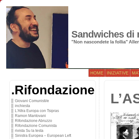
Sandwiches di r
"Non nascondete la follia" All
HOME
INIZIATIVE
MA
.Rifondazione
L’A
Giovani Comunisti/e
inchiesta
L'Altra Europa con Tsipras
Ramon Mantovani
Rifondazione Abruzzo
Rifondazione Comunista
rivista Su la testa
Sinistra Europea – European Left