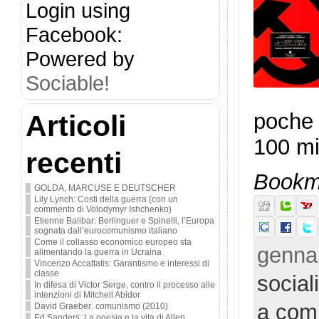
Login using
Facebook:
Powered by
Sociable!
poche 
Articoli
100 mi
recenti
Bookma
GOLDA, MARCUSE E DEUTSCHER
Lily Lynch: Costi della guerra (con un
commento di Volodymyr Ishchenko)
Etienne Balibar: Berlinguer e Spinelli, l’Europa
sognata dall’eurocomunismo italiano
Come il collasso economico europeo sta
gennai
alimentando la guerra in Ucraina
Vincenzo Accattatis: Garantismo e interessi di
classe
socia
In difesa di Victor Serge, contro il processo alle
intenzioni di Mitchell Abidor
a com
David Graeber: comunismo (2010)
Ed Sanders: La poesia e la vita di Allen