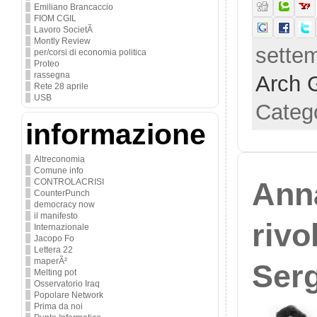
Emiliano Brancaccio
FIOM CGIL
Lavoro SocietÃ
Montly Review
settem
per/corsi di economia politica
Proteo
rassegna
Arch 
Rete 28 aprile
USB
Categ
informazione
Altreconomia
Comune info
Ann
CONTROLACRISI
CounterPunch
democracy now
il manifesto
rivo
Internazionale
Jacopo Fo
Lettera 22
maperÃ²
Ser
Melting pot
Osservatorio Iraq
Popolare Network
Prima da noi