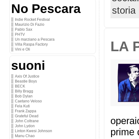
No Pescara
storia
Indie Rocket Festival
Maurizio Di Fazio
Pablo Sax
PHTV
Un marziano a Pescara
LA 
Villa Raspa Factory
Vini e Oli
suoni
Axis Of Justice
Beastie Boys
BECK
Billy Bragg
Bob Dylan
Caetano Veloso
Fela Kuti
Frank Zappa
Grateful Dead
operaio
John Coltrane
John Lydon
prime 
Linton Kwesi Johnson
Manu Chao