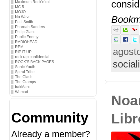
consid
Maximum Rock’n’roll
MC 5
MOJO
Bookma
No Wave
Patti Smith
Pharoah Sanders
Philip Glass
Public Enemy
RADIOHEAD
REM
agosto
RIP IT UP
rock rap confidential
socia
ROCK’S BACK PAGES
Sonic Youth
Spiral Tribe
The Clash
The Cramps
trakMarx
Womad
Noa
Community
Lib
Already a member?