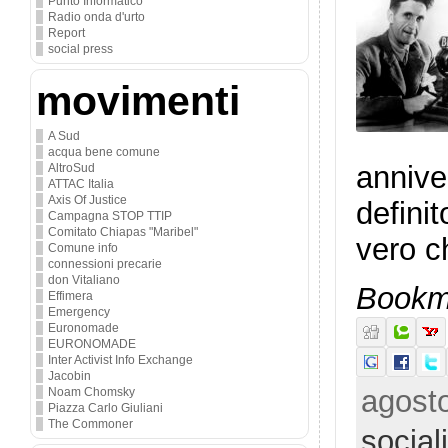
Punto Informatico
Radio onda d'urto
Report
social press
movimenti
A Sud
acqua bene comune
annive
AltroSud
ATTAC Italia
Axis Of Justice
defini
Campagna STOP TTIP
Comitato Chiapas "Maribel"
vero c
Comune info
connessioni precarie
don Vitaliano
Bookma
Effimera
Emergency
Euronomade
EURONOMADE
Inter Activist Info Exchange
Jacobin
agosto
Noam Chomsky
Piazza Carlo Giuliani
The Commoner
social