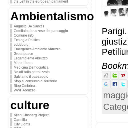
the Left in the european parliament
Ambientalismo
Augusto De Sanctis
Parigi
Comitato abruzzese del paesaggio
Comune info
giusti
Ecologia Politica
eddyburg
Petili
Emergenza Ambiente Abruzzo
Greenpeace
Legambiente Abruzzo
Bookma
Mare Libero
Medicina Democratica
No all'Italia petrolizzata
Salviamo il paesaggio
Stop al consumo di territorio
Stop Ombrina
WWF Abruzzo
maggi
culture
Categ
Allen Ginsberg Project
Carmilla
City Lights