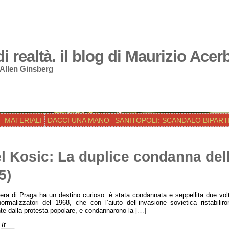
 realtà. il blog di Maurizio Acer
 Allen Ginsberg
MATERIALI
DACCI UNA MANO
SANITOPOLI: SCANDALO BIPART
l Kosic: La duplice condanna del
5)
ra di Praga ha un destino curioso: è stata condannata e seppellita due volte, 
ormalizzatori del 1968, che con l’aiuto dell’invasione sovietica ristabilir
e dalla protesta popolare, e condannarono la […]
It