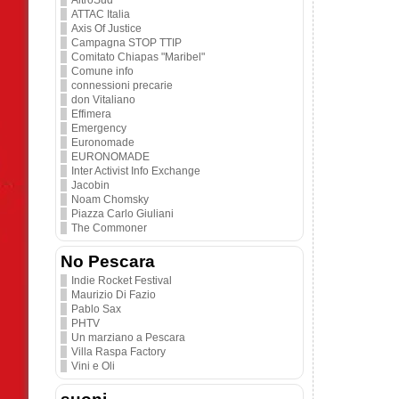
AltroSud
ATTAC Italia
Axis Of Justice
Campagna STOP TTIP
Comitato Chiapas "Maribel"
Comune info
connessioni precarie
don Vitaliano
Effimera
Emergency
Euronomade
EURONOMADE
Inter Activist Info Exchange
Jacobin
Noam Chomsky
Piazza Carlo Giuliani
The Commoner
No Pescara
Indie Rocket Festival
Maurizio Di Fazio
Pablo Sax
PHTV
Un marziano a Pescara
Villa Raspa Factory
Vini e Oli