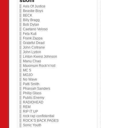
suoni
Axis Of Justice
Beastie Boys
BECK
Billy Bragg
Bob Dylan
Caetano Veloso
Fela Kuti
Frank Zappa
Grateful Dead
John Coltrane
John Lydon
Linton Kwesi Johnson
Manu Chao
Maximum Rock’n’roll
MC 5
MOJO
No Wave
Patti Smith
Pharoah Sanders
Philip Glass
Public Enemy
RADIOHEAD
REM
RIP IT UP
rock rap confidential
ROCK’S BACK PAGES
Sonic Youth