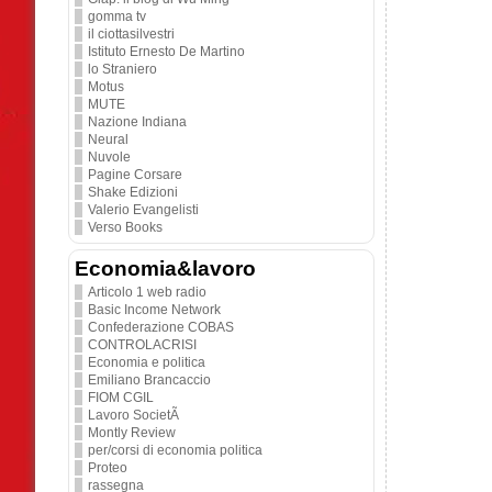
gomma tv
il ciottasilvestri
Istituto Ernesto De Martino
lo Straniero
Motus
MUTE
Nazione Indiana
Neural
Nuvole
Pagine Corsare
Shake Edizioni
Valerio Evangelisti
Verso Books
Economia&lavoro
Articolo 1 web radio
Basic Income Network
Confederazione COBAS
CONTROLACRISI
Economia e politica
Emiliano Brancaccio
FIOM CGIL
Lavoro SocietÃ
Montly Review
per/corsi di economia politica
Proteo
rassegna