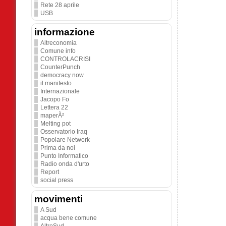
Rete 28 aprile
USB
informazione
Altreconomia
Comune info
CONTROLACRISI
CounterPunch
democracy now
il manifesto
Internazionale
Jacopo Fo
Lettera 22
maperÃ²
Melting pot
Osservatorio Iraq
Popolare Network
Prima da noi
Punto Informatico
Radio onda d'urto
Report
social press
movimenti
A Sud
acqua bene comune