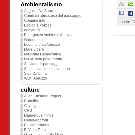
Ambientalismo
Augusto De Sanctis
Comitato abruzzese del paesaggio
Comune info
agosto 27
Ecologia Politica
eddyburg
Emergenza Ambiente Abruzzo
Greenpeace
Legambiente Abruzzo
Mare Libero
Medicina Democratica
No all'Italia petrolizzata
Salviamo il paesaggio
Stop al consumo di territorio
Stop Ombrina
WWF Abruzzo
culture
Allen Ginsberg Project
Carmilla
City Lights
CRS
Dangerous minds
DeriveApprodi
Edizioni Noubs
El Viejo Topo
Giap. il blog di Wu Ming