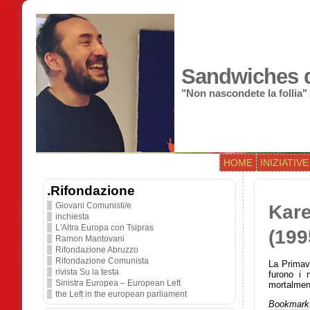
Sandwiches di
"Non nascondete la follia"
HOME
INIZIATIVE
.Rifondazione
Giovani Comunisti/e
Kare
inchiesta
L'Altra Europa con Tsipras
(199
Ramon Mantovani
Rifondazione Abruzzo
Rifondazione Comunista
La Primave
rivista Su la testa
furono i n
Sinistra Europea – European Left
mortalment
the Left in the european parliament
Bookmark 