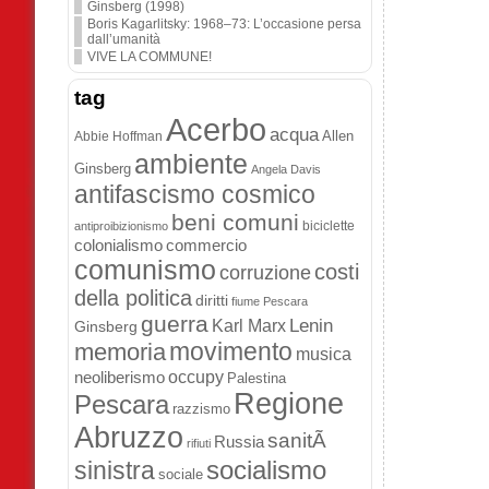
Ginsberg (1998)
Boris Kagarlitsky: 1968–73: L’occasione persa
dall’umanità
VIVE LA COMMUNE!
tag
Acerbo
acqua
Allen
Abbie Hoffman
ambiente
Ginsberg
Angela Davis
antifascismo cosmico
beni comuni
biciclette
antiproibizionismo
colonialismo
commercio
comunismo
costi
corruzione
della politica
diritti
fiume Pescara
guerra
Lenin
Karl Marx
Ginsberg
movimento
memoria
musica
occupy
neoliberismo
Palestina
Regione
Pescara
razzismo
Abruzzo
sanitÃ
Russia
rifiuti
socialismo
sinistra
sociale