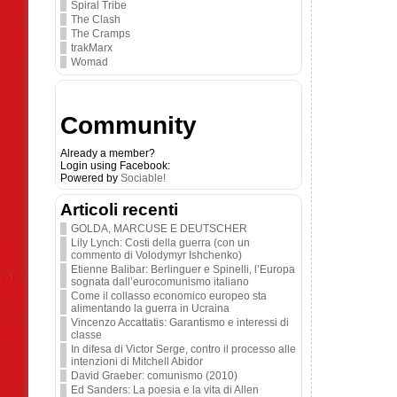
Spiral Tribe
The Clash
The Cramps
trakMarx
Womad
Community
Already a member?
Login using Facebook:
Powered by
Sociable!
Articoli recenti
GOLDA, MARCUSE E DEUTSCHER
Lily Lynch: Costi della guerra (con un
commento di Volodymyr Ishchenko)
Etienne Balibar: Berlinguer e Spinelli, l’Europa
sognata dall’eurocomunismo italiano
Come il collasso economico europeo sta
alimentando la guerra in Ucraina
Vincenzo Accattatis: Garantismo e interessi di
classe
In difesa di Victor Serge, contro il processo alle
intenzioni di Mitchell Abidor
David Graeber: comunismo (2010)
Ed Sanders: La poesia e la vita di Allen