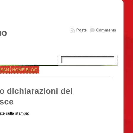
bo
Posts
Comments
ISAN
HOME BLOG
o dichiarazioni del
isce
zate sulla stampa: