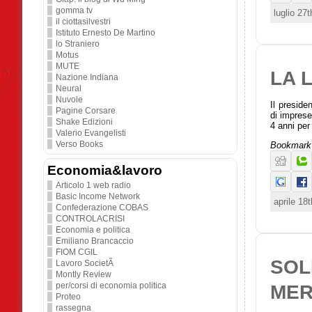
gomma tv
luglio 27
il ciottasilvestri
Istituto Ernesto De Martino
lo Straniero
Motus
MUTE
LA 
Nazione Indiana
Neural
Nuvole
Il preside
Pagine Corsare
di imprese
Shake Edizioni
4 anni per
Valerio Evangelisti
Verso Books
Bookmark 
Economia&lavoro
Articolo 1 web radio
Basic Income Network
aprile 18
Confederazione COBAS
CONTROLACRISI
Economia e politica
Emiliano Brancaccio
FIOM CGIL
SOL
Lavoro SocietÃ
Montly Review
per/corsi di economia politica
MER
Proteo
rassegna