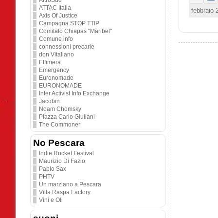
AltroSud
ATTAC Italia
febbraio 
Axis Of Justice
Campagna STOP TTIP
Comitato Chiapas "Maribel"
Comune info
connessioni precarie
don Vitaliano
Effimera
Emergency
Euronomade
EURONOMADE
Inter Activist Info Exchange
Jacobin
Noam Chomsky
Piazza Carlo Giuliani
The Commoner
No Pescara
Indie Rocket Festival
Maurizio Di Fazio
Pablo Sax
PHTV
Un marziano a Pescara
Villa Raspa Factory
Vini e Oli