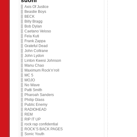
suoni
Axis Of Justice
Beastie Boys
BECK
Billy Bragg
Bob Dylan
Caetano Veloso
Fela Kuti
Frank Zappa
Grateful Dead
John Coltrane
John Lydon
Linton Kwesi Johnson
Manu Chao
Maximum Rock’n’roll
MC 5
MOJO
No Wave
Patti Smith
Pharoah Sanders
Philip Glass
Public Enemy
RADIOHEAD
REM
RIP IT UP
rock rap confidential
ROCK’S BACK PAGES
Sonic Youth