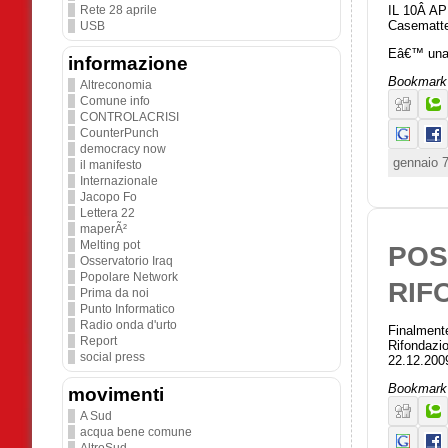
IL 10Â AP
Rete 28 aprile
Casematte 
USB
Eâ€™ una 
informazione
Bookmark 
Altreconomia
Comune info
CONTROLACRISI
CounterPunch
democracy now
gennaio 7
il manifesto
Internazionale
Jacopo Fo
Lettera 22
maperÃ²
Melting pot
POS
Osservatorio Iraq
Popolare Network
RIF
Prima da noi
Punto Informatico
Radio onda d'urto
Finalmente
Report
Rifondazio
social press
22.12.2009
Bookmark 
movimenti
A Sud
acqua bene comune