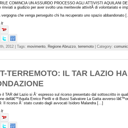
RILE COMINCIA UN ASSURDO PROCESSO AGLI ATTIVISTI AQUILANI DEL 3e32 Â 
rinviati a giudizio per aver svolto una meritevole attivitÃ di volontariato e im
vergogna che venga perseguito chi ha recuperato uno spazio abbandonato [
It
th, 2012 | Tags:
movimento
,
Regione Abruzzo
,
terremoto
| Category:
comunic
T-TERREMOTO: IL TAR LAZIO HA
ONDAZIONE
 il TAR del Lazio si Ã¨ espresso sul ricorso presentato dal sottoscritto in quali
ne dellâ€™Aquila Enrico Perilli e di Bussi Salvatore La Gatta avverso lâ€™ord
. Il ricorso Ã¨ stato curato dagli avvocati Isidoro Malandra […]
It