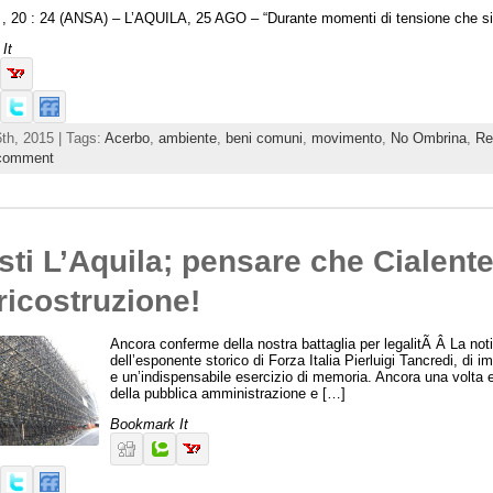
 , 20 : 24 (ANSA) – L’AQUILA, 25 AGO – “Durante momenti di tensione che s
It
th, 2015 | Tags:
Acerbo
,
ambiente
,
beni comuni
,
movimento
,
No Ombrina
,
Re
 comment
sti L’Aquila; pensare che Cialent
 ricostruzione!
Ancora conferme della nostra battaglia per legalitÃ Â La noti
dell’esponente storico di Forza Italia Pierluigi Tancredi, di 
e un’indispensabile esercizio di memoria. Ancora una volta em
della pubblica amministrazione e […]
Bookmark It