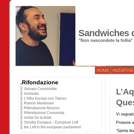
Sandwiches di
"Non nascondete la follia"
HOME
INIZIATIVE
.Rifondazione
Giovani Comunisti/e
L’Aq
inchiesta
L'Altra Europa con Tsipras
Ques
Ramon Mantovani
Rifondazione Abruzzo
Rifondazione Comunista
Vi segnalo
rivista Su la testa
Proteste a
Sinistra Europea – European Left
the Left in the european parliament
‘Spinta du