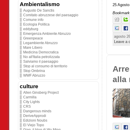
Ambientalismo
25 Agosto
Augusto De Sanctis
Bookmark 
Comitato abruzzese del paesaggio
Comune info
Ecologia Politica
eddyburg
Emergenza Ambiente Abruzzo
agosto 26
Greenpeace
Leave a
Legambiente Abruzzo
Mare Libero
Medicina Democratica
No all'Italia petrolizzata
Salviamo il paesaggio
Stop al consumo di territorio
Arre
Stop Ombrina
WWF Abruzzo
alla
culture
Allen Ginsberg Project
Carmilla
City Lights
CRS
Dangerous minds
DeriveApprodi
Edizioni Noubs
El Viejo Topo
Giap. il blog di Wu Ming