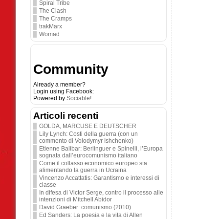
Spiral Tribe
The Clash
The Cramps
trakMarx
Womad
Community
Already a member?
Login using Facebook:
Powered by
Sociable!
Articoli recenti
GOLDA, MARCUSE E DEUTSCHER
Lily Lynch: Costi della guerra (con un
commento di Volodymyr Ishchenko)
Etienne Balibar: Berlinguer e Spinelli, l’Europa
sognata dall’eurocomunismo italiano
Come il collasso economico europeo sta
alimentando la guerra in Ucraina
Vincenzo Accattatis: Garantismo e interessi di
classe
In difesa di Victor Serge, contro il processo alle
intenzioni di Mitchell Abidor
David Graeber: comunismo (2010)
Ed Sanders: La poesia e la vita di Allen