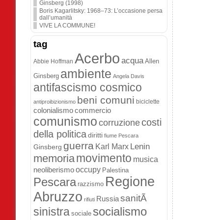
Ginsberg (1998)
Boris Kagarlitsky: 1968–73: L’occasione persa
dall’umanità
VIVE LA COMMUNE!
tag
Acerbo
acqua
Allen
Abbie Hoffman
ambiente
Ginsberg
Angela Davis
antifascismo cosmico
beni comuni
biciclette
antiproibizionismo
colonialismo
commercio
comunismo
costi
corruzione
della politica
diritti
fiume Pescara
guerra
Lenin
Karl Marx
Ginsberg
movimento
memoria
musica
occupy
neoliberismo
Palestina
Regione
Pescara
razzismo
Abruzzo
sanitÃ
Russia
rifiuti
socialismo
sinistra
sociale