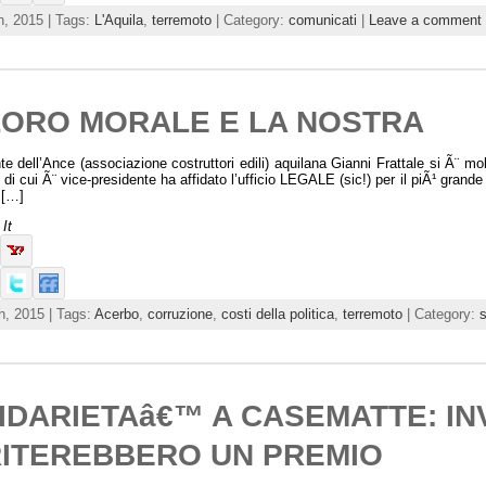
th, 2015 | Tags:
L'Aquila
,
terremoto
| Category:
comunicati
|
Leave a comment
LORO MORALE E LA NOSTRA
nte dell’Ance (associazione costruttori edili) aquilana Gianni Frattale si Ã¨ mo
 di cui Ã¨ vice-presidente ha affidato l’ufficio LEGALE (sic!) per il piÃ¹ grand
 […]
It
th, 2015 | Tags:
Acerbo
,
corruzione
,
costi della politica
,
terremoto
| Category:
IDARIETAâ€™ A CASEMATTE: IN
ITEREBBERO UN PREMIO