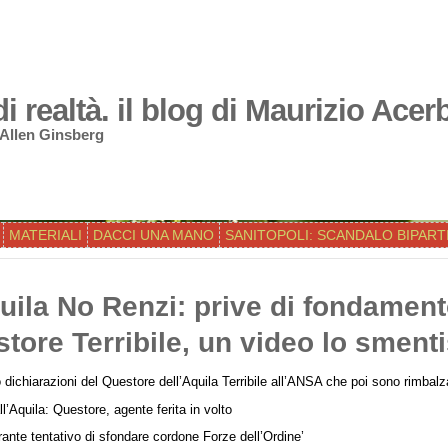
 realtà. il blog di Maurizio Acer
 Allen Ginsberg
MATERIALI
DACCI UNA MANO
SANITOPOLI: SCANDALO BIPART
uila No Renzi: prive di fondament
tore Terribile, un video lo sment
 dichiarazioni del Questore dell’Aquila Terribile all’ANSA che poi sono rimbal
ll’Aquila: Questore, agente ferita in volto
rante tentativo di sfondare cordone Forze dell’Ordine’