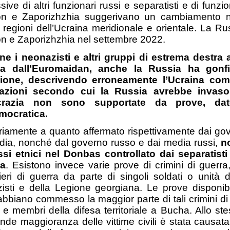
ive di altri funzionari russi e separatisti e di funzi
n e Zaporizhzhia suggerivano un cambiamento nel
 regioni dell’Ucraina meridionale e orientale. La R
n e Zaporizhzhia nel settembre 2022.
e i neonazisti e altri gruppi di estrema destra
a dall’Euromaidan, anche la Russia ha gonfia
sione, descrivendo erroneamente l’Ucraina com
mazioni secondo cui la Russia avrebbe invaso
razia non sono supportate da prove, dato
mocratica.
riamente a quanto affermato rispettivamente dai gov
dia, nonché dal governo russo e dai media russi,
n
ssi etnici nel Donbas controllato dai separatisti
na
. Esistono invece varie prove di crimini di guerr
nieri di guerra da parte di singoli soldati o unità
isti e della Legione georgiana. Le prove disponibi
bbiano commesso la maggior parte di tali crimini di g
ili e membri della difesa territoriale a Bucha. Allo 
ande maggioranza delle vittime civili è stata causat