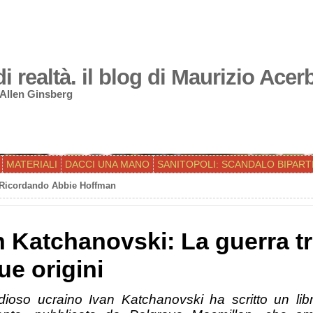
 realtà. il blog di Maurizio Acer
 Allen Ginsberg
MATERIALI
DACCI UNA MANO
SANITOPOLI: SCANDALO BIPART
: Ricordando Abbie Hoffman
n Katchanovski: La guerra t
ue origini
dioso ucraino Ivan Katchanovski ha scritto un lib