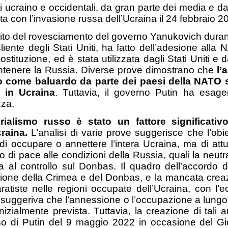
i ucraino e occidentali, da gran parte dei media e da
ata con l’invasione russa dell’Ucraina il 24 febbraio 
ito del rovesciamento del governo Yanukovich durant
liente degli Stati Uniti, ha fatto dell’adesione alla N
ostituzione, ed è stata utilizzata dagli Stati Uniti
ntenere la Russia. Diverse prove dimostrano che
l’
zo come baluardo da parte dei paesi della NATO s
 in Ucraina
. Tuttavia, il governo Putin ha esag
zza.
rialismo russo è stato un fattore significati
craina.
L’analisi di varie prove suggerisce che l’obie
 di occupare o annettere l’intera Ucraina, ma di at
 di pace alle condizioni della Russia, quali la neutral
ia al controllo sul Donbas. Il quadro dell’accordo 
ione della Crimea e del Donbas, e la mancata creazio
ratiste nelle regioni occupate dell’Ucraina, con l
 suggeriva che l’annessione o l’occupazione a lungo 
nizialmente prevista. Tuttavia, la creazione di tali am
so di Putin del 9 maggio 2022 in occasione del Gior