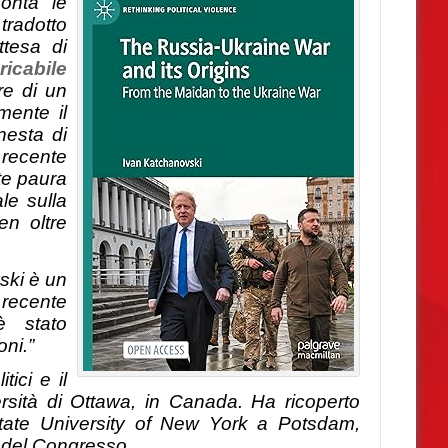
onta le
tradotto
ttesa di
ricabile
re di un
amente i
l
nesta di
 recente
te paura
le sulla
en oltre
vski è un
 recente
è stato
ni.”
ici e il
versità di Ottawa, in Canada. Ha ricoperto
 State University of New York a Potsdam,
a del Congresso.