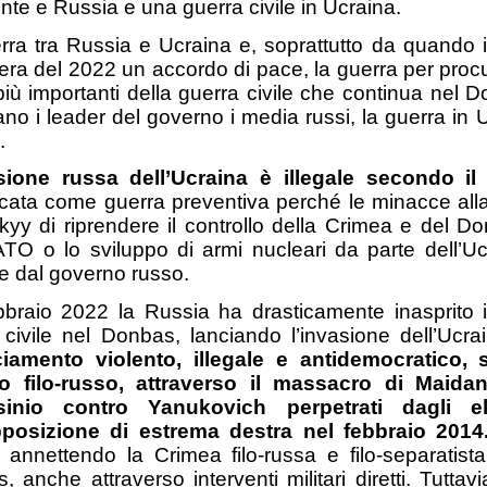
nte e Russia e una guerra civile in Ucraina.
rra tra Russia e Ucraina e, soprattutto da quando i
era del 2022 un accordo di pace, la guerra per proc
più importanti della guerra civile che continua nel
ano i leader del governo i media russi, la guerra in
.
sione russa dell’Ucraina è illegale secondo il d
ficata come guerra preventiva perché le minacce all
kyy di riprendere il controllo della Crimea e del D
ATO o lo sviluppo di armi nucleari da parte dell’U
te dal governo russo.
bbraio 2022 la Russia ha drasticamente inasprito i 
 civile nel Donbas, lanciando l’invasione dell’Ucra
iamento violento, illegale e antidemocratico, 
o filo-russo, attraverso il massacro di Maidan
sinio contro Yanukovich perpetrati dagli e
pposizione di estrema destra nel febbraio 2014
ti annettendo la Crimea filo-russa e filo-separatist
, anche attraverso interventi militari diretti. Tutta