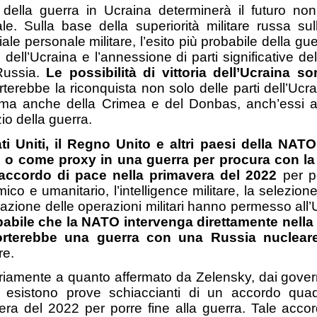
o della guerra in Ucraina determinerà il futuro no
le. Sulla base della superiorità militare russa su
ale personale militare, l’esito più probabile della gu
e dell’Ucraina e l’annessione di parti significative d
Russia.
Le possibilità di vittoria dell’Ucraina so
terebbe la riconquista non solo delle parti dell’Uc
ma anche della Crimea e del Donbas, anch’essi an
izio della guerra.
ati Uniti, il Regno Unito e altri paesi della NAT
e o come proxy in una guerra per procura con la
accordo di pace nella primavera del 2022
per po
co e umanitario, l’intelligence militare, la selezione 
cazione delle operazioni militari hanno permesso all’
abile che la NATO intervenga direttamente nella 
rterebbe una guerra con una Russia nuclear
re.
riamente a quanto affermato da Zelensky, dai govern
 esistono prove schiaccianti di un accordo qua
era del 2022 per porre fine alla guerra. Tale acco