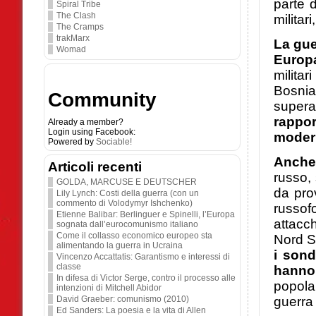
parte 
Spiral Tribe
The Clash
militar
The Cramps
trakMarx
La gue
Womad
Europa
milita
Bosnia
Community
supera
rappor
Already a member?
Login using Facebook:
modern
Powered by
Sociable!
Anche 
Articoli recenti
russo,
GOLDA, MARCUSE E DEUTSCHER
da pro
Lily Lynch: Costi della guerra (con un
commento di Volodymyr Ishchenko)
russof
Etienne Balibar: Berlinguer e Spinelli, l’Europa
attacch
sognata dall’eurocomunismo italiano
Come il collasso economico europeo sta
Nord St
alimentando la guerra in Ucraina
i sond
Vincenzo Accattatis: Garantismo e interessi di
classe
hanno 
In difesa di Victor Serge, contro il processo alle
popola
intenzioni di Mitchell Abidor
David Graeber: comunismo (2010)
guerra
Ed Sanders: La poesia e la vita di Allen