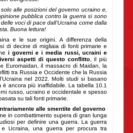
solo alle posizioni del governo ucraino e,
opinione pubblica contro la guerra si sono
 delle voci di pace dall’Ucraina come dalla
sta.
Buona lettura!
na e le sue origini. A differenza della
si di decine di migliaia di fonti primarie e
he
i governi e i media russi, ucraini e
versi aspetti di questo conflitto
, il più
come Euromaidan, il massacro di Maidan, la
litti tra Russia e Occidente che la Russia
ll’Ucraina nel 2022. Molti studi si basano
ia è ancora più inaffidabile. La tabella 10.1
rni russo, ucraino e occidentale e spesso
asata su tali fonti primarie.
ontrariamente alle smentite del governo
ime in combattimento supera di gran lunga
studiosi per definire una guerra. La guerra
a e Ucraina, una guerra per procura tra