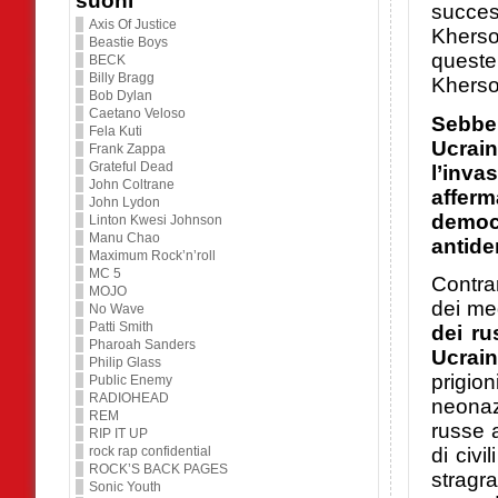
suoni
success
Axis Of Justice
Kherso
Beastie Boys
queste
BECK
Billy Bragg
Kherso
Bob Dylan
Caetano Veloso
Sebben
Fela Kuti
Ucrain
Frank Zappa
Grateful Dead
l’inva
John Coltrane
affer
John Lydon
democ
Linton Kwesi Johnson
Manu Chao
antide
Maximum Rock’n’roll
MC 5
Contra
MOJO
dei me
No Wave
Patti Smith
dei ru
Pharoah Sanders
Ucrai
Philip Glass
prigio
Public Enemy
RADIOHEAD
neonaz
REM
russe a
RIP IT UP
rock rap confidential
di civ
ROCK’S BACK PAGES
stragr
Sonic Youth