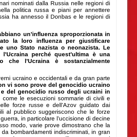
onari nominati dalla Russia nelle regioni di
la politica russa e piani per annettere
ussia ha annesso il Donbas e le regioni di
 abbiano un’influenza sproporzionata in
to la loro influenza per giustificare
e uno Stato nazista o neonazista.
Le
 l’Ucraina perché quest’ultima è una
 che l’Ucraina è sostanzialmente
erni ucraino e occidentali e da gran parte
on vi sono prove del genocidio ucraino
 e del genocidio russo degli ucraini in
a, come le esecuzioni sommarie di civili e
 delle forze russe e dell’Azov guidato dai
li al pubblico suggeriscono che le forze
uerra, in particolare l’uccisione di decine
stesso modo, varie prove dimostrano che la
a da bombardamenti indiscriminati, in gran