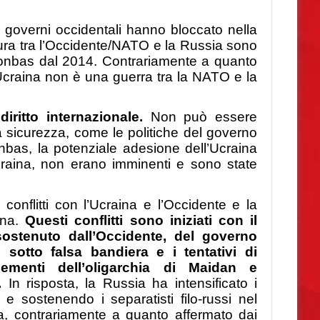
 governi occidentali hanno bloccato nella
ura tra l’Occidente/NATO e la Russia sono
 Donbas dal 2014. Contrariamente a quanto
 Ucraina non è una guerra tra la NATO e la
iritto internazionale.
Non può essere
a sicurezza, come le politiche del governo
onbas, la potenziale adesione dell’Ucraina
craina, non erano imminenti e sono state
conflitti con l’Ucraina e l’Occidente e la
ina.
Questi conflitti sono iniziati con il
sostenuto dall’Occidente, del governo
 sotto falsa bandiera e i tentativi di
lementi dell’oligarchia di Maidan e
.
In risposta, la Russia ha intensificato i
a e sostenendo i separatisti filo-russi nel
via, contrariamente a quanto affermato dai