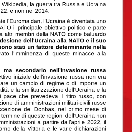
 Wikipedia, la guerra tra Russia e Ucraina
2022, e non nel 2014.
e l’Euromaidan, l’Ucraina è diventata uno
ATO il principale obiettivo politico e parte
 e da altri membri della NATO come baluardo
adesione dell’Ucraina alla NATO e il suo
ono stati un fattore determinante nella
erato l’imminenza di queste minacce alla
vo ma secondario nell’invasione russa
ttivo iniziale dell’invasione russa non era
tuare un cambio di regime o di imporre un
ità e la smilitarizzazione dell’Ucraina e la
di pace che prevedeva il ritiro russo, con
ne di amministrazioni militari-civili russe
’eccezione del Donbas, nel primo mese di
termine di queste regioni dell’Ucraina non
ministrazioni a partire dall’aprile 2022, il
no della Vittoria e le varie dichiarazioni