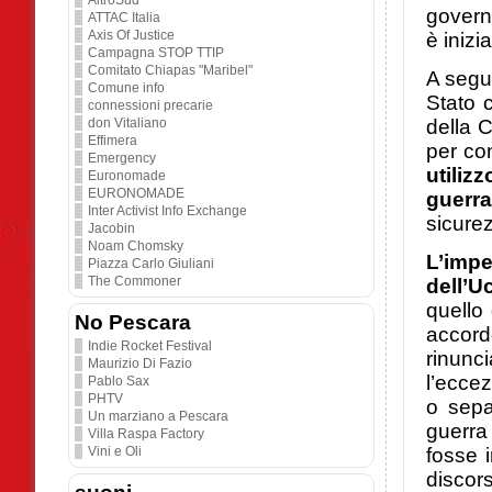
AltroSud
govern
ATTAC Italia
Axis Of Justice
è inizi
Campagna STOP TTIP
Comitato Chiapas "Maribel"
A segu
Comune info
Stato c
connessioni precarie
della C
don Vitaliano
Effimera
per co
Emergency
utiliz
Euronomade
EURONOMADE
guerra
Inter Activist Info Exchange
sicure
Jacobin
Noam Chomsky
L’impe
Piazza Carlo Giuliani
The Commoner
dell’U
quello
No Pescara
accordo
Indie Rocket Festival
rinunc
Maurizio Di Fazio
l’eccez
Pablo Sax
PHTV
o sepa
Un marziano a Pescara
guerra
Villa Raspa Factory
fosse i
Vini e Oli
discor