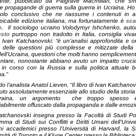
ante, pubblicato da Palgrave Macmillan, che sm
e propagande di guerra sulla guerra in Ucraina. Ho 
itolo conclusivo che ne riassume i contenuti in a
picabile edizione italiana, ma fortunatamente è
sca
e.
Il sociologo ucraino Volodymyr Ishchenko, auto
esto
purtroppo non tradotto in Italia, consiglia viv
di Ivan Katchanovski: “è un’analisi approfondita e o
 delle questioni più complesse e mitizzate della
 dell’Ucraina, questioni che molti hanno semplicemen
rontare, nonostante abbiano avuto un impatto crucia
 in corso con la Russia e sulla politica attuale b
na.”
 l’analista Anatol Lieven, “Il libro di Ivan Katchano
uto assolutamente essenziale allo studio della storia
Ucraina, un argomento che troppo spesso 
diabilmente offuscato dalla propaganda e dalle emozio
atchanovski insegna presso la Facoltà di Studi Polit
mma di Studi sui Conflitti e Diritti Umani dell’Uni
chi accademici presso l’Università di Harvard, la
rsità di Toronto e il Kluge Center presso la Bibliotec