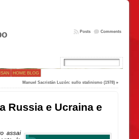
bo
Posts
Comments
ISAN
HOME BLOG
Manuel Sacristán Luzón: sullo stalinismo (1978)
»
ra Russia e Ucraina e
ro assai