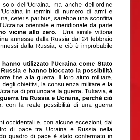
n solo dell’Ucraina, ma anche dell’ordine
ll’Ucraina in termini di numero di armi e
erra, ceteris paribus, sarebbe una sconfitta
ell’Ucraina orientale e meridionale da parte
no vicine allo zero.
Una simile vittoria
raina annesse dalla Russia dal 24 febbraio
nessi dalla Russia, e ciò è improbabile
O hanno utilizzato l’Ucraina come Stato
 Russia e hanno bloccato la possibilità
rre fine alla guerra. Il loro aiuto militare,
degli obiettivi, la consulenza militare e la
Ucraina di prolungare la guerra. Tuttavia,
è
guerra tra Russia e Ucraina, perché ciò
e
, con la reale possibilità di una guerra
i occidentali e, con alcune eccezioni, dai
dro di pace tra Ucraina e Russia nella
rdo quadro di pace è stato confermato in