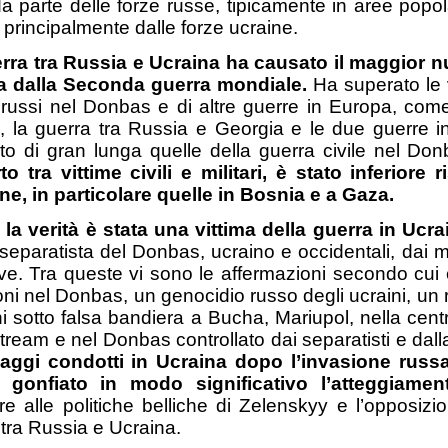
da parte delle forze russe, tipicamente in aree popo
i, principalmente dalle forze ucraine.
rra tra Russia e Ucraina ha causato il maggior num
 dalla Seconda guerra mondiale.
Ha superato le vi
ri russi nel Donbas e di altre guerre in Europa, come
, la guerra tra Russia e Georgia e le due guerre in 
to di gran lunga quelle della guerra civile nel Don
to tra vittime civili e militari, è stato inferiore
e, in particolare quelle in Bosnia e a Gaza.
la verità è stata una vittima della guerra in Ucra
 separatista del Donbas, ucraino e occidentali, dai
ve. Tra queste vi sono le affermazioni secondo cui 
oni nel Donbas, un genocidio russo degli ucraini, un 
i sotto falsa bandiera a Bucha, Mariupol, nella cent
ream e nel Donbas controllato dai separatisti e dalla
aggi condotti in Ucraina dopo l’invasione russa
gonfiato in modo significativo l’atteggiamen
re alle politiche belliche di Zelenskyy e l’opposizio
 tra Russia e Ucraina.