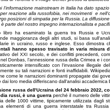
i l’informazione mainstream in Italia ha dato spazio 
per reazione alla russofobia, nei movimenti e nell’
argo posizioni di simpatia per la Russia.
La diffusione
è parte del nostro impegno internazionalista e pacifi
 libro ha esaminato la guerra tra Russia e Ucrai
nde maggioranza degli altri studi, si basa sull’anali
arie in ucraino, russo e inglese. Esso dimostra c
ntali hanno spesso travisato in varia misura di
icativo del XXI secolo, e dei conflitti precedenti, 
 nel Donbas, l’annessione russa della Crimea e i conf
sticamente intensificato con l’invasione illegale de
amente su tali narrazioni e fonti inaffidabili. Wikiped
me come le narrazioni dominanti propagate dai gove
e dai loro media differiscano dall’analisi accademica b
sione russa dell’Ucraina del 24 febbraio 2022, c
dia russi, è una guerra
perché il numero delle vitt
ia delle 1000 vittime, tipicamente utilizzata dagli 
a elementi di una guerra interstatale tra Russi