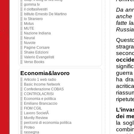
gomma tv
Da ann
il ciottasilvestri
Istituto Ernesto De Martino
anche 
lo Straniero
fatte l
Motus
MUTE
Russia 
Nazione Indiana
Neural
Questo
Nuvole
stragra
Pagine Corsare
second
Shake Edizioni
Valerio Evangelisti
occide
Verso Books
signif
guerra
Economia&lavoro
ha dra
Articolo 1 web radio
Basic Income Network
acritic
Confederazione COBAS
riassu
CONTROLACRISI
ripetut
Economia e politica
Emiliano Brancaccio
FIOM CGIL
L’inva
Lavoro SocietÃ
dei me
Montly Review
la sogl
per/corsi di economia politica
Proteo
combin
rassegna