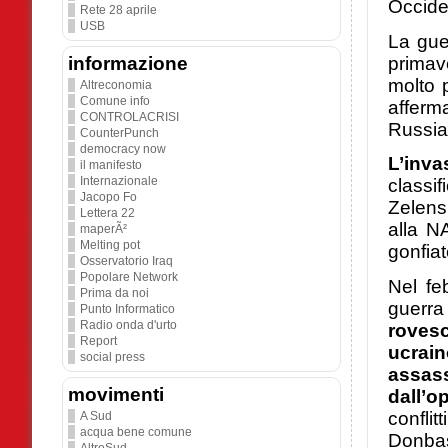
Occide
Rete 28 aprile
USB
La gue
primav
informazione
molto 
Altreconomia
Comune info
afferm
CONTROLACRISI
Russia
CounterPunch
democracy now
L’inva
il manifesto
Internazionale
classi
Jacopo Fo
Zelens
Lettera 22
alla N
maperÃ²
Melting pot
gonfia
Osservatorio Iraq
Popolare Network
Nel fe
Prima da noi
guerra
Punto Informatico
Radio onda d'urto
rovesc
Report
ucrain
social press
assas
movimenti
dall’o
conflit
A Sud
acqua bene comune
Donbas