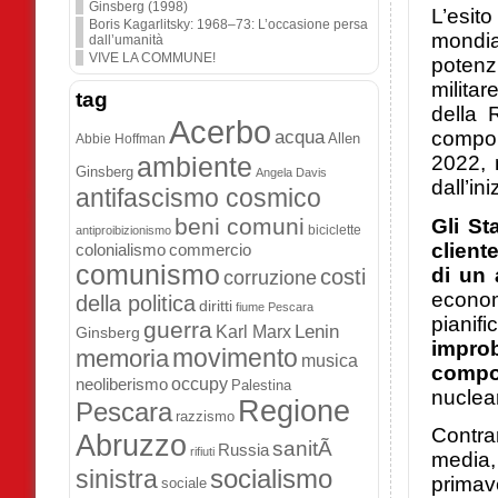
Ginsberg (1998)
L’esit
Boris Kagarlitsky: 1968–73: L’occasione persa
mondia
dall’umanità
VIVE LA COMMUNE!
potenzi
militar
tag
della 
Acerbo
acqua
compor
Allen
Abbie Hoffman
ambiente
2022, 
Ginsberg
Angela Davis
dall’in
antifascismo cosmico
beni comuni
Gli St
biciclette
antiproibizionismo
client
colonialismo
commercio
comunismo
di un 
costi
corruzione
economi
della politica
diritti
fiume Pescara
pianifi
guerra
Lenin
Karl Marx
Ginsberg
improb
movimento
memoria
musica
compo
occupy
neoliberismo
Palestina
nuclea
Regione
Pescara
razzismo
Contra
Abruzzo
sanitÃ
Russia
rifiuti
media,
socialismo
sinistra
primav
sociale