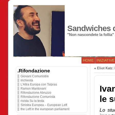
Sandwiches di
"Non nascondete la follia"
HOME
INIZIATIVE
«
Eliot Katz
.Rifondazione
Giovani Comunisti/e
inchiesta
L'Altra Europa con Tsipras
Iva
Ramon Mantovani
Rifondazione Abruzzo
le s
Rifondazione Comunista
rivista Su la testa
Sinistra Europea – European Left
Lo stu
the Left in the european parliament