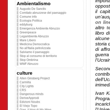
import
Ambientalismo
oppost
Augusto De Sanctis
il cap
Comitato abruzzese del paesaggio
un’aus
Comune info
Ecologia Politica
on lin
eddyburg
altro
t
Emergenza Ambiente Abruzzo
libro 
Greenpeace
Legambiente Abruzzo
alcune
Mare Libero
storia
Medicina Democratica
No all'Italia petrolizzata
di aff
Salviamo il paesaggio
guerra
Stop al consumo di territorio
l’Ucrai
Stop Ombrina
WWF Abruzzo
Secondo
culture
contrib
Allen Ginsberg Project
dell’
Carmilla
irrime
City Lights
CRS
Ivan K
Dangerous minds
Progra
DeriveApprodi
Edizioni Noubs
incari
El Viejo Topo
l’Unive
Giap. il blog di Wu Ming