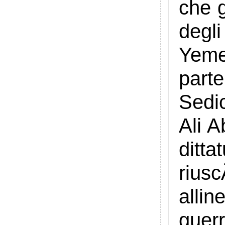
che g
degl
Yeme
part
Sedic
Ali 
ditt
rius
allin
guer