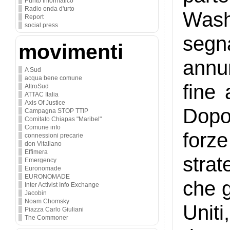
Punto Informatico
Radio onda d'urto
Wash
Report
social press
segna
movimenti
annu
A Sud
acqua bene comune
fine 
AltroSud
ATTAC Italia
Axis Of Justice
Dopo
Campagna STOP TTIP
Comitato Chiapas "Maribel"
Comune info
forz
connessioni precarie
don Vitaliano
Effimera
strat
Emergency
Euronomade
EURONOMADE
che g
Inter Activist Info Exchange
Jacobin
Noam Chomsky
Unit
Piazza Carlo Giuliani
The Commoner