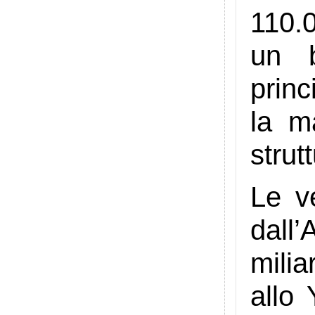
110.0
un b
prin
la m
strut
Le v
dall
milia
allo 