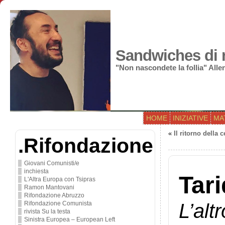
Sandwiches di r
"Non nascondete la follia" All
HOME
INIZIATIVE
MA
«
Il ritorno della 
.Rifondazione
Giovani Comunisti/e
inchiesta
Tari
L'Altra Europa con Tsipras
Ramon Mantovani
Rifondazione Abruzzo
L’al
Rifondazione Comunista
rivista Su la testa
Sinistra Europea – European Left