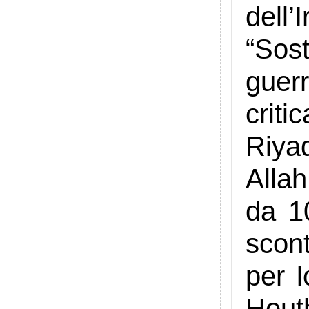
dell
“Sos
guer
crit
Riyad
Allah
da 10
scont
per l
Hout