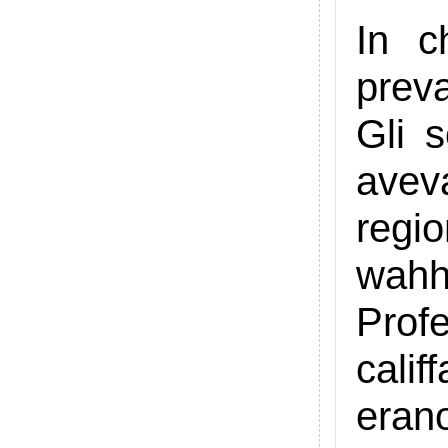
In c
preva
Gli 
aveva
regi
wahh
Profe
calif
erano