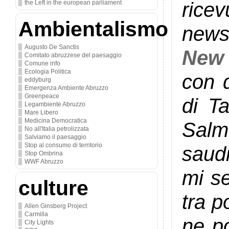
ri
the Left in the european parliament
Ambientalismo
news
Augusto De Sanctis
New 
Comitato abruzzese del paesaggio
Comune info
Ecologia Politica
con q
eddyburg
Emergenza Ambiente Abruzzo
Greenpeace
di Ta
Legambiente Abruzzo
Mare Libero
Medicina Democratica
Salma
No all'Italia petrolizzata
Salviamo il paesaggio
Stop al consumo di territorio
saud
Stop Ombrina
WWF Abruzzo
mi se
culture
tra p
Allen Ginsberg Project
Carmilla
ne po
City Lights