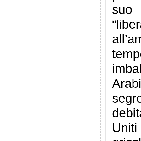
suo 
“lib
all’a
tempo
imbal
Ara
segre
debi
Unit