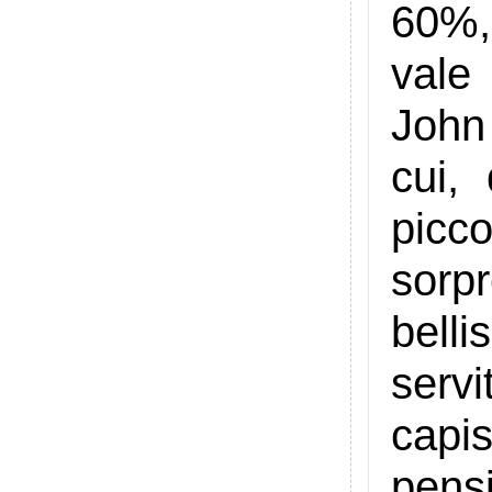
60%, 
vale 
John 
cui,
picc
sorpr
bell
serv
capi
pensi