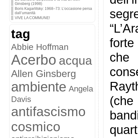
Ginsberg (1998)
Boris Kagarlitsky: 1968–73: L’occasione persa
segr
dall’umanità
VIVE LA COMMUNE!
“L’A
tag
forte
Abbie Hoffman
che 
Acerbo
acqua
conse
Allen Ginsberg
Rayt
ambiente
Angela
(che
Davis
antifascismo
band
cosmico
quart