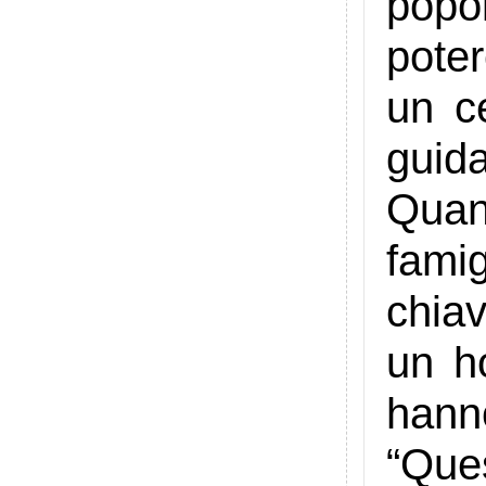
popol
poter
un c
guida
Quan
fami
chiav
un ho
hann
“Que