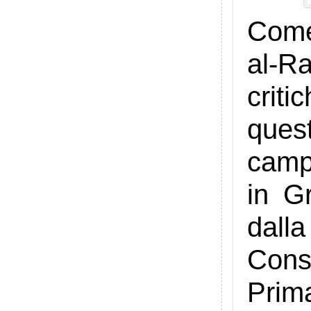
Come
al-R
criti
ques
camp
in G
dall
Cons
Prim