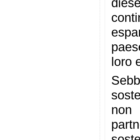
die
cont
espan
paes
loro 
Sebb
soste
non 
part
sost