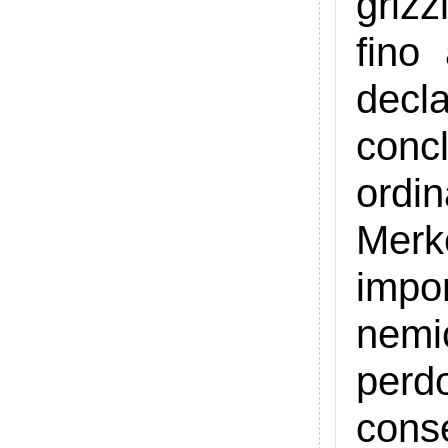
griz
fino
decl
conc
ordi
Merke
impo
nemi
perd
conse