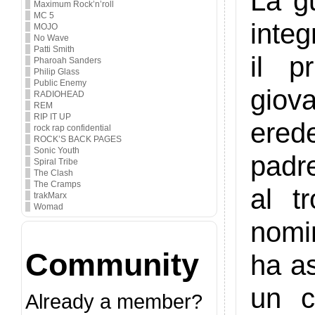
La g
Maximum Rock’n’roll
MC 5
integ
MOJO
No Wave
Patti Smith
il p
Pharoah Sanders
Philip Glass
Public Enemy
giov
RADIOHEAD
REM
RIP IT UP
ered
rock rap confidential
ROCK’S BACK PAGES
Sonic Youth
padr
Spiral Tribe
The Clash
The Cramps
al t
trakMarx
Womad
nomi
Community
ha a
un c
Already a member?