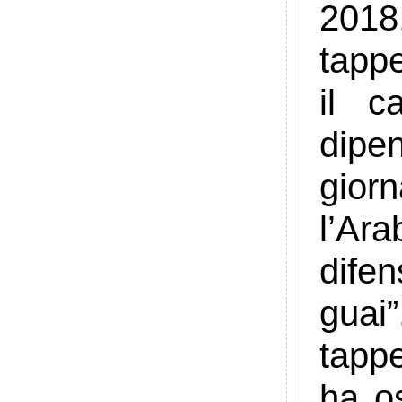
2018
tappe
il c
dipe
gior
l’Ar
difen
guai
tapp
ha o