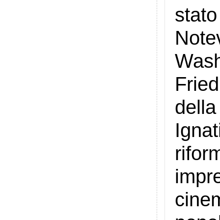
stato
Note
Wash
Frie
dell
Igna
rifo
impre
cine