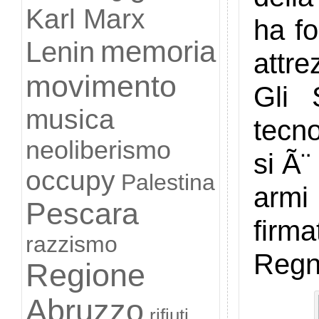
Karl Marx
ha fo
memoria
Lenin
attr
movimento
Gli 
musica
tecno
neoliberismo
si Ã¨ 
occupy
Palestina
armi 
Pescara
firma
razzismo
Regn
Regione
Abruzzo
rifiuti