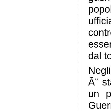
popo
uffic
contr
esser
dal t
Negli
Ã¨ st
un p
Guerr