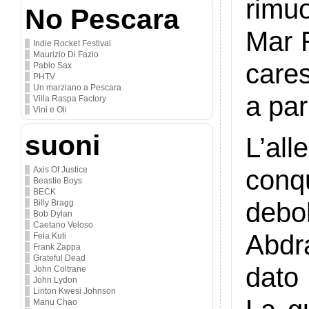
rimu
No Pescara
Mar R
Indie Rocket Festival
Maurizio Di Fazio
cares
Pablo Sax
PHTV
Un marziano a Pescara
a par
Villa Raspa Factory
Vini e Oli
suoni
L’al
conq
Axis Of Justice
Beastie Boys
BECK
debo
Billy Bragg
Bob Dylan
Caetano Veloso
Abdr
Fela Kuti
Frank Zappa
Grateful Dead
dato 
John Coltrane
John Lydon
Linton Kwesi Johnson
Manu Chao