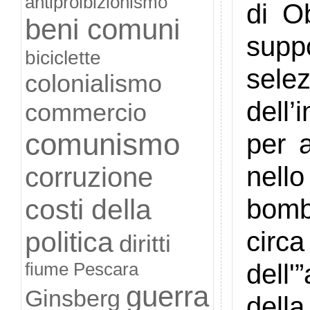
antiproibizionismo
di O
beni comuni
suppo
biciclette
sel
colonialismo
dell’
commercio
comunismo
per 
nell
corruzione
bomb
costi della
circ
politica
diritti
dell
fiume Pescara
guerra
Ginsberg
della