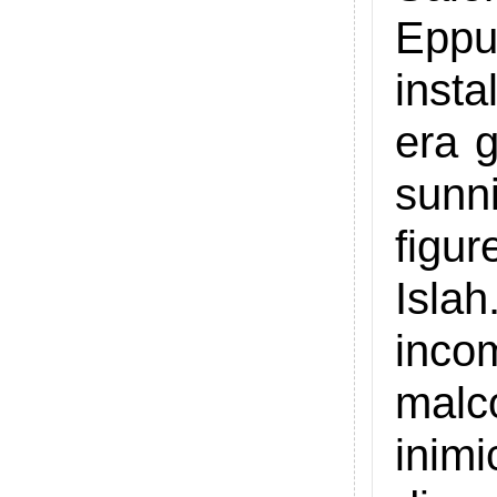
Eppu
insta
era g
sunn
figur
Isla
inco
malc
inim