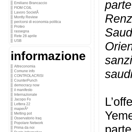
part
Emiliano Brancaccio
FIOM CGIL
Lavoro SocietÃ
Renz
Montly Review
per/corsi di economia politica
Proteo
Saud
rassegna
Rete 28 aprile
USB
Orien
informazione
sanz
Altreconomia
saudi
Comune info
CONTROLACRISI
CounterPunch
democracy now
il manifesto
Internazionale
L’of
Jacopo Fo
Lettera 22
maperÃ²
Yeme
Melting pot
Osservatorio Iraq
Popolare Network
part
Prima da noi