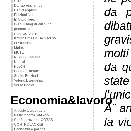
CRS
Dangerous minds
da p
DeriveApprodi
Edizioni Noubs
El Viejo Topo
dibat
Giap. il blog di Wu Ming
gomma tv
il ciottasilvestri
grav
Istituto Ernesto De Martino
lo Straniero
Motus
molti
MUTE
Nazione Indiana
Neural
da qu
Nuvole
Pagine Corsare
Shake Edizioni
stat
Valerio Evangelisti
Verso Books
l’uni
Economia&lavoro
Ã¨ a
Articolo 1 web radio
Basic Income Network
la vi
Confederazione COBAS
CONTROLACRISI
Economia e politica