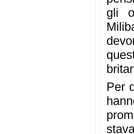
gli 
Milib
devo
quest
britan
Per 
hann
prom
stava