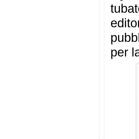
tuba
edit
pubbl
per l