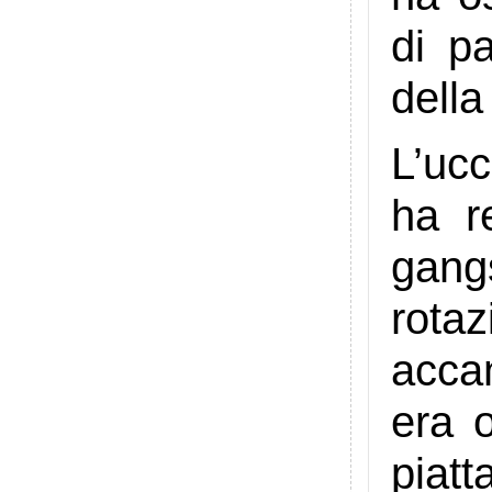
di p
della
L’ucc
ha r
gangs
rota
accan
era o
piat