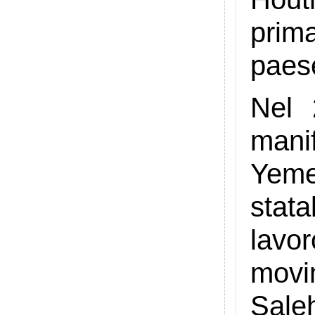
prim
paes
Nel 2
manif
Yeme
stat
lavo
movi
Saleh