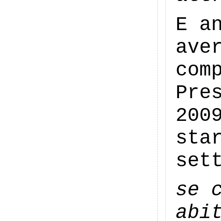
E a
ave
com
Pre
200
sta
set
se
abi