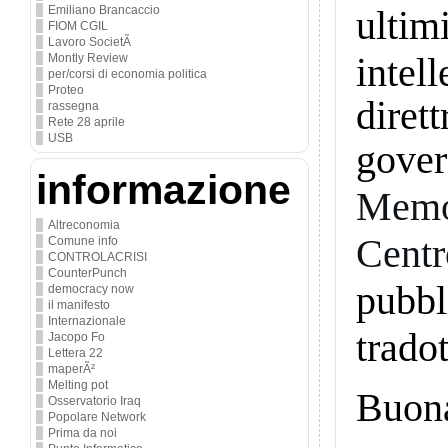
Emiliano Brancaccio
ulti
FIOM CGIL
Lavoro SocietÃ
intel
Montly Review
per/corsi di economia politica
Proteo
dirett
rassegna
Rete 28 aprile
USB
gover
informazione
Memor
Altreconomia
Cent
Comune info
CONTROLACRISI
CounterPunch
pubb
democracy now
il manifesto
Internazionale
trado
Jacopo Fo
Lettera 22
maperÃ²
Melting pot
Buona
Osservatorio Iraq
Popolare Network
Prima da noi