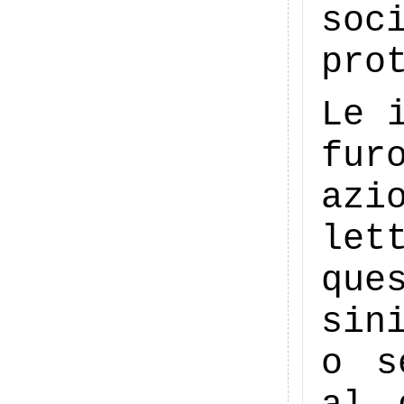
soc
pro
Le 
fur
azi
let
que
sin
o s