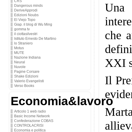
CRS
Una
Dangerous minds
DeriveApprodi
Edizioni Noubs
inte
El Viejo Topo
Giap. il blog di Wu Ming
gomma tv
che a
il ciottasilvestri
Istituto Ernesto De Martino
lo Straniero
defin
Motus
MUTE
Nazione Indiana
XXI s
Neural
Nuvole
Pagine Corsare
Il Pr
Shake Edizioni
Valerio Evangelisti
Verso Books
evide
Economia&lavoro
Marta
Articolo 1 web radio
Basic Income Network
Confederazione COBAS
allie
CONTROLACRISI
Economia e politica