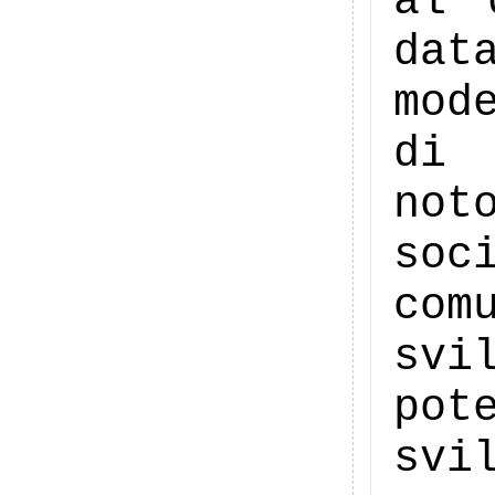
al 
dat
mod
di 
not
soc
com
svi
pot
sv