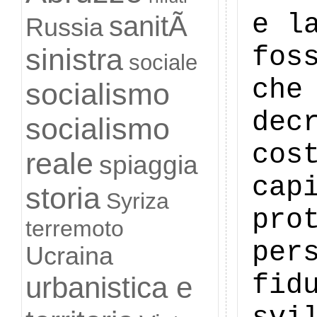
e l
sanitÃ
Russia
fos
sinistra
sociale
che
socialismo
dec
socialismo
cos
reale
spiaggia
cap
storia
Syriza
pro
terremoto
per
Ucraina
fid
urbanistica e