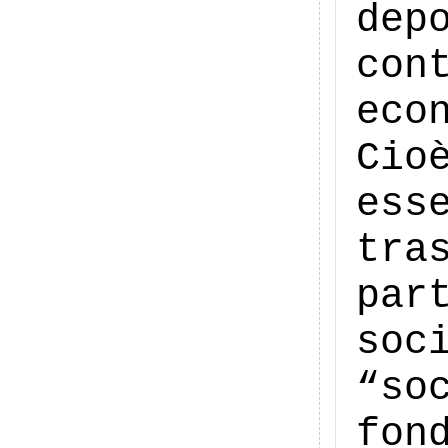
de
con
eco
Cio
ess
tra
pa
soc
“so
fo