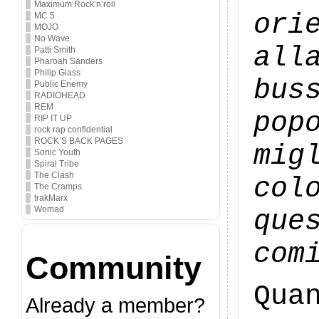
Maximum Rock’n’roll
ori
MC 5
MOJO
No Wave
all
Patti Smith
Pharoah Sanders
Philip Glass
bus
Public Enemy
RADIOHEAD
REM
pop
RIP IT UP
rock rap confidential
ROCK’S BACK PAGES
mig
Sonic Youth
Spiral Tribe
The Clash
col
The Cramps
trakMarx
Womad
que
com
Community
Qua
Already a member?