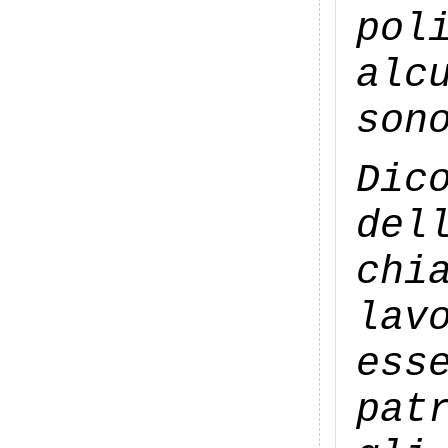
pol
alc
son
Dic
del
chi
lav
ess
pat