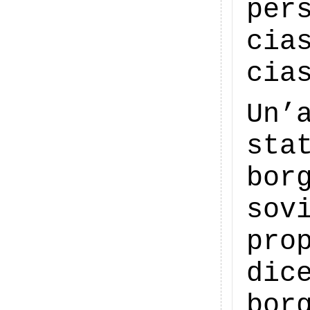
per
cia
cia
Un’
st
bor
sov
pro
di
bo