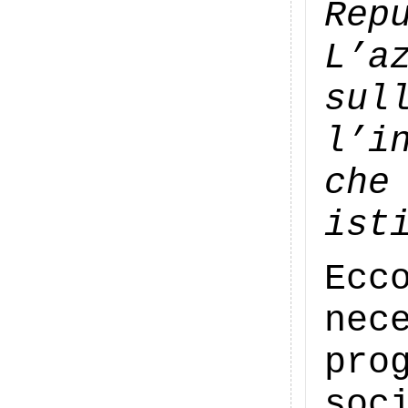
Rep
L’a
su
l’i
ch
ist
Ecc
nec
pro
soc