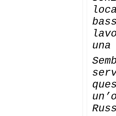
loc
bas
lav
una
Sem
ser
qu
un’
Rus