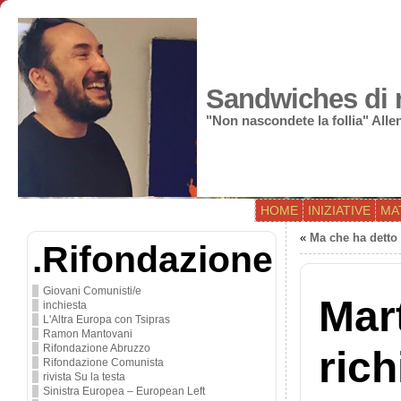
Sandwiches di r
"Non nascondete la follia" All
HOME
INIZIATIVE
MA
«
Ma che ha detto 
.Rifondazione
Giovani Comunisti/e
Mar
inchiesta
L'Altra Europa con Tsipras
Ramon Mantovani
Rifondazione Abruzzo
ric
Rifondazione Comunista
rivista Su la testa
Sinistra Europea – European Left