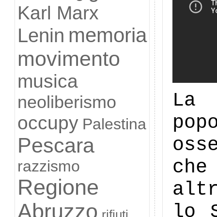
Karl Marx
memoria
Lenin
movimento
musica
La 
neoliberismo
pop
occupy
Palestina
oss
Pescara
che
razzismo
Regione
alt
Abruzzo
lo 
rifiuti