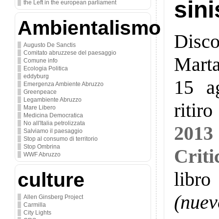
sini
the Left in the european parliament
Ambientalismo
Disc
Augusto De Sanctis
Comitato abruzzese del paesaggio
Marta
Comune info
Ecologia Politica
eddyburg
15 a
Emergenza Ambiente Abruzzo
Greenpeace
Legambiente Abruzzo
ritir
Mare Libero
Medicina Democratica
No all'Italia petrolizzata
201
Salviamo il paesaggio
Stop al consumo di territorio
Stop Ombrina
Criti
WWF Abruzzo
libr
culture
(nuev
Allen Ginsberg Project
Carmilla
City Lights