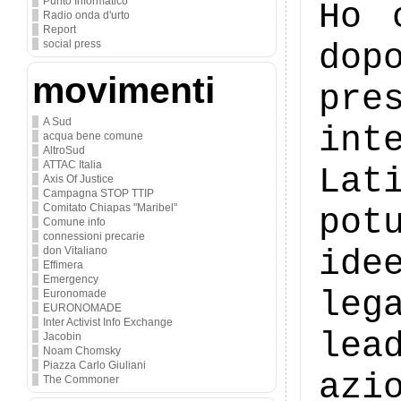
Punto Informatico
Ho 
Radio onda d'urto
Report
do
social press
movimenti
pre
A Sud
int
acqua bene comune
AltroSud
ATTAC Italia
Lat
Axis Of Justice
Campagna STOP TTIP
Comitato Chiapas "Maribel"
pot
Comune info
connessioni precarie
ide
don Vitaliano
Effimera
Emergency
leg
Euronomade
EURONOMADE
Inter Activist Info Exchange
lea
Jacobin
Noam Chomsky
Piazza Carlo Giuliani
azi
The Commoner