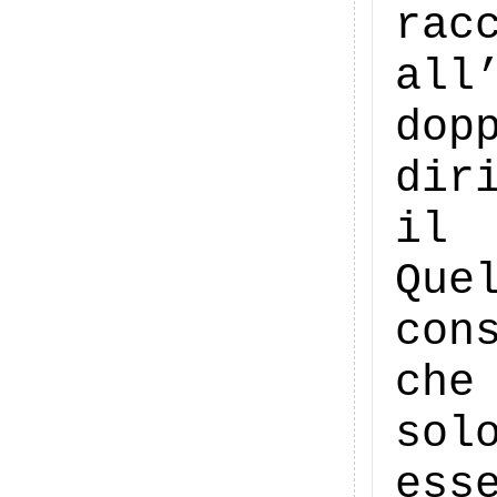
ra
all
dop
dir
il 
Qu
con
che
sol
ess