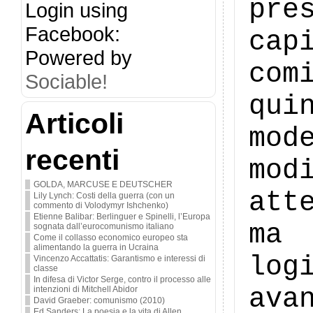
pre
Login using
Facebook:
ca
Powered by
com
Sociable!
qui
Articoli
mod
recenti
mo
GOLDA, MARCUSE E DEUTSCHER
att
Lily Lynch: Costi della guerra (con un
commento di Volodymyr Ishchenko)
Etienne Balibar: Berlinguer e Spinelli, l’Europa
ma 
sognata dall’eurocomunismo italiano
Come il collasso economico europeo sta
alimentando la guerra in Ucraina
log
Vincenzo Accattatis: Garantismo e interessi di
classe
In difesa di Victor Serge, contro il processo alle
ava
intenzioni di Mitchell Abidor
David Graeber: comunismo (2010)
Ed Sanders: La poesia e la vita di Allen