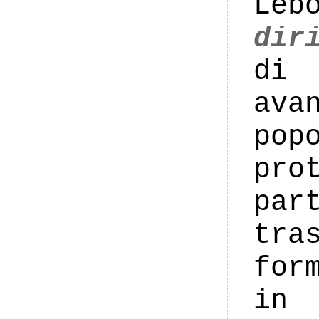
Leb
dir
di
ava
po
pro
par
tra
for
in 