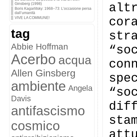
alt
Ginsberg (1998)
Boris Kagarlitsky: 1968–73: L’occasione persa
dall’umanità
cor
VIVE LA COMMUNE!
tag
str
Abbie Hoffman
“s
Acerbo
acqua
con
Allen Ginsberg
sp
ambiente
Angela
“so
Davis
dif
antifascismo
sta
cosmico
att