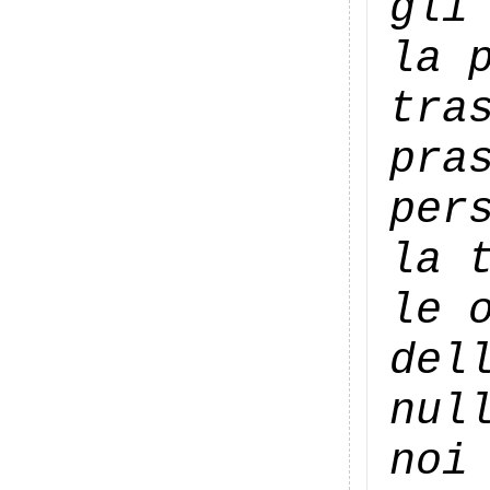
gli
la 
tra
pra
per
la 
le 
del
nul
noi