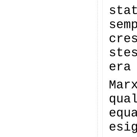
sta
se
cre
ste
era
Mar
qua
equ
es