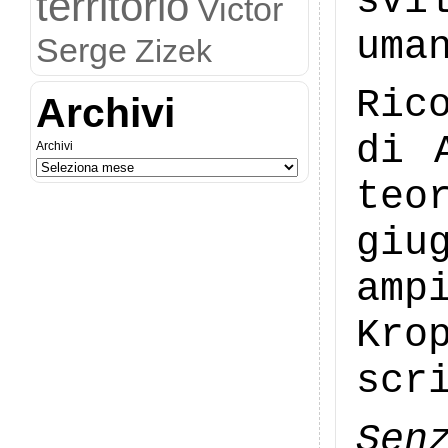
svi
territorio
Victor
uma
Serge
Zizek
Ric
Archivi
di 
Archivi
teo
giu
amp
Kro
scr
Sen