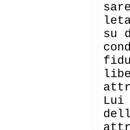
sar
let
su 
con
fid
lib
att
Lui
del
att