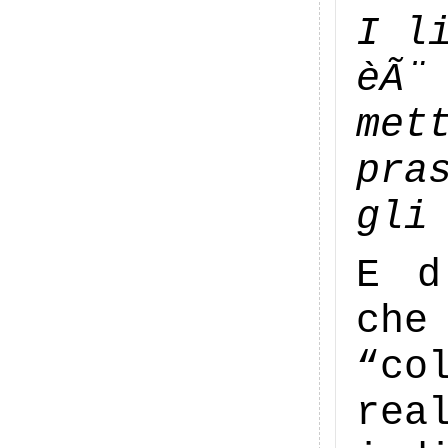
I l
èÃ¨
met
pra
gli
E d
che
“co
rea