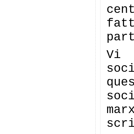
cen
fa
par
Vi
soc
que
so
mar
scr