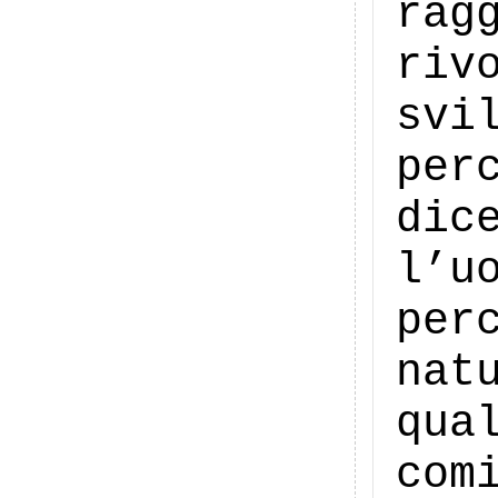
rag
riv
svi
per
dic
l’u
per
nat
qua
com