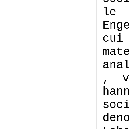
le 
Eng
cu
mat
ana
, v
han
soc
den