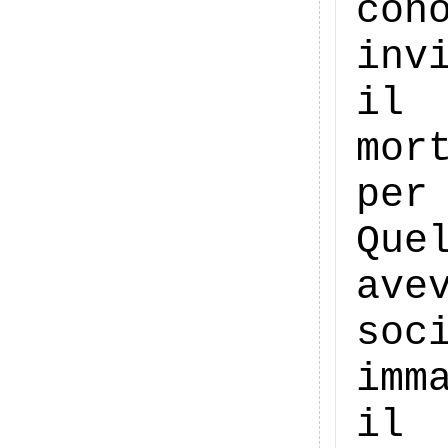
con
inv
il 
mor
per
Que
ave
so
imm
il