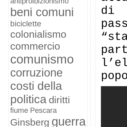
antiproibizionismo
di 
beni comuni
pas
biciclette
colonialismo
“st
commercio
pa
comunismo
l’e
corruzione
pop
costi della
politica
diritti
fiume Pescara
guerra
Ginsberg