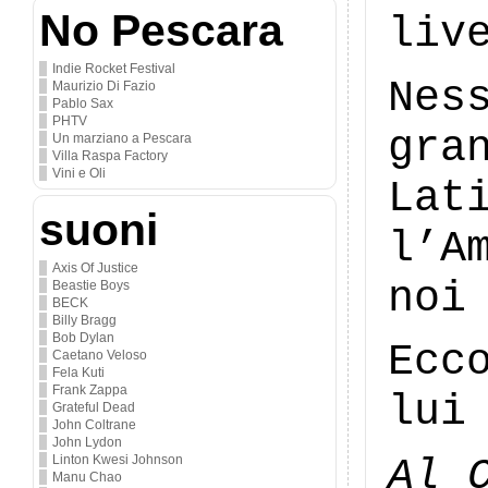
No Pescara
liv
Indie Rocket Festival
Nes
Maurizio Di Fazio
Pablo Sax
PHTV
gra
Un marziano a Pescara
Villa Raspa Factory
Vini e Oli
Lat
suoni
l’A
Axis Of Justice
noi
Beastie Boys
BECK
Billy Bragg
Bob Dylan
Ecc
Caetano Veloso
Fela Kuti
Frank Zappa
lui
Grateful Dead
John Coltrane
John Lydon
Al
Linton Kwesi Johnson
Manu Chao