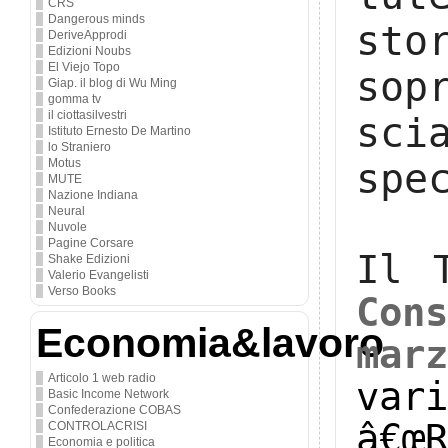
CRS
Dangerous minds
st
DeriveApprodi
Edizioni Noubs
El Viejo Topo
so
Giap. il blog di Wu Ming
gomma tv
il ciottasilvestri
sci
Istituto Ernesto De Martino
lo Straniero
Motus
spe
MUTE
Nazione Indiana
Neural
Nuvole
Pagine Corsare
Il 
Shake Edizioni
Valerio Evangelisti
Verso Books
Con
Economia&lavoro
mar
Articolo 1 web radio
var
Basic Income Network
Confederazione COBAS
â€œ
CONTROLACRISI
Economia e politica