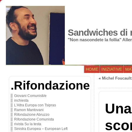
Sandwiches di r
"Non nascondete la follia" All
HOME
INIZIATIVE
MA
«
Michel Foucault:
.Rifondazione
Giovani Comunisti/e
inchiesta
Una 
L'Altra Europa con Tsipras
Ramon Mantovani
Rifondazione Abruzzo
Rifondazione Comunista
scon
rivista Su la testa
Sinistra Europea – European Left