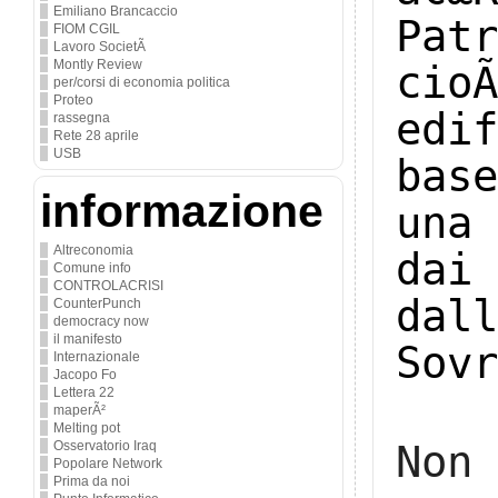
Emiliano Brancaccio
Pat
FIOM CGIL
Lavoro SocietÃ
Montly Review
cio
per/corsi di economia politica
Proteo
edi
rassegna
Rete 28 aprile
USB
bas
informazione
una
Altreconomia
da
Comune info
CONTROLACRISI
da
CounterPunch
democracy now
il manifesto
Sovr
Internazionale
Jacopo Fo
Lettera 22
maperÃ²
Melting pot
Non
Osservatorio Iraq
Popolare Network
Prima da noi