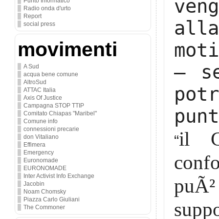
ven
Punto Informatico
Radio onda d'urto
Report
all
social press
movimenti
mot
– s
A Sud
acqua bene comune
AltroSud
pot
ATTAC Italia
Axis Of Justice
Campagna STOP TTIP
punt
Comitato Chiapas "Maribel"
Comune info
connessioni precarie
il 
“
don Vitaliano
Effimera
Emergency
confo
Euronomade
EURONOMADE
Inter Activist Info Exchange
puÃ² 
Jacobin
Noam Chomsky
Piazza Carlo Giuliani
suppo
The Commoner