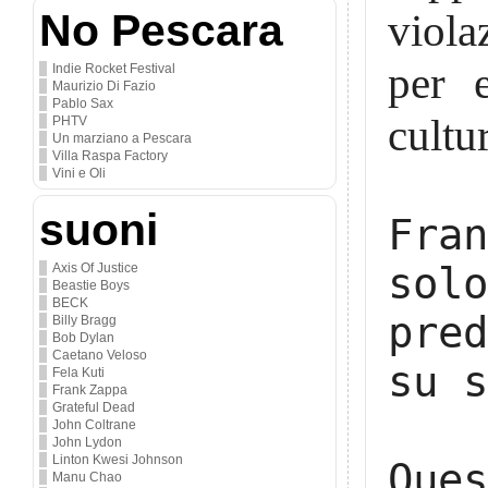
No Pescara
viola
per 
Indie Rocket Festival
Maurizio Di Fazio
Pablo Sax
cultur
PHTV
Un marziano a Pescara
Villa Raspa Factory
Vini e Oli
suoni
Fra
sol
Axis Of Justice
Beastie Boys
BECK
pre
Billy Bragg
Bob Dylan
Caetano Veloso
su s
Fela Kuti
Frank Zappa
Grateful Dead
John Coltrane
John Lydon
Linton Kwesi Johnson
Que
Manu Chao