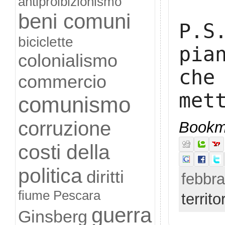
antiproibizionismo
beni comuni
P.S
biciclette
pia
colonialismo
che
commercio
met
comunismo
corruzione
Bookma
costi della
politica
diritti
febbra
fiume Pescara
territo
guerra
Ginsberg