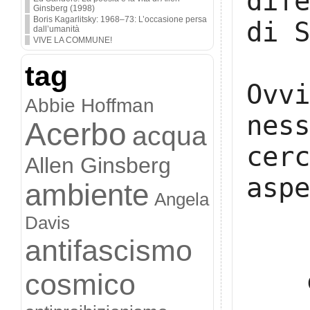
dif
Ginsberg (1998)
Boris Kagarlitsky: 1968–73: L’occasione persa
di S
dall’umanità
VIVE LA COMMUNE!
tag
Ovv
Abbie Hoffman
nes
Acerbo
acqua
cer
Allen Ginsberg
aspe
ambiente
Angela
Davis
antifascismo
cosmico