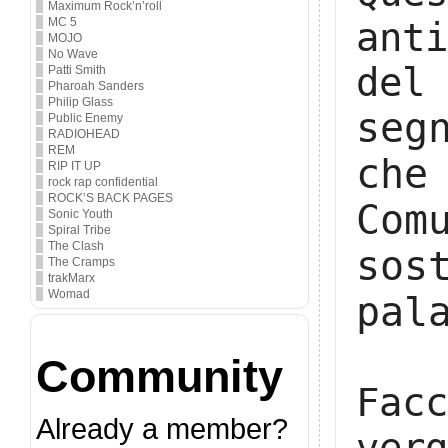
Maximum Rock’n’roll
MC 5
ant
MOJO
No Wave
del
Patti Smith
Pharoah Sanders
Philip Glass
seg
Public Enemy
RADIOHEAD
REM
che
RIP IT UP
rock rap confidential
ROCK’S BACK PAGES
Co
Sonic Youth
Spiral Tribe
The Clash
so
The Cramps
trakMarx
Womad
pal
Community
Fac
Already a member?
ver