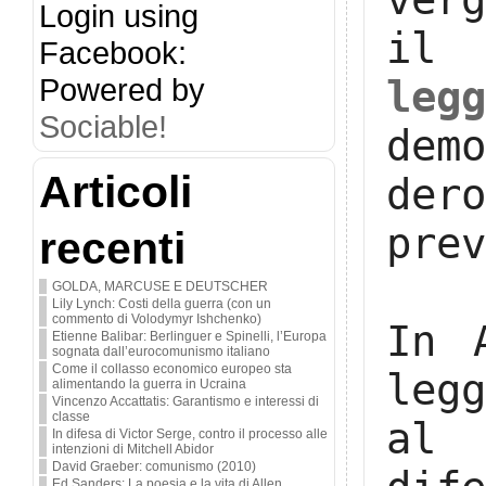
Login using
il 
Facebook:
Powered by
leg
Sociable!
dem
Articoli
der
prev
recenti
GOLDA, MARCUSE E DEUTSCHER
Lily Lynch: Costi della guerra (con un
commento di Volodymyr Ishchenko)
In 
Etienne Balibar: Berlinguer e Spinelli, l’Europa
sognata dall’eurocomunismo italiano
Come il collasso economico europeo sta
leg
alimentando la guerra in Ucraina
Vincenzo Accattatis: Garantismo e interessi di
classe
al 
In difesa di Victor Serge, contro il processo alle
intenzioni di Mitchell Abidor
David Graeber: comunismo (2010)
Ed Sanders: La poesia e la vita di Allen