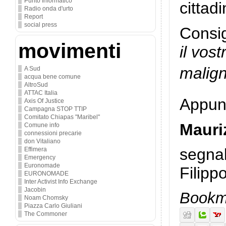
Punto Informatico
cittad
Radio onda d'urto
Report
social press
Consig
movimenti
il vos
malig
A Sud
acqua bene comune
AltroSud
ATTAC Italia
Appunt
Axis Of Justice
Campagna STOP TTIP
Comitato Chiapas "Maribel"
Mauri
Comune info
connessioni precarie
don Vitaliano
segnal
Effimera
Emergency
Euronomade
Filipp
EURONOMADE
Inter Activist Info Exchange
Jacobin
Bookma
Noam Chomsky
Piazza Carlo Giuliani
The Commoner