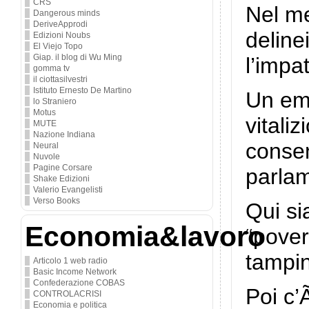
CRS
Nel me
Dangerous minds
DeriveApprodi
deline
Edizioni Noubs
El Viejo Topo
Giap. il blog di Wu Ming
l’impat
gomma tv
il ciottasilvestri
Istituto Ernesto De Martino
Un em
lo Straniero
Motus
vitali
MUTE
Nazione Indiana
consen
Neural
Nuvole
Pagine Corsare
parlam
Shake Edizioni
Valerio Evangelisti
Verso Books
Qui si
Economia&lavoro
“pover
tampin
Articolo 1 web radio
Basic Income Network
Confederazione COBAS
Poi c’
CONTROLACRISI
Economia e politica