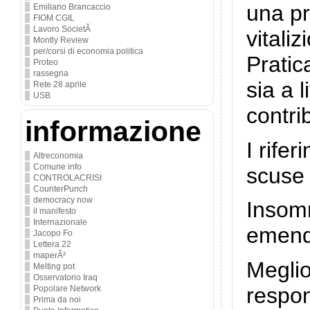
una pr
Emiliano Brancaccio
FIOM CGIL
Lavoro SocietÃ
vitaliz
Montly Review
per/corsi di economia politica
Pratic
Proteo
rassegna
sia a 
Rete 28 aprile
USB
contri
informazione
I rife
Altreconomia
Comune info
scus
CONTROLACRISI
CounterPunch
democracy now
Insomm
il manifesto
Internazionale
emend
Jacopo Fo
Lettera 22
maperÃ²
Meglio
Melting pot
Osservatorio Iraq
respon
Popolare Network
Prima da noi