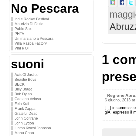
No Pescara
maggio
Indie Rocket Festival
Abruz
Maurizio Di Fazio
Pablo Sax
PHTV
Un marziano a Pescara
Villa Raspa Factory
Vini e Oli
1 com
suoni
prese
Axis Of Justice
Beastie Boys
BECK
Billy Bragg
Bob Dylan
Regione Abruzz
Caetano Veloso
6 giugno, 2013 at
Fela Kuti
[…] in commission
Frank Zappa
giÃ espresso il m
Grateful Dead
John Coltrane
John Lydon
Linton Kwesi Johnson
Manu Chao