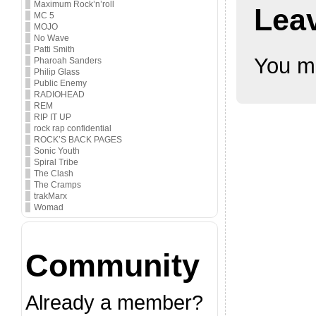
Maximum Rock’n’roll
Lea
MC 5
MOJO
No Wave
Patti Smith
You m
Pharoah Sanders
Philip Glass
Public Enemy
RADIOHEAD
REM
RIP IT UP
rock rap confidential
ROCK’S BACK PAGES
Sonic Youth
Spiral Tribe
The Clash
The Cramps
trakMarx
Womad
Community
Already a member?