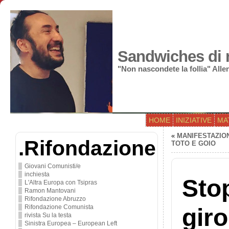
Sandwiches di r
"Non nascondete la follia" All
HOME
INIZIATIVE
MA
«
MANIFESTAZION
.Rifondazione
TOTO E GOIO
Giovani Comunisti/e
inchiesta
Stop
L'Altra Europa con Tsipras
Ramon Mantovani
Rifondazione Abruzzo
Rifondazione Comunista
giro
rivista Su la testa
Sinistra Europea – European Left