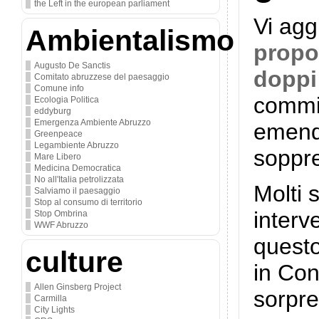
the Left in the european parliament
Vi agg
Ambientalismo
propos
Augusto De Sanctis
doppi 
Comitato abruzzese del paesaggio
Comune info
commis
Ecologia Politica
eddyburg
Emergenza Ambiente Abruzzo
emenda
Greenpeace
Legambiente Abruzzo
soppre
Mare Libero
Medicina Democratica
No all'Italia petrolizzata
Molti 
Salviamo il paesaggio
Stop al consumo di territorio
interv
Stop Ombrina
WWF Abruzzo
questo
culture
in Con
Allen Ginsberg Project
sorpre
Carmilla
City Lights