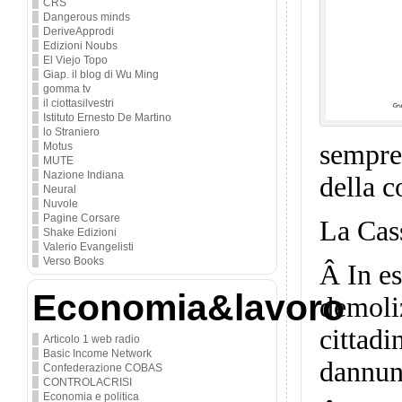
CRS
Dangerous minds
DeriveApprodi
Edizioni Noubs
El Viejo Topo
Giap. il blog di Wu Ming
gomma tv
il ciottasilvestri
Istituto Ernesto De Martino
lo Straniero
sempre 
Motus
MUTE
Nazione Indiana
della 
Neural
Nuvole
Pagine Corsare
La Cas
Shake Edizioni
Valerio Evangelisti
Verso Books
Â In es
Economia&lavoro
demoliz
cittadi
Articolo 1 web radio
Basic Income Network
dannun
Confederazione COBAS
CONTROLACRISI
Economia e politica