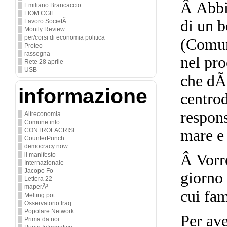
Â
Abbi
Emiliano Brancaccio
FIOM CGIL
di un b
Lavoro SocietÃ
Montly Review
per/corsi di economia politica
(Comune
Proteo
rassegna
nel pr
Rete 28 aprile
USB
che dÃ 
informazione
centrod
respons
Altreconomia
Comune info
mare e 
CONTROLACRISI
CounterPunch
democracy now
il manifesto
Â
Vorr
Internazionale
Jacopo Fo
giorno 
Lettera 22
maperÃ²
cui fam
Melting pot
Osservatorio Iraq
Popolare Network
Per ave
Prima da noi