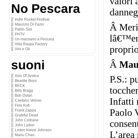
valori 
No Pescara
dannegg
Indie Rocket Festival
Â
Meri
Maurizio Di Fazio
Pablo Sax
PHTV
lâ€™en
Un marziano a Pescara
Villa Raspa Factory
proprio
Vini e Oli
suoni
Â
Mau
Axis Of Justice
P.S.: p
Beastie Boys
BECK
toccher
Billy Bragg
Bob Dylan
Infatti
Caetano Veloso
Fela Kuti
Paolo V
Frank Zappa
Grateful Dead
John Coltrane
consent
John Lydon
Linton Kwesi Johnson
L’area
Manu Chao