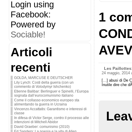
Login using
Facebook:
1 co
Powered by
COND
Sociable!
AVEV
Articoli
recenti
Les Paillottes
24 maggio, 2014 
GOLDA, MARCUSE E DEUTSCHER
[…] abusi di De C
Lily Lynch: Costi della guerra (con un
Inutile dire che d
commento di Volodymyr Ishchenko)
Etienne Balibar: Berlinguer e Spinelli, l’Europa
sognata dall’eurocomunismo italiano
Come il collasso economico europeo sta
alimentando la guerra in Ucraina
Vincenzo Accattatis: Garantismo e interessi di
Lea
classe
In difesa di Victor Serge, contro il processo alle
intenzioni di Mitchell Abidor
David Graeber: comunismo (2010)
Ed Sanders: La poesia e la vita di Allen