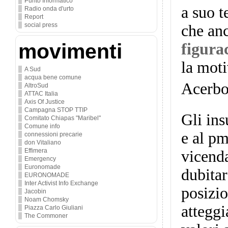
Punto Informatico
a suo 
Radio onda d'urto
Report
social press
che an
movimenti
figura
la mot
A Sud
acqua bene comune
Acerbo 
AltroSud
ATTAC Italia
Axis Of Justice
Campagna STOP TTIP
Gli ins
Comitato Chiapas "Maribel"
Comune info
e al pm
connessioni precarie
don Vitaliano
Effimera
vicenda
Emergency
Euronomade
dubitar
EURONOMADE
Inter Activist Info Exchange
posizio
Jacobin
Noam Chomsky
atteggi
Piazza Carlo Giuliani
The Commoner