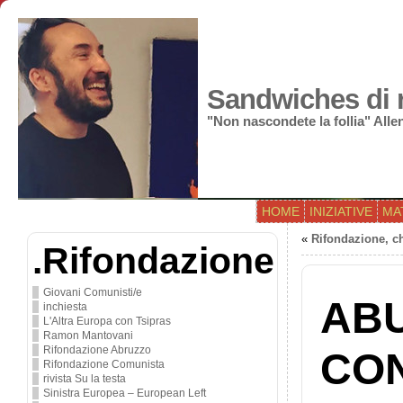
Sandwiches di r
"Non nascondete la follia" All
HOME
INIZIATIVE
MA
«
Rifondazione, c
.Rifondazione
Giovani Comunisti/e
ABU
inchiesta
L'Altra Europa con Tsipras
Ramon Mantovani
Rifondazione Abruzzo
CON
Rifondazione Comunista
rivista Su la testa
Sinistra Europea – European Left