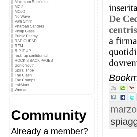
Maximum Rock’n’roll
inseri
MC 5
MOJO
De Cec
No Wave
Patti Smith
Pharoah Sanders
centris
Philip Glass
Public Enemy
a firma
RADIOHEAD
REM
quotidi
RIP IT UP
rock rap confidential
dovremo
ROCK’S BACK PAGES
Sonic Youth
Spiral Tribe
Bookma
The Clash
The Cramps
trakMarx
Womad
marzo 
Community
spiagg
Already a member?