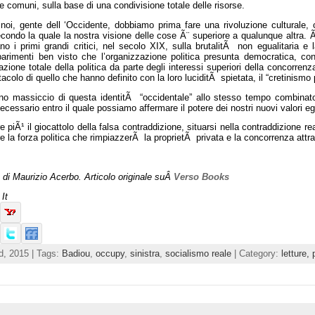
le comuni, sulla base di una condivisione totale delle risorse.
noi, gente dell ‘Occidente, dobbiamo prima fare una rivoluzione culturale,
condo la quale la nostra visione delle cose Ã¨ superiore a qualunque altra. Ã
o i primi grandi critici, nel secolo XIX, sulla brutalitÃ non egualitaria e
rimenti ben visto che l’organizzazione politica presunta democratica, con i s
azione totale della politica da parte degli interessi superiori della concorrenz
ttacolo di quello che hanno definito con la loro luciditÃ spietata, il “cretinismo
o massiccio di questa identitÃ “occidentale” allo stesso tempo combinato al
ecessario entro il quale possiamo affermare il potere dei nostri nuovi valori egu
 piÃ¹ il giocattolo della falsa contraddizione, situarsi nella contraddizione
re la forza politica che rimpiazzerÃ la proprietÃ privata e la concorrenza att
 di Maurizio Acerbo. Articolo originale suÂ
Verso Books
It
d, 2015 | Tags:
Badiou
,
occupy
,
sinistra
,
socialismo reale
| Category:
letture,