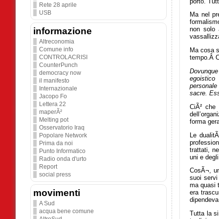
porto. Tut
Rete 28 aprile
USB
Ma nel pre
formalismo
non solo 
informazione
vassallizza
Altreconomia
Comune info
Ma cosa su
CONTROLACRISI
tempo.Â Ci
CounterPunch
Dovunque h
democracy now
egoistico
il manifesto
personale 
Internazionale
sacre. Essa
Jacopo Fo
Lettera 22
CiÃ² che 
maperÃ²
dell’organ
Melting pot
forma gera
Osservatorio Iraq
Le dualitÃ
Popolare Network
profession
Prima da noi
trattati, n
Punto Informatico
uni e degli
Radio onda d'urto
Report
CosÃ¬, un
social press
suoi servi
ma quasi t
movimenti
era trascu
dipendeva
A Sud
acqua bene comune
Tutta la s