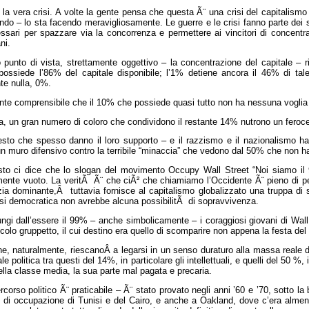
la vera crisi. A volte la gente pensa che questa Ã¨ una crisi del capitalismo 
ondo – lo sta facendo meravigliosamente. Le guerre e le crisi fanno parte dei
sari per spazzare via la concorrenza e permettere ai vincitori di concentrar
ni.
punto di vista, strettamente oggettivo – la concentrazione del capitale – r
possiede l’86% del capitale disponibile; l’1% detiene ancora il 46% di tal
te nulla, 0%.
nte comprensibile che il 10% che possiede quasi tutto non ha nessuna voglia 
ta, un gran numero di coloro che condividono il restante 14% nutrono un feroc
esto che spesso danno il loro supporto – e il razzismo e il nazionalismo ha
un muro difensivo contro la terribile “minaccia” che vedono dal 50% che non ha
sto ci dice che lo slogan del movimento Occupy Wall Street “Noi siamo il
ente vuoto. La veritÃ Ã¨ che ciÃ² che chiamiamo l’Occidente Ã¨ pieno di pe
azia dominante,Â tuttavia fornisce al capitalismo globalizzato una truppa d
asi democratica non avrebbe alcuna possibilitÃ di sopravvivenza.
ungi dall’essere il 99% – anche simbolicamente – i coraggiosi giovani di Wall
colo gruppetto, il cui destino era quello di scomparire non appena la festa del
, naturalmente, riescanoÂ a legarsi in un senso duraturo alla massa reale 
e politica tra questi del 14%, in particolare gli intellettuali, e quelli del 50 %, 
della classe media, la sua parte mal pagata e precaria.
corso politico Ã¨ praticabile – Ã¨ stato provato negli anni ’60 e ’70, sotto l
di occupazione di Tunisi e del Cairo, e anche a Oakland, dove c’era almeno 