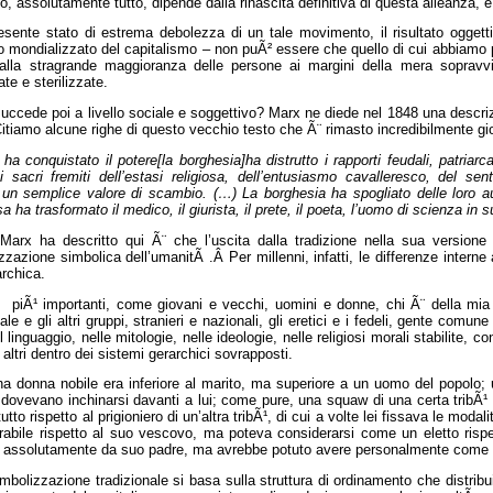
to, assolutamente tutto, dipende dalla rinascita definitiva di questa alleanza, e
sente stato di estrema debolezza di un tale movimento, il risultato oggettiv
 mondializzato del capitalismo – non puÃ² essere che quello di cui abbiamo pa
alla stragrande maggioranza delle persone ai margini della mera sopravv
te e sterilizzate.
ccede poi a livello sociale e soggettivo? Marx ne diede nel 1848 una descriz
tiamo alcune righe di questo vecchio testo che Ã¨ rimasto incredibilmente gi
a conquistato il potere[la borghesia]ha distrutto i rapporti feudali, patriarcal
 i sacri fremiti dell’estasi religiosa, dell’entusiasmo cavalleresco, del s
un semplice valore di scambio. (…) La borghesia ha spogliato delle loro aure
 ha trasformato il medico, il giurista, il prete, il poeta, l’uomo di scienza in su
Marx ha descritto qui Ã¨ che l’uscita dalla tradizione nella sua versione
izzazione simbolica dell’umanitÃ .Â Per millenni, infatti, le differenze intern
rchica.
 piÃ¹ importanti, come giovani e vecchi, uomini e donne, chi Ã¨ della mia 
ale e gli altri gruppi, stranieri e nazionali, gli eretici e i fedeli, gente comu
el linguaggio, nelle mitologie, nelle ideologie, nelle religiosi morali stabilite, c
 altri dentro dei sistemi gerarchici sovrapposti.
a donna nobile era inferiore al marito, ma superiore a un uomo del popolo; 
 dovevano inchinarsi davanti a lui; come pure, una squaw di una certa tribÃ¹ i
utto rispetto al prigioniero di un’altra tribÃ¹, di cui a volte lei fissava le mod
rabile rispetto al suo vescovo, ma poteva considerarsi come un eletto rispet
 assolutamente da suo padre, ma avrebbe potuto avere personalmente come sc
imbolizzazione tradizionale si basa sulla struttura di ordinamento che distribuis