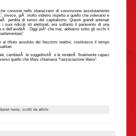
 che consiste nello sbarazzarsi di convinzione assolutamente
ˆ, invece, giÃ molto indietro rispetto a quello che volevano e
 laÂ perdita di senso del capitalismo. Questi grandi antenati
uoi ridicoli riti elettorali, era soltanto il paravento di una
a e dell’aviditÃ . Oggi piÃ¹ che mai, abbiamo sotto gli occhi il
 parlamentare”.
 rifiuto assoluto dei fascismi reattivi, costituisce il tempo
alitari.
 reale, cambierÃ le soggettivitÃ e le renderÃ finalmente capaci
raverso quello che Marx chiamava “l’associazione libera”.
planet news,
scritti da altri/e