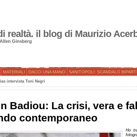
 realtà. il blog di Maurizio Acer
 Allen Ginsberg
MATERIALI
DACCI UNA MANO
SANITOPOLI: SCANDALO BIPART
ias intervista Toni Negri
in Badiou: La crisi, vera e f
do contemporaneo
Ho tr
fotog