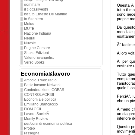
gomma tv
Questa Ã¨ 
il ciottasilvestri
tutto il m
Istituto Ernesto De Martino
sono neces
proprie ma
lo Straniero
Motus
Da questo 
MUTE
mondiale 
Nazione Indiana
esattamen
Neural
Nuvole
Ãˆ facilme
Pagine Corsare
Shake Edizioni
A loro vol
Valerio Evangelisti
Ãˆ per qu
Verso Books
costruire 
Economia&lavoro
Tutto que
completam
Articolo 1 web radio
l’aristocr
Basic Income Network
quale l’ o
Confederazione COBAS
CONTROLACRISI
PerciÃ², l
Economia e politica
che un pic
Emiliano Brancaccio
A meno che
FIOM CGIL
un diagonal
Lavoro SocietÃ
inferiore 
Montly Review
per/corsi di economia politica
Questo per
Proteo
movimenti 
rassegna