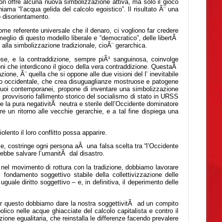
on offre alcuna nuova simbolizzazione attiva, ma solo il gioco
iama “l’acqua gelida del calcolo egoistico”. Il risultato Ã¨ una
o disorientamento.
ome referente universale che il denaro, ci vogliono far credere
meglio di questo modello liberale e “democratico”, delle libertÃ
no alla simbolizzazione tradizionale, cioÃ¨ gerarchica.
ose, e la contraddizione, sempre piÃ¹ sanguinosa, coinvolge
oni che interdicono il gioco della vera contraddizione. QuestaÂ
ione, Ã¨ quella che si oppone alle due visioni del l’ inevitabile
smo occidentale, che crea disuguaglianze mostruose e patogene
uoi contemporanei, propone di inventare una simbolizzazione
rovvisorio fallimento storico del socialismo di stato in URSS
one la pura negativitÃ neutra e sterile dell’Occidente dominatore
re un ritorno alle vecchie gerarchie, e a tal fine dispiega una
lento il loro conflitto possa apparire.
le, costringe ogni persona aÂ una falsa scelta tra “l’Occidente
ebbe salvare l’umanitÃ dal disastro.
nel movimento di rottura con la tradizione, dobbiamo lavorare
 fondamento soggettivo stabile della collettivizzazione delle
uguale diritto soggettivo – e, in definitiva, il deperimento delle
r questo dobbiamo dare la nostra soggettivitÃ ad un compito
olico nelle acque ghiacciate del calcolo capitalista e contro il
one egualitaria, che reinstalla le differenze facendo prevalere