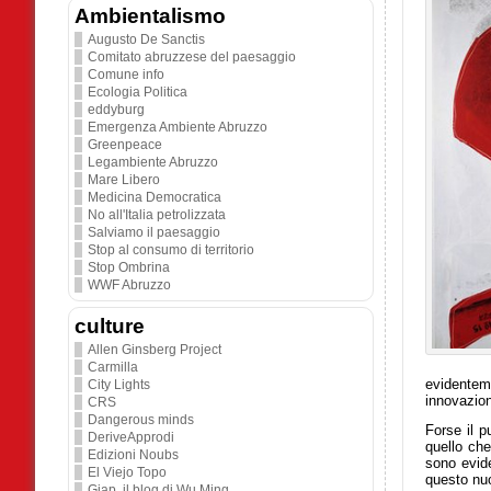
Ambientalismo
Augusto De Sanctis
Comitato abruzzese del paesaggio
Comune info
Ecologia Politica
eddyburg
Emergenza Ambiente Abruzzo
Greenpeace
Legambiente Abruzzo
Mare Libero
Medicina Democratica
No all'Italia petrolizzata
Salviamo il paesaggio
Stop al consumo di territorio
Stop Ombrina
WWF Abruzzo
culture
Allen Ginsberg Project
Carmilla
evidentem
City Lights
innovazion
CRS
Dangerous minds
Forse il p
DeriveApprodi
quello che
Edizioni Noubs
sono evide
El Viejo Topo
questo nu
Giap. il blog di Wu Ming