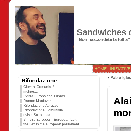
Sandwiches di
"Non nascondete la follia"
HOME
INIZIATIVE
«
Pablo Igles
.Rifondazione
Giovani Comunisti/e
inchiesta
L'Altra Europa con Tsipras
Ala
Ramon Mantovani
Rifondazione Abruzzo
mon
Rifondazione Comunista
rivista Su la testa
Sinistra Europea – European Left
the Left in the european parliament