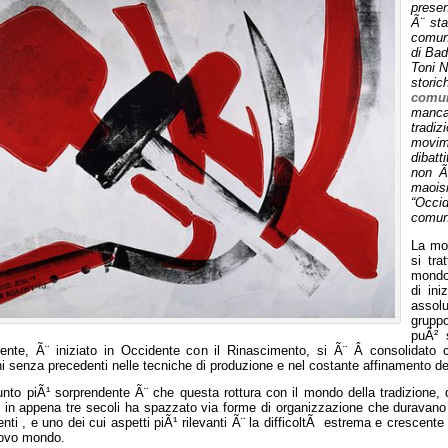
presen
Ã¨ sta
comuni
di Bad
Toni N
storic
comu
manca
tradi
movim
dibatt
non Ã
maois
“Occi
comun
La mod
si tra
mondo 
di ini
assolu
grupp
puÃ² 
ente, Ã¨ iniziato in Occidente con il Rinascimento, si Ã¨ Â consolidato co
i senza precedenti nelle tecniche di produzione e nel costante affinamento de
unto piÃ¹ sorprendente Ã¨ che questa rottura con il mondo della tradizione,
 in appena tre secoli ha spazzato via forme di organizzazione che duravano d
nti , e uno dei cui aspetti piÃ¹ rilevanti Ã¨ la difficoltÃ estrema e crescente 
ovo mondo.