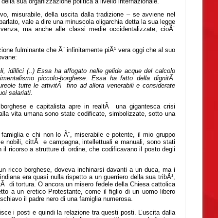
 della sua organizzazione politica a livello internazionale.
o, misurabile, della uscita dalla tradizione – se avviene nel
rlato, vale a dire una minuscola oligarchia detta la sua legge
ivenza, ma anche alle classi medie occidentalizzate, cioÃ¨
ione fulminante che Ã¨ infinitamente piÃ¹ vera oggi che al suo
ovane:
i, idillici (..) Essa ha affogato nelle gelide acque del calcolo
entimentalismo piccolo-borghese. Essa ha fatto della dignitÃ
ole tutte le attivitÃ fino ad allora venerabili e considerate
oi salariati.
 borghese e capitalista apre in realtÃ una gigantesca crisi
e alla vita umana sono state codificate, simbolizzate, sotto una
famiglia e chi non lo Ã¨, miserabile e potente, il mio gruppo
ne e nobili, cittÃ e campagna, intellettuali e manuali, sono stati
on il ricorso a strutture di ordine, che codificavano il posto degli
un ricco borghese, doveva inchinarsi davanti a un duca, ma i
ndiana era quasi nulla rispetto a un guerriero della sua tribÃ¹,
alitÃ di tortura. O ancora un misero fedele della Chiesa cattolica
to a un eretico Protestante, come il figlio di un uomo libero
hiavo il padre nero di una famiglia numerosa.
ce i posti e quindi la relazione tra questi posti. L’uscita dalla