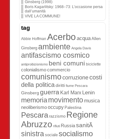
Ginsberg (1998)
Boris Kagarlitsky: 1968–73: L’occasione persa
dall’umanità
VIVE LA COMMUNE!
tag
Acerbo
acqua
Allen
Abbie Hoffman
ambiente
Ginsberg
Angela Davis
antifascismo cosmico
beni comuni
biciclette
antiproibizionismo
colonialismo
commercio
comunismo
costi
corruzione
della politica
diritti
fiume Pescara
guerra
Lenin
Karl Marx
Ginsberg
movimento
memoria
musica
occupy
neoliberismo
Palestina
Regione
Pescara
razzismo
Abruzzo
sanitÃ
Russia
rifiuti
socialismo
sinistra
sociale