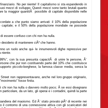
finanziario. No per niente! Il capitalismo si sta espandendo in
 suoi mezzi di sviluppo. Questi mezzi sono tanto brutali quanto
e la maggior quantitÃ possibile di capitale disponibile nelle
icordate a che punto siamo arrivati: il 10% della popolazione
e capitale; e il 50% della popolazione mondiale ne possiede
di essere confuso con chi non ha nulla.
e desiderio di mantenere ciÃ² che hanno.
nno un ruolo anche qui- le innumerevoli dighe repressive per
 niente.
 99%”, con la sua presunta capacitÃ di unire le persone, Ã¨
rsone che pur non costituendo parte del 10% che costituisce
i supporto piccolo-borghese, la famosa classe media, senza la
 Street non rappresentavano, anche nel loro gruppo originario,
 “movimento” fosse finita.
di chi non ha nulla o davvero molto poco; Â se essi disegnano
in particolare, da un lato, gli operai e i contadini, quindi la parte
a bandiera del maoismo. Ed Ã¨ stato provato piÃ¹ di recente nei
il contorno di una connessione attiva con gli scaricatori del