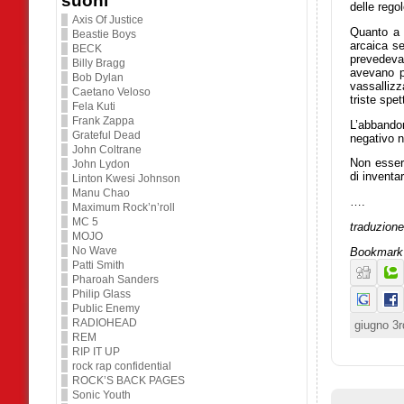
suoni
delle rego
Axis Of Justice
Quanto a 
Beastie Boys
arcaica se
BECK
prevedevan
Billy Bragg
avevano pa
Bob Dylan
vassallizz
Caetano Veloso
triste spe
Fela Kuti
Frank Zappa
L’abbandon
Grateful Dead
negativo n
John Coltrane
Non essere
John Lydon
di inventa
Linton Kwesi Johnson
Manu Chao
….
Maximum Rock’n’roll
MC 5
traduzione
MOJO
No Wave
Bookmark 
Patti Smith
Pharoah Sanders
Philip Glass
Public Enemy
RADIOHEAD
giugno 3r
REM
RIP IT UP
rock rap confidential
ROCK’S BACK PAGES
Sonic Youth