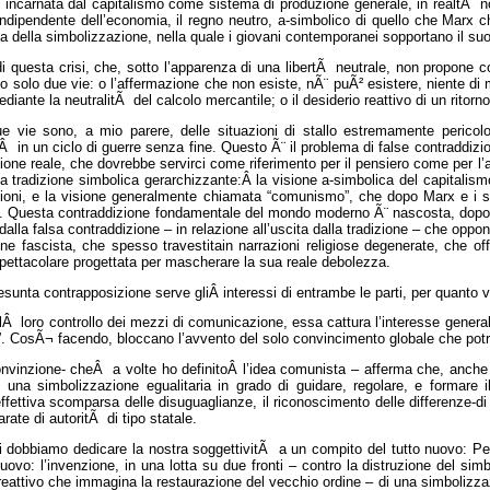
, incarnata dal capitalismo come sistema di produzione generale, in realtÃ n
indipendente dell’economia, il regno neutro, a-simbolico di quello che Marx ch
ica della simbolizzazione, nella quale i giovani contemporanei sopportano il su
di questa crisi, che, sotto l’apparenza di una libertÃ neutrale, non propone c
o solo due vie: o l’affermazione che non esiste, nÃ¨ puÃ² esistere, niente di 
mediante la neutralitÃ del calcolo mercantile; o il desiderio reattivo di un ritor
e vie sono, a mio parere, delle situazioni di stallo estremamente pericol
Â in un ciclo di guerre senza fine. Questo Ã¨ il problema di false contraddizi
ione reale, che dovrebbe servirci come riferimento per il pensiero come per l’az
la tradizione simbolica gerarchizzante:Â la visione a-simbolica del capitali
zioni, e la visione generalmente chiamata “comunismo”, che dopo Marx e i s
a. Questa contraddizione fondamentale del mondo moderno Ã¨ nascosta, dopo p
 dalla falsa contraddizione – in relazione all’uscita dalla tradizione – che opp
one fascista, che spesso travestitain narrazioni religiose degenerate, che off
pettacolare progettata per mascherare la sua reale debolezza.
sunta contrapposizione serve gliÂ interessi di entrambe le parti, per quanto vio
lÂ loro controllo dei mezzi di comunicazione, essa cattura l’interesse genera
”. CosÃ¬ facendo, bloccano l’avvento del solo convincimento globale che potr
vinzione- cheÂ a volte ho definitoÂ l’idea comunista – afferma che, anche 
 una simbolizzazione egualitaria in grado di guidare, regolare, e formare il
’effettiva scomparsa delle disuguaglianze, il riconoscimento delle differenze-di 
rate di autoritÃ di tipo statale.
 dobbiamo dedicare la nostra soggettivitÃ a un compito del tutto nuovo: Pe
nuovo: l’invenzione, in una lotta su due fronti – contro la distruzione del simb
eattivo che immagina la restaurazione del vecchio ordine – di una simbolizzazi