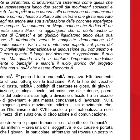
te di un’antitesi, di un’alternativa sistemica come quella che
ta rappresentata lungo due secoli dai movimenti socialisti e
sti. Nutro piÃ¹ di una riserva sulla concezione del comunismo
iou e non mi riferisco soltanto alle
critiche
che gli ha riservato
egri ma anche alla sua svalutazione delle concrete esperienze
he europee. Riassumerei: se Negri sostiene che Badiou Ã¨ un
nista senza Marx
, io aggiungerei che si sente anche la
nza di Gramsci e un giudizio liquidatorio tipico della sua
zione di riferimento verso le conquiste democratiche del
ento operaio. Va a suo merito aver riaperto sul piano del
ito intellettuale internazionale la discussione sul comunismo e
¨ certo questo il luogo per discutere e approfondire il suo
mo. Ma quando invita a rifiutare l’imperativo mediatico
dente o barbarie” e rilancia il ruolo storico del progetto
ista non si puÃ² che essere d’accordo.Â
ernitÃ Ã¨ prima di tutto una realtÃ negativa. Effettivamente
tta di una rottura con la tradizione. ÃˆÂ la fine del vecchio
di caste, nobiltÃ , obblighi di carattere religioso, riti giovanili
ziazione, mitologia locale, sottomissione delle donne, potere
to del padre sui suoi figli, e divisione ufficiale tra un piccolo
o di governanti e una massa condannata di lavoratori. Nulla
spingere questo movimento indietro – un movimento che,
n l’Illuminismo del XVIII secolo e poi materializzato nelle
i mezzi di misurazione, di circolazione e di comunicazione.
 questo vero e proprio tornado che si abbatte sul l’umanitÃ –
a millenni – crea una crisi soggettiva le cui cause e portata
che i giovani, in particolare, affrontano nel trovare un posto in