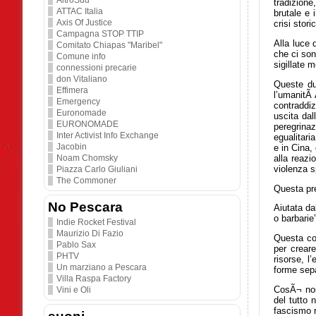
AltroSud
tradizione
ATTAC Italia
brutale e 
Axis Of Justice
crisi stor
Campagna STOP TTIP
Alla luce 
Comitato Chiapas "Maribel"
che ci son
Comune info
sigillate 
connessioni precarie
don Vitaliano
Queste du
Effimera
l’umanitÃ 
Emergency
contraddiz
Euronomade
uscita dal
EURONOMADE
peregrina
Inter Activist Info Exchange
egualitari
Jacobin
e in Cina,
alla reazi
Noam Chomsky
violenza s
Piazza Carlo Giuliani
The Commoner
Questa pre
No Pescara
Aiutata da
o barbarie
Indie Rocket Festival
Maurizio Di Fazio
Questa con
Pablo Sax
per creare
PHTV
risorse, l
Un marziano a Pescara
forme sepa
Villa Raspa Factory
CosÃ¬ noi
Vini e Oli
del tutto 
fascismo r