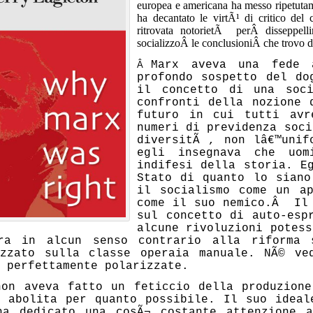
europea e americana ha messo ripetutame
ha decantato le virtÃ¹ di critico del
ritrovata notorietÃ perÂ disseppelli
socializzoÂ le conclusioniÂ che trovo d
Marx aveva una fede a
Â
profondo sospetto del do
il concetto di una soc
confronti della nozione 
futuro in cui tutti avr
numeri di previdenza soc
diversitÃ , non lâ€™unif
egli insegnava che uom
indifesi della storia.
E
Stato di quanto lo siano
il socialismo come un ap
come il suo nemico.Â Il 
sul concetto di auto-esp
alcune rivoluzioni potess
ra in alcun senso contrario alla riforma 
izzato sulla classe operaia manuale. NÃ© v
 perfettamente polarizzate.
non aveva fatto un feticcio della produzione
e abolita per quanto possibile. Il suo idea
ha dedicato una cosÃ¬ costante attenzione 