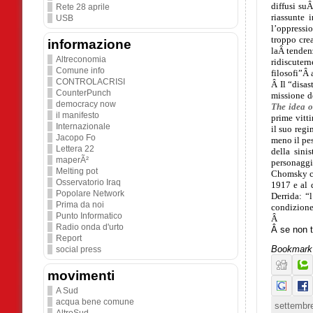
diffusi su
Rete 28 aprile
riassunte 
USB
l’oppressi
troppo cre
informazione
laÂ
tenden
Altreconomia
ridiscuter
Comune info
filosofi”Â
CONTROLACRISI
Â
Il “disa
CounterPunch
missione d
democracy now
The idea 
il manifesto
prime vitti
Internazionale
il suo reg
Jacopo Fo
meno il pes
Lettera 22
della sini
maperÃ²
personagg
Melting pot
C
homsky ch
Osservatorio Iraq
1917 e al 
Popolare Network
Derrida: “
Prima da noi
condizione 
Punto Informatico
Â
Radio onda d'urto
Â
se non t
Report
Bookmark 
social press
movimenti
A Sud
acqua bene comune
settembre