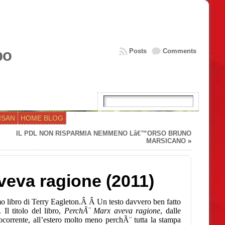
bo
Posts
Comments
ISAN
HOME BLOG
IL PDL NON RISPARMIA NEMMENO Lâ€™ORSO BRUNO
MARSICANO
»
veva ragione (2011)
mo libro di Terry Eagleton.Â Â Un testo davvero ben fatto
x.
Il titolo del libro,
PerchÃ¨ Marx aveva ragione
, dalle
ocorrente, all’estero molto meno perchÃ¨ tutta la stampa