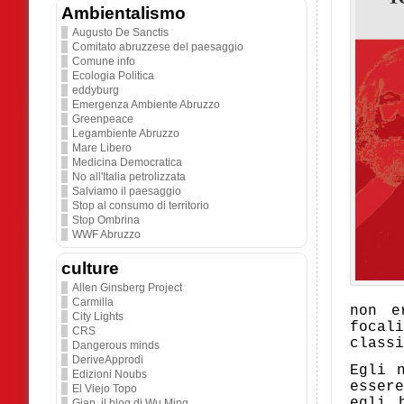
Ambientalismo
Augusto De Sanctis
Comitato abruzzese del paesaggio
Comune info
Ecologia Politica
eddyburg
Emergenza Ambiente Abruzzo
Greenpeace
Legambiente Abruzzo
Mare Libero
Medicina Democratica
No all'Italia petrolizzata
Salviamo il paesaggio
Stop al consumo di territorio
Stop Ombrina
WWF Abruzzo
culture
Allen Ginsberg Project
Carmilla
non e
City Lights
focal
CRS
classi
Dangerous minds
DeriveApprodi
Egli 
Edizioni Noubs
esser
El Viejo Topo
egli 
Giap. il blog di Wu Ming