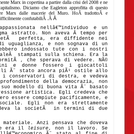
nte Marx in copertina a partire dalla crisi del 2008 e ne
 capitalismo. Diciamo che Eagleton approfitta di questo
re
Marx dalle macerie del Muro.
HoÂ tradottoÂ
e
ifficilmente confutabiliÂ .Â
Â
ppassionata nellâ€™individuo e un
gma astratto. Non aveva Â tempo per
ietÃ perfetta, era diffidente nei
di uguaglianza, e non sognava di un
ebbero indossato tute con i nostri
ialeÂ stampati sulla schiena. Era la
ormitÃ , che sperava di vedere. NÃ©
ini e donne fossero i giocattoli
gli Ã¨ stato ancora piÃ¹ ostile allo
 i conservatori di destra, e vedeva
profondimento della democrazia, non
suo modello di buona vita Ã¨ basato
ressione artistica. Egli credeva che
ero essere compiute pacificamente, e
sociale. Egli non era strettamente
edeva la societÃ in termini di due
 materiale. Anzi pensava che doveva
le era il
leisure
, non il lavoro. Se
allâ€™economico Ã¨ stato al fine di