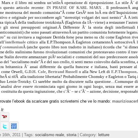
Â Marx e il libro mi sembra un’utileÂ operazione di riproposizione. Lo stile Ã¨
in questo articolo recente:
IN PRAISE OF KARL MARX
.
Il professoreÂ an
one mostruosa del mondo comunista”Â come GesÃ¹ non loÂ era dell’Inquisizione. 
ativo e originale per soccombere agli “stereotipi volgari dei suoi nemici”.Â A irr
za tipicaÂ
della tradizione trotzkistaÂ (Eagleton da lÃ¬ viene) a restaur
are l’aute
ne gli stessi presupposti originari.Â Differente Ã¨ la storia degli intellettuali
 anticomunisti) che sono passati attraversoÂ
un partito comunista fortemente legato
stro” su cui invitava a ragionare Derrida forse pesa meno su chi come Eagleton riv
ell’
intellettuale
critico alla E.P.Thompson.Â Eagleton certamenteÂ sottoscriveÂ
of communism
Â (anche questo libro non tradotto in italiano) ricorda ch
e “si dime
me dello stalinismo furono rivoluzionari comunisti che protestavano contro il trav
ime Stalin dovette ammazzare piÃ¹ socia
listi e comunisti del suo predecessore assolu
o del “socialismo reale”Â e del suo crollo, ti senti meno coinvolto dalla sconfitta, a
stra britannica Ã¨ assai differente da quella francese e italiana, basti pensare a
i come Orwell,
G.D.H.
Cole
,
Bertrand Russell
o alla New Left di
E.P.Thompson
eÂ si rifÃ alla t
radizione libertaria? Probabilmente Chomsky e Eagleton o Tariq A
duo Lenin-Tr
otzky.
C
i sarebbe molto da discutere sulla questione…Comunque di
l’analisi
deve essere
ricominciata ogni giorno in ogni luogo, senza mai essere ass
costituita da questa ingiunzione, che c’Ã¨ – se c’Ã¨ – azione, decisione, responsabi
rovate l’ebook da scaricare gratis scrivetemi che ve lo mando:
maurizioace
It
 16th, 2011 | Tags:
socialismo reale
,
storia
| Category:
letture