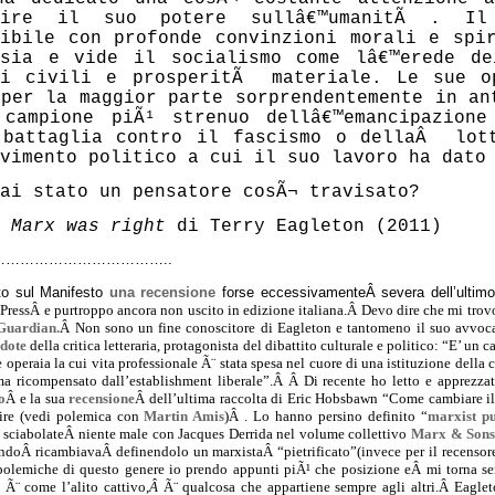
uire il suo potere sullâ€™umanitÃ . Il
tibile con profonde convinzioni morali e spi
esia e vide il socialismo come lâ€™erede d
ti civili e prosperitÃ materiale. Le sue o
 per la maggior parte sorprendentemente in an
 campione piÃ¹ strenuo dellâ€™emancipazion
 battaglia contro il fascismo o dellaÂ lot
vimento politico a cui il suo lavoro ha dato
ai stato un pensatore cosÃ¬ travisato?
 Marx was right
di Terry Eagleton (2011)
………………………………..
tto sul Manifesto
una recensione
forse eccessivamenteÂ severa dell’ultimo 
 PressÂ e purtroppo ancora non uscito in edizione italiana.Â Devo dire che mi tro
Guardian.
Â Non sono un fine conoscitore di Eagleton e tantomeno il suo
avvoca
rdote
della critica letteraria, protagonista del dibattito culturale e politico: “E’ un 
e operaia la cui vita professionale Ã¨ stata spesa nel cuore di una istituzione dell
 ma ricompensato dall’establishment liberale”.Â
Â Di recente ho letto e apprezz
a
o
Â e la sua
recensione
Â dell’ultima raccolta di Eric Hobsba
wn “Come cambiare il
ire (vedi polemica con
Martin Amis
)Â . Lo hanno persino definito “
marxist p
 sciabolateÂ niente male con Jacques Derrida nel volume collettivo
Marx & Son
ondoÂ ricambiavaÂ
definendolo
un marxistaÂ
“pietrificato”(invece per il recenso
polemiche di questo genere io prendo appunti piÃ¹ che posizione eÂ mi torna s
 Ã¨ come l’alito cattivo,
Â
Ã¨ qualcosa che appartiene sempre agli altri.Â Eagle