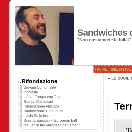
Sandwiches di
"Non nascondete la follia"
HOME
INIZIATIVE
«
LE BUGIE
.Rifondazione
Giovani Comunisti/e
inchiesta
L'Altra Europa con Tsipras
Ramon Mantovani
Ter
Rifondazione Abruzzo
Rifondazione Comunista
rivista Su la testa
Sinistra Europea – European Left
the Left in the european parliament