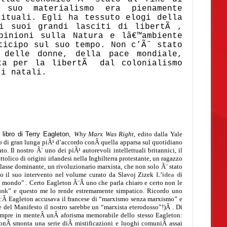
 suo materialismo era pienamente
rituali. Egli ha tessuto elogi della
ei suoi grandi lasciti di libertÃ ,
pinioni sulla Natura e lâ€™ambiente
ticipo sul suo tempo. Non c’Ã¨ stato
e delle donne, della pace mondiale,
ta per la libertÃ dal colonialismo
 i natali.
libro di Terry Eagleton,
Why Marx Was Right
, edito dalla Yale
vo di gran lunga piÃ¹ d’accordo conÂ quella apparsa sul quotidiano
to. Il nostro Ã¨ uno dei piÃ¹ autorevoli intellettuali britannici, il
cattolico di origini irlandesi nella Inghilterra protestante, un ragazzo
a classe dominante, un rivoluzionario marxista, che non solo Ã¨ stato
to il suo intervento nel volume curato da Slavoj Zizek
L’idea di
 mondo” . Certo Eagleton Ã¨Â
uno che parla chiaro e certo non le
unk
” e questo me lo rende estremamente simpatico. Ricordo uno
s
:Â Eagleton accusava il francese di “marxismo senza marxismo” e
re del Manifesto il nostro sarebbe un “marxista eterodosso”!)Â . Di
empre in menteÂ unÂ aforisma memorabile dello stesso Eagleton:
tonÂ smonta una serie diÂ mistificazioni e luoghi comuniÂ assai