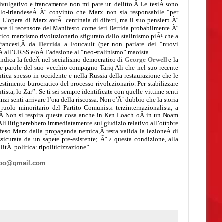
 divulgativo e francamente non mi pare un delitto.Â
Le tesiÂ sono
glo-irlandeseÂ Ã¨ convinto che Marx non sia responsabile “per
L’opera di Marx avrÃ centinaia di difetti, ma il suo pensiero Ã¨
itare il recensore del Manifesto come ieri Derrida probabilmente
Ã¨
ntico marxismo rivoluzionario sfigurato dallo stalinismo piÃ¹ che a
 francesi,Â
da
Derrida
a Foucault (per non parlare dei “nuovi
Â all’URSS e/oÂ l’adesione al “n
eo-stalinismo”
maoista.
e
ndica la fedeÂ nel socialismo democratico di
Ge
orge Orwell
e la
le parole del suo vecchio compagno Tariq Ali che nel suo recente
ntica spesso in occidente e nella Russia della restaurazione che le
estimento burocratico del processo rivoluzionario. Per stabilizzare
tista, lo Zar”. Se ti sei sempre identificato con quelle vittime senti
nzi senti arrivare l’ora della riscossa. Non c’Ã¨ dubbio che la storia
l ruolo minoritario del Partito Comunista terzinternazionalista, a
.Â
Non si respira questa cosa anche in Ken Loach oÂ in un
Noam
li litigherebbero immediatamente sul giudizio relativo all’ottobre
feso Marx dalla propaganda nemica,Â resta valida la lezioneÂ
di
icurata da un sapere pre-esistente; Ã¨ a questa condizione, alla
litÃ politica: ripoliticizzazione”.
rbo@gmail.com