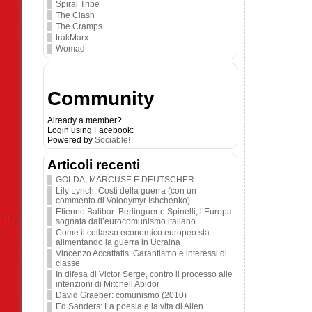
Spiral Tribe
The Clash
The Cramps
trakMarx
Womad
Community
Already a member?
Login using Facebook:
Powered by
Sociable!
Articoli recenti
GOLDA, MARCUSE E DEUTSCHER
Lily Lynch: Costi della guerra (con un
commento di Volodymyr Ishchenko)
Etienne Balibar: Berlinguer e Spinelli, l’Europa
sognata dall’eurocomunismo italiano
Come il collasso economico europeo sta
alimentando la guerra in Ucraina
Vincenzo Accattatis: Garantismo e interessi di
classe
In difesa di Victor Serge, contro il processo alle
intenzioni di Mitchell Abidor
David Graeber: comunismo (2010)
Ed Sanders: La poesia e la vita di Allen