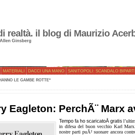
 realtà. il blog di Maurizio Acer
 Allen Ginsberg
MATERIALI
DACCI UNA MANO
SANITOPOLI: SCANDALO BIPART
 HANNO LE GAMBE ROTTE*
ry Eagleton: PerchÃ¨ Marx a
Tempo fa ho scaricatoÂ gratis
l’ulti
in difesa del buon vecchio Karl Mar
nostre parti puÃ² suonare ancora contr