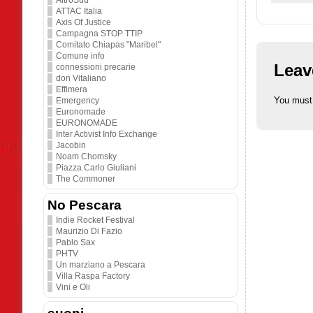
AltroSud
ATTAC Italia
Axis Of Justice
Campagna STOP TTIP
Comitato Chiapas "Maribel"
Comune info
Leav
connessioni precarie
don Vitaliano
Effimera
You must
Emergency
Euronomade
EURONOMADE
Inter Activist Info Exchange
Jacobin
Noam Chomsky
Piazza Carlo Giuliani
The Commoner
No Pescara
Indie Rocket Festival
Maurizio Di Fazio
Pablo Sax
PHTV
Un marziano a Pescara
Villa Raspa Factory
Vini e Oli