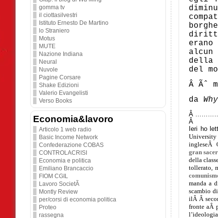
gomma tv
dimin
il ciottasilvestri
compa
Istituto Ernesto De Martino
borgh
lo Straniero
dirit
Motus
erano
MUTE
alcun
Nazione Indiana
della
Neural
del mo
Nuvole
Pagine Corsare
Â Ãˆ m
Shake Edizioni
Valerio Evangelisti
da
Why
Verso Books
Â ………
Economia&lavoro
Â
Ieri ho le
Articolo 1 web radio
University
Basic Income Network
ingleseÂ
Confederazione COBAS
gran sace
CONTROLACRISI
della class
Economia e politica
tollerato,
Emiliano Brancaccio
comunism
FIOM CGIL
manda a d
Lavoro SocietÃ
scambio di
Montly Review
ilÂ
Â sec
per/corsi di economia politica
fronte aÂ 
Proteo
l’ideologia
rassegna