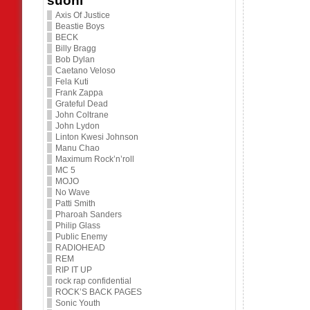
suoni
Axis Of Justice
Beastie Boys
BECK
Billy Bragg
Bob Dylan
Caetano Veloso
Fela Kuti
Frank Zappa
Grateful Dead
John Coltrane
John Lydon
Linton Kwesi Johnson
Manu Chao
Maximum Rock’n’roll
MC 5
MOJO
No Wave
Patti Smith
Pharoah Sanders
Philip Glass
Public Enemy
RADIOHEAD
REM
RIP IT UP
rock rap confidential
ROCK’S BACK PAGES
Sonic Youth