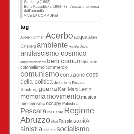
Ginsberg (1998)
Boris Kagarlitsky: 1968–73: L’occasione persa
dall’umanità
VIVE LA COMMUNE!
tag
Acerbo
acqua
Allen
Abbie Hoffman
ambiente
Ginsberg
Angela Davis
antifascismo cosmico
beni comuni
biciclette
antiproibizionismo
colonialismo
commercio
comunismo
costi
corruzione
della politica
diritti
fiume Pescara
guerra
Lenin
Karl Marx
Ginsberg
movimento
memoria
musica
occupy
neoliberismo
Palestina
Regione
Pescara
razzismo
Abruzzo
sanitÃ
Russia
rifiuti
socialismo
sinistra
sociale