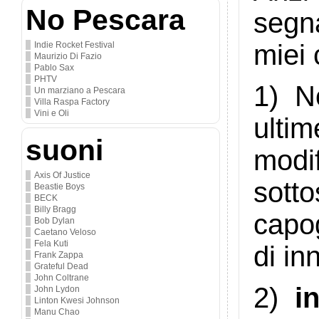
No Pescara
segn
miei
Indie Rocket Festival
Maurizio Di Fazio
Pablo Sax
PHTV
1) No
Un marziano a Pescara
Villa Raspa Factory
Vini e Oli
ultim
suoni
modi
Axis Of Justice
sott
Beastie Boys
BECK
Billy Bragg
capo
Bob Dylan
Caetano Veloso
Fela Kuti
di in
Frank Zappa
Grateful Dead
John Coltrane
2)
i
John Lydon
Linton Kwesi Johnson
Manu Chao