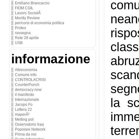
comu
Emiliano Brancaccio
FIOM CGIL
Lavoro SocietÃ
nean
Montly Review
per/corsi di economia politica
Proteo
risp
rassegna
Rete 28 aprile
clas
USB
informazione
abruz
Altreconomia
scan
Comune info
CONTROLACRISI
segn
CounterPunch
democracy now
il manifesto
la sc
Internazionale
Jacopo Fo
Lettera 22
imme
maperÃ²
Melting pot
Osservatorio Iraq
terr
Popolare Network
Prima da noi