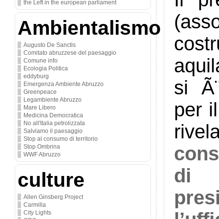
the Left in the european parliament
(ass
Ambientalismo
cos
Augusto De Sanctis
Comitato abruzzese del paesaggio
aquil
Comune info
Ecologia Politica
eddyburg
si Ã
Emergenza Ambiente Abruzzo
Greenpeace
Legambiente Abruzzo
per i
Mare Libero
Medicina Democratica
No all'Italia petrolizzata
ri
Salviamo il paesaggio
Stop al consumo di territorio
cons
Stop Ombrina
WWF Abruzzo
di 
culture
pres
Allen Ginsberg Project
Carmilla
City Lights