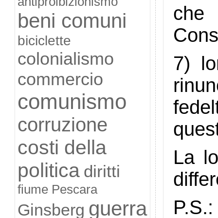
antiproibizionismo
che 
beni comuni
Consi
biciclette
colonialismo
7) l
commercio
rinu
comunismo
fede
corruzione
ques
costi della
La l
politica
diritti
differ
fiume Pescara
P.S.:
guerra
Ginsberg