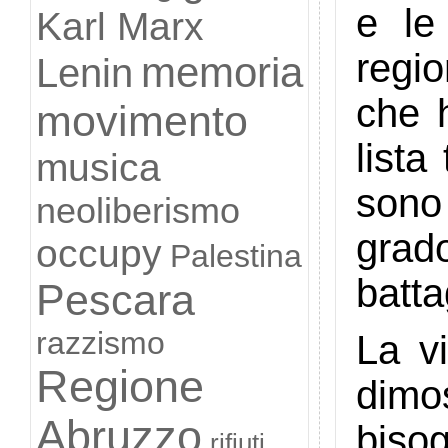
e le
Karl Marx
regi
memoria
Lenin
che 
movimento
lista
musica
sono 
neoliberismo
grad
occupy
Palestina
batta
Pescara
razzismo
La v
Regione
dimos
Abruzzo
bisog
rifiuti