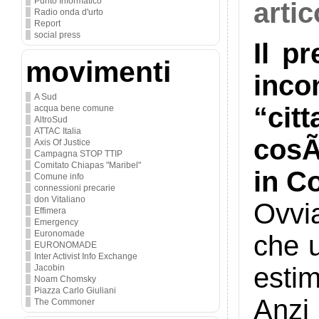
Punto Informatico
artic
Radio onda d'urto
Report
social press
Il p
movimenti
inco
A Sud
“cit
acqua bene comune
AltroSud
ATTAC Italia
cosÃ
Axis Of Justice
Campagna STOP TTIP
Comitato Chiapas "Maribel"
in C
Comune info
connessioni precarie
don Vitaliano
Ovvi
Effimera
Emergency
Euronomade
che u
EURONOMADE
Inter Activist Info Exchange
estim
Jacobin
Noam Chomsky
Piazza Carlo Giuliani
Anzi
The Commoner