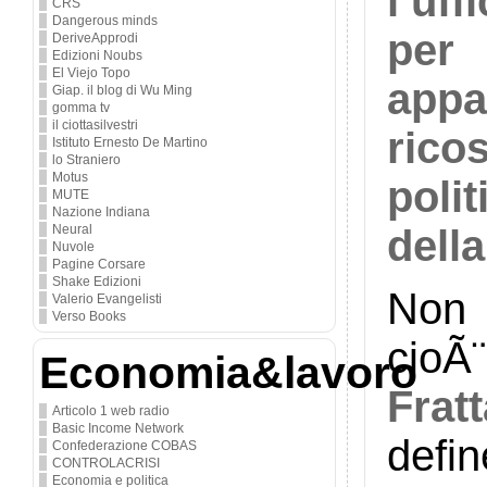
l’uf
CRS
Dangerous minds
per
DeriveApprodi
Edizioni Noubs
El Viejo Topo
appa
Giap. il blog di Wu Ming
gomma tv
il ciottasilvestri
ric
Istituto Ernesto De Martino
lo Straniero
Motus
poli
MUTE
Nazione Indiana
della
Neural
Nuvole
Pagine Corsare
Shake Edizioni
Non 
Valerio Evangelisti
Verso Books
cioÃ
Economia&lavoro
Frat
Articolo 1 web radio
Basic Income Network
defi
Confederazione COBAS
CONTROLACRISI
Economia e politica