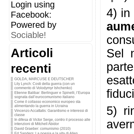
Login using
4) in
Facebook:
aume
Powered by
Sociable!
cons
Articoli
Sel 
part
recenti
esatt
GOLDA, MARCUSE E DEUTSCHER
Lily Lynch: Costi della guerra (con un
commento di Volodymyr Ishchenko)
fiduc
Etienne Balibar: Berlinguer e Spinelli, l’Europa
sognata dall’eurocomunismo italiano
Come il collasso economico europeo sta
alimentando la guerra in Ucraina
5) r
Vincenzo Accattatis: Garantismo e interessi di
classe
In difesa di Victor Serge, contro il processo alle
aver
intenzioni di Mitchell Abidor
David Graeber: comunismo (2010)
Ed Sanders: La poesia e la vita di Allen