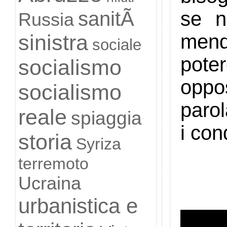
sanitÃ
se n
Russia
mend
sinistra
sociale
pote
socialismo
oppo
socialismo
parol
reale
spiaggia
i con
storia
Syriza
terremoto
Ucraina
urbanistica e