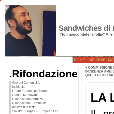
Sandwiches di r
"Non nascondete la follia" All
HOME
INIZIATIVE
MA
«
COMMISSIONE 
.Rifondazione
INCIDENZA AMBI
QUESTA FIGURAC
Giovani Comunisti/e
inchiesta
L'Altra Europa con Tsipras
LA 
Ramon Mantovani
Rifondazione Abruzzo
Rifondazione Comunista
rivista Su la testa
Il p
Sinistra Europea – European Left