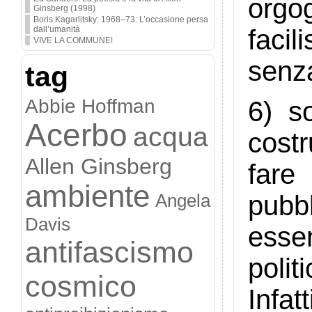
orgo
Ginsberg (1998)
Boris Kagarlitsky: 1968–73: L’occasione persa
dall’umanità
facil
VIVE LA COMMUNE!
senz
tag
Abbie Hoffman
6) s
Acerbo
acqua
costr
Allen Ginsberg
fare
ambiente
Angela
pubb
Davis
esse
antifascismo
politi
cosmico
Infat