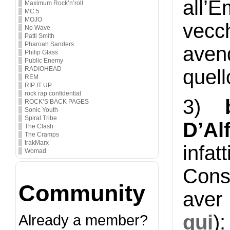
all’
Maximum Rock’n’roll
MC 5
MOJO
vecc
No Wave
Patti Smith
Pharoah Sanders
aven
Philip Glass
Public Enemy
RADIOHEAD
quell
REM
RIP IT UP
rock rap confidential
3)
ROCK’S BACK PAGES
Sonic Youth
Spiral Tribe
D’Al
The Clash
The Cramps
trakMarx
infa
Womad
Cons
Community
aver
qui
)
Already a member?