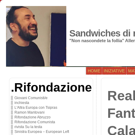
Sandwiches di r
"Non nascondete la follia" All
HOME
INIZIATIVE
MA
.Rifondazione
Real
Giovani Comunisti/e
inchiesta
L'Altra Europa con Tsipras
Fant
Ramon Mantovani
Rifondazione Abruzzo
Rifondazione Comunista
Cal
rivista Su la testa
Sinistra Europea – European Left