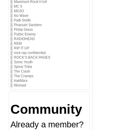
Maximum Rock’n’roll
MC 5
MOJO
No Wave
Patti Smith
Pharoah Sanders
Philip Glass
Public Enemy
RADIOHEAD
REM
RIP IT UP
rock rap confidential
ROCK’S BACK PAGES
Sonic Youth
Spiral Tribe
The Clash
The Cramps
trakMarx
Womad
Community
Already a member?