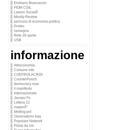
Emiliano Brancaccio
FIOM CGIL
Lavoro SocietÃ
Montly Review
per/corsi di economia politica
Proteo
rassegna
Rete 28 aprile
USB
informazione
Altreconomia
Comune info
CONTROLACRISI
CounterPunch
democracy now
il manifesto
Internazionale
Jacopo Fo
Lettera 22
maperÃ²
Melting pot
Osservatorio Iraq
Popolare Network
Prima da noi