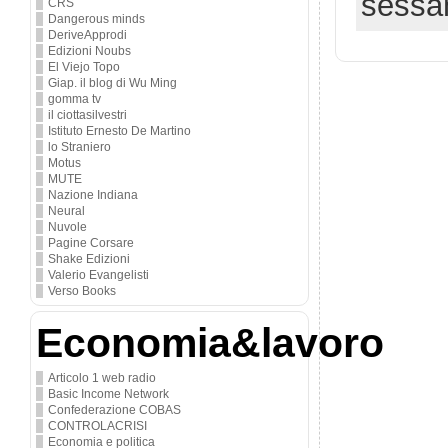
sessa
CRS
Dangerous minds
DeriveApprodi
Edizioni Noubs
El Viejo Topo
Giap. il blog di Wu Ming
gomma tv
il ciottasilvestri
Istituto Ernesto De Martino
lo Straniero
Motus
MUTE
Nazione Indiana
Neural
Nuvole
Pagine Corsare
Shake Edizioni
Valerio Evangelisti
Verso Books
Economia&lavoro
Articolo 1 web radio
Basic Income Network
Confederazione COBAS
CONTROLACRISI
Economia e politica