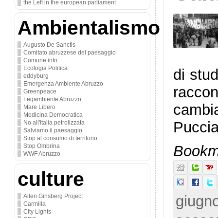
the Left in the european parliament
Ambientalismo
Augusto De Sanctis
Comitato abruzzese del paesaggio
Comune info
Ecologia Politica
di stu
eddyburg
Emergenza Ambiente Abruzzo
raccon
Greenpeace
Legambiente Abruzzo
cambi
Mare Libero
Medicina Democratica
Pucciar
No all'Italia petrolizzata
Salviamo il paesaggio
Stop al consumo di territorio
Bookma
Stop Ombrina
WWF Abruzzo
culture
giugno
Allen Ginsberg Project
Carmilla
City Lights