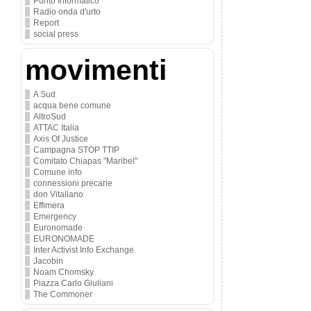
Punto Informatico
Radio onda d'urto
Report
social press
movimenti
A Sud
acqua bene comune
AltroSud
ATTAC Italia
Axis Of Justice
Campagna STOP TTIP
Comitato Chiapas "Maribel"
Comune info
connessioni precarie
don Vitaliano
Effimera
Emergency
Euronomade
EURONOMADE
Inter Activist Info Exchange
Jacobin
Noam Chomsky
Piazza Carlo Giuliani
The Commoner