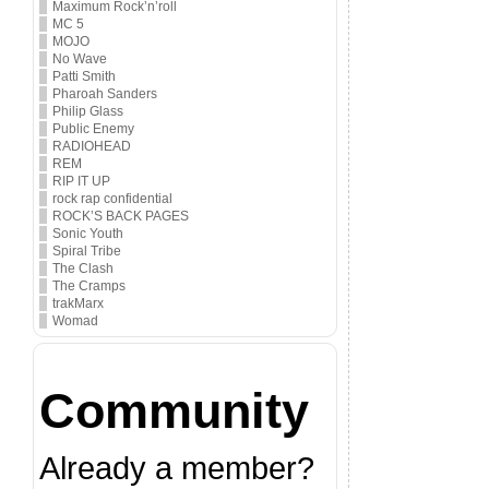
Maximum Rock’n’roll
MC 5
MOJO
No Wave
Patti Smith
Pharoah Sanders
Philip Glass
Public Enemy
RADIOHEAD
REM
RIP IT UP
rock rap confidential
ROCK’S BACK PAGES
Sonic Youth
Spiral Tribe
The Clash
The Cramps
trakMarx
Womad
Community
Already a member?