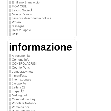
Emiliano Brancaccio
FIOM CGIL
Lavoro SocietÃ
Montly Review
per/corsi di economia politica
Proteo
rassegna
Rete 28 aprile
USB
informazione
Altreconomia
Comune info
CONTROLACRISI
CounterPunch
democracy now
il manifesto
Internazionale
Jacopo Fo
Lettera 22
maperÃ²
Melting pot
Osservatorio Iraq
Popolare Network
Prima da noi