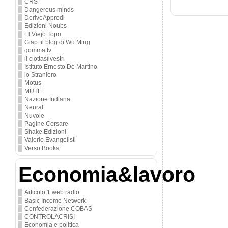
CRS
Dangerous minds
DeriveApprodi
Edizioni Noubs
El Viejo Topo
Giap. il blog di Wu Ming
gomma tv
il ciottasilvestri
Istituto Ernesto De Martino
lo Straniero
Motus
MUTE
Nazione Indiana
Neural
Nuvole
Pagine Corsare
Shake Edizioni
Valerio Evangelisti
Verso Books
Economia&lavoro
Articolo 1 web radio
Basic Income Network
Confederazione COBAS
CONTROLACRISI
Economia e politica