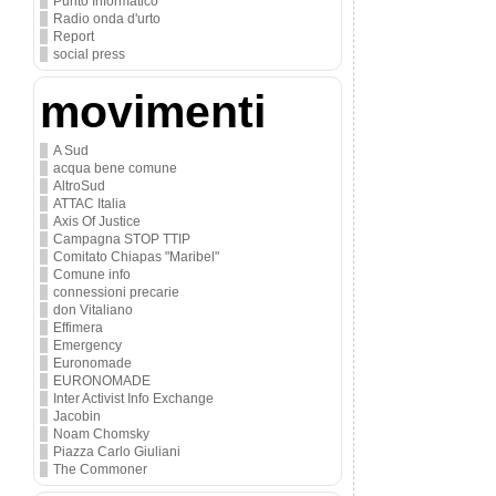
Punto Informatico
Radio onda d'urto
Report
social press
movimenti
A Sud
acqua bene comune
AltroSud
ATTAC Italia
Axis Of Justice
Campagna STOP TTIP
Comitato Chiapas "Maribel"
Comune info
connessioni precarie
don Vitaliano
Effimera
Emergency
Euronomade
EURONOMADE
Inter Activist Info Exchange
Jacobin
Noam Chomsky
Piazza Carlo Giuliani
The Commoner