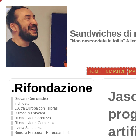
Sandwiches di r
"Non nascondete la follia" All
HOME
INIZIATIVE
MA
.Rifondazione
Jaso
Giovani Comunisti/e
inchiesta
L'Altra Europa con Tsipras
prog
Ramon Mantovani
Rifondazione Abruzzo
Rifondazione Comunista
arti
rivista Su la testa
Sinistra Europea – European Left