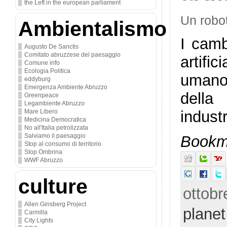
the Left in the european parliament
Un robot
Ambientalismo
I camb
Augusto De Sanctis
Comitato abruzzese del paesaggio
artifi
Comune info
Ecologia Politica
umano,
eddyburg
Emergenza Ambiente Abruzzo
della
Greenpeace
Legambiente Abruzzo
Mare Libero
industr
Medicina Democratica
No all'Italia petrolizzata
Salviamo il paesaggio
Bookma
Stop al consumo di territorio
Stop Ombrina
WWF Abruzzo
culture
ottobr
Allen Ginsberg Project
plane
Carmilla
City Lights