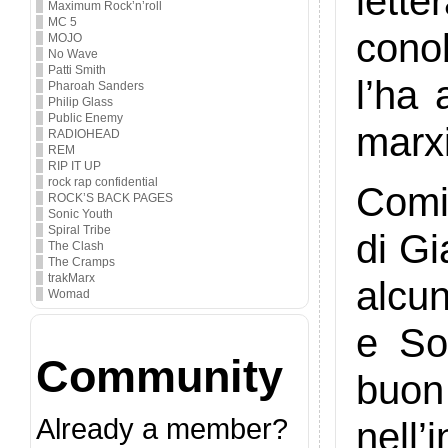
lett
Maximum Rock’n’roll
MC 5
cono
MOJO
No Wave
Patti Smith
l’ha
Pharoah Sanders
Philip Glass
Public Enemy
marx
RADIOHEAD
REM
RIP IT UP
rock rap confidential
Comi
ROCK’S BACK PAGES
Sonic Youth
Spiral Tribe
di G
The Clash
The Cramps
trakMarx
alcu
Womad
e So
Community
buon
Already a member?
nell’