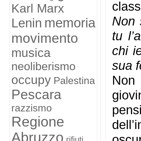
classi
Karl Marx
Non s
memoria
Lenin
tu l
movimento
chi 
musica
sua 
neoliberismo
occupy
Non
Palestina
Pescara
giov
razzismo
pen
Regione
dell
Abruzzo
oscur
rifiuti