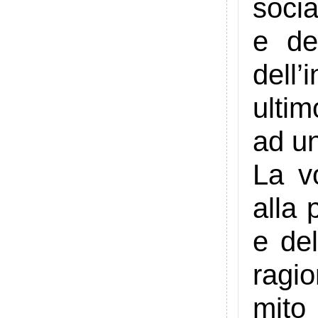
socia
e de
dell
ultim
ad un
La v
alla 
e de
ragi
mito