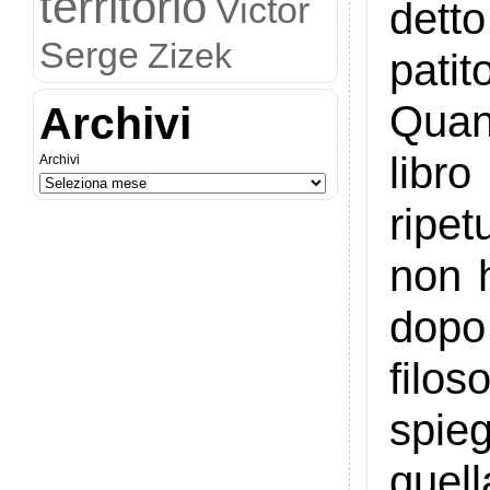
territorio
Victor
dett
Serge
Zizek
patit
Quan
Archivi
libr
Archivi
ripet
non 
dopo
filo
spie
quel