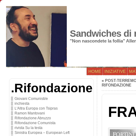
Sandwiches di r
"Non nascondete la follia" All
HOME
INIZIATIVE
MA
«
POST-TERREMOT
.Rifondazione
RIFONDAZIONE
Giovani Comunisti/e
inchiesta
FRA
L'Altra Europa con Tsipras
Ramon Mantovani
Rifondazione Abruzzo
Rifondazione Comunista
rivista Su la testa
Sinistra Europea – European Left