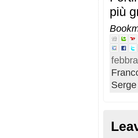
più g
Bookma
febbra
Franco
Serge
Lea