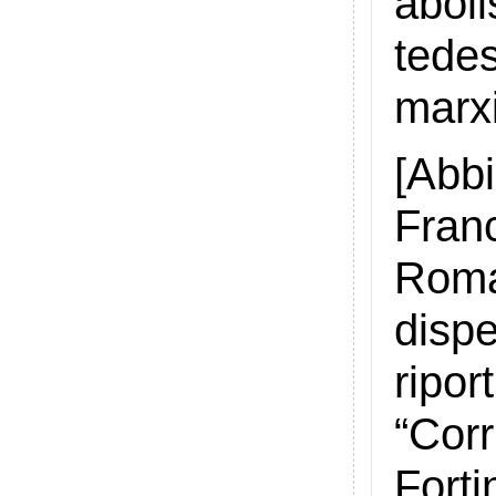
abol
tede
marx
[Abb
Franc
Roma
dispe
ripor
“Cor
Forti