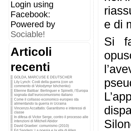
Login using
riass
Facebook:
e di 
Powered by
Sociable!
Si f
Articoli
opusc
recenti
l’av
GOLDA, MARCUSE E DEUTSCHER
pse
Lily Lynch: Costi della guerra (con un
commento di Volodymyr Ishchenko)
Etienne Balibar: Berlinguer e Spinelli, l’Europa
L’ap
sognata dall’eurocomunismo italiano
Come il collasso economico europeo sta
alimentando la guerra in Ucraina
disp
Vincenzo Accattatis: Garantismo e interessi di
classe
In difesa di Victor Serge, contro il processo alle
Silo
intenzioni di Mitchell Abidor
David Graeber: comunismo (2010)
Ed Sanders: La poesia e la vita di Allen