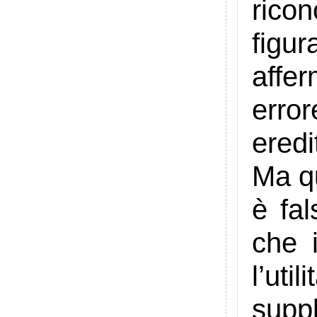
rico
figu
affer
erro
eredi
Ma qu
è fal
che 
l’uti
supp