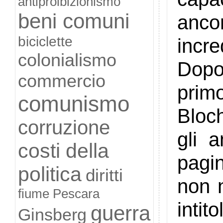
antiproibizionismo
beni comuni
anco
biciclette
incre
colonialismo
Dopo 
commercio
prim
comunismo
Bloc
corruzione
gli a
costi della
pagin
politica
diritti
non n
fiume Pescara
intit
guerra
Ginsberg