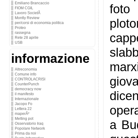
Emiliano Brancaccio
foto
FIOM CGIL
Lavoro SocietÃ
Montly Review
plot
per/corsi di economia politica
Proteo
rassegna
capp
Rete 28 aprile
USB
slabb
informazione
marx
Altreconomia
Comune info
giov
CONTROLACRISI
CounterPunch
democracy now
dice
il manifesto
Internazionale
Jacopo Fo
oper
Lettera 22
maperÃ²
Melting pot
a Bud
Osservatorio Iraq
Popolare Network
Prima da noi