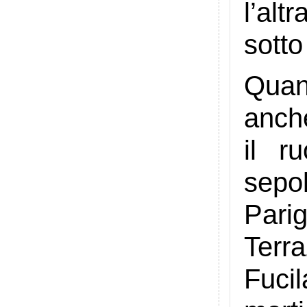
l’alt
sotto
Quan
anch
il r
sepo
Pari
Terr
Fucil