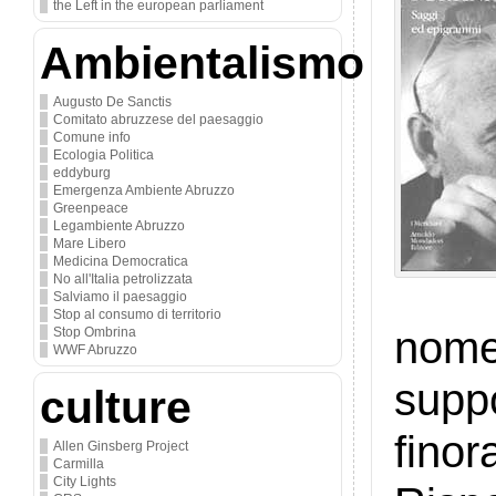
the Left in the european parliament
Ambientalismo
Augusto De Sanctis
Comitato abruzzese del paesaggio
Comune info
Ecologia Politica
eddyburg
Emergenza Ambiente Abruzzo
Greenpeace
Legambiente Abruzzo
Mare Libero
Medicina Democratica
No all'Italia petrolizzata
Salviamo il paesaggio
Stop al consumo di territorio
nome
Stop Ombrina
WWF Abruzzo
supp
culture
finor
Allen Ginsberg Project
Carmilla
City Lights