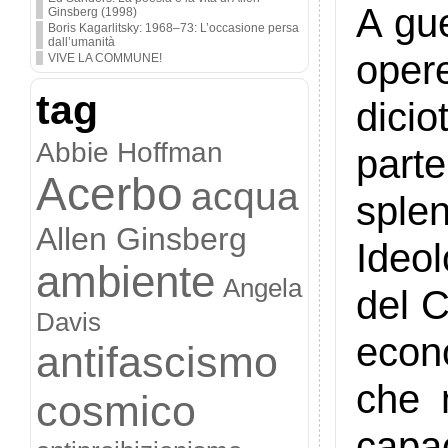
A gue
Ginsberg (1998)
Boris Kagarlitsky: 1968–73: L’occasione persa
dall’umanità
opere
VIVE LA COMMUNE!
tag
dici
Abbie Hoffman
part
Acerbo
acqua
sple
Allen Ginsberg
Ideo
ambiente
Angela
del C
Davis
econo
antifascismo
che 
cosmico
capac