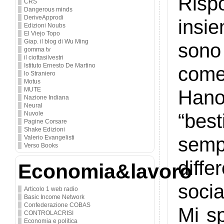
Risp
CRS
Dangerous minds
DeriveApprodi
insi
Edizioni Noubs
El Viejo Topo
Giap. il blog di Wu Ming
sono 
gomma tv
il ciottasilvestri
Istituto Ernesto De Martino
come
lo Straniero
Motus
Hano
MUTE
Nazione Indiana
Neural
“bes
Nuvole
Pagine Corsare
Shake Edizioni
semp
Valerio Evangelisti
Verso Books
diff
Economia&lavoro
socia
Articolo 1 web radio
Basic Income Network
Confederazione COBAS
Mi sp
CONTROLACRISI
Economia e politica