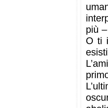
uman
inter
più –
O ti 
esist
L’ami
primo
L’ult
oscu