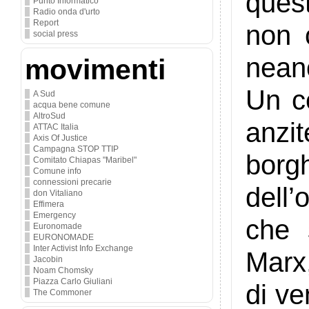
ques
Punto Informatico
Radio onda d'urto
Report
non 
social press
nean
movimenti
Un ce
A Sud
acqua bene comune
AltroSud
anzi
ATTAC Italia
Axis Of Justice
Campagna STOP TTIP
borg
Comitato Chiapas "Maribel"
Comune info
connessioni precarie
dell’
don Vitaliano
Effimera
Emergency
che 
Euronomade
EURONOMADE
Inter Activist Info Exchange
Marx
Jacobin
Noam Chomsky
Piazza Carlo Giuliani
di ve
The Commoner