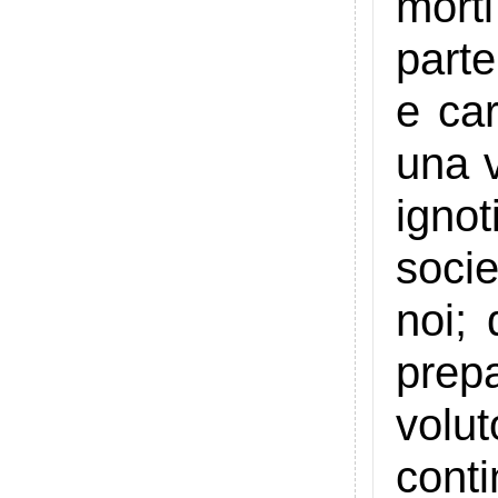
mort
parte
e car
una v
ignot
socie
noi; 
prepa
volu
conti