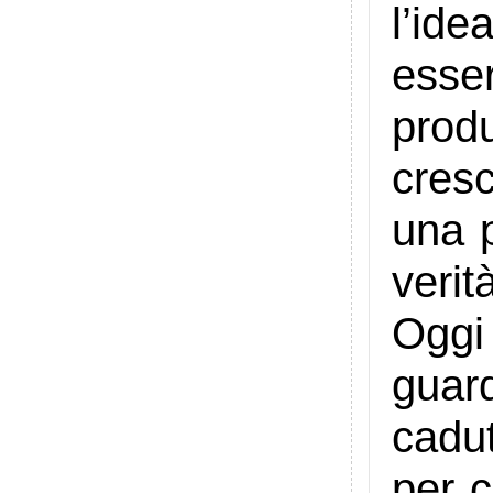
l’id
esse
prod
cres
una p
verit
Oggi
guard
cadut
per c