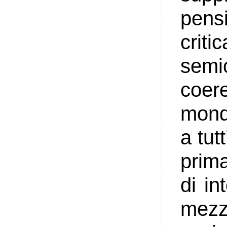
pens
crit
semi
coere
mond
a tut
prima
di in
mezzi