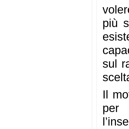
vole
più 
esist
capac
sul r
scelt
Il mo
per
l’in