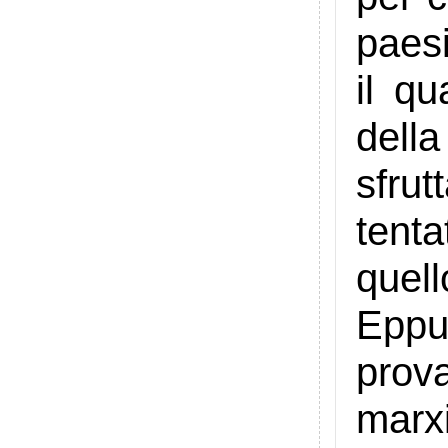
paesi
il q
dell
sfrut
tent
quell
Eppu
prova
marx