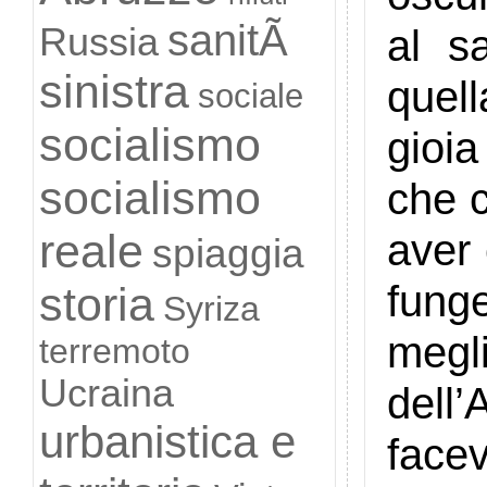
sanitÃ
Russia
al s
sinistra
quell
sociale
socialismo
gioi
socialismo
che c
reale
aver 
spiaggia
funge
storia
Syriza
megli
terremoto
Ucraina
dell
urbanistica e
face