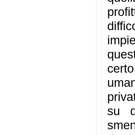
prof
diff
impi
ques
certo
umana
priva
su d
smen