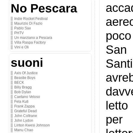
acca
No Pescara
aere
Indie Rocket Festival
Maurizio Di Fazio
Pablo Sax
poco 
PHTV
Un marziano a Pescara
Villa Raspa Factory
San 
Vini e Oli
suoni
Santi
avreb
Axis Of Justice
Beastie Boys
BECK
davv
Billy Bragg
Bob Dylan
Caetano Veloso
letto
Fela Kuti
Frank Zappa
Grateful Dead
per 
John Coltrane
John Lydon
Linton Kwesi Johnson
Manu Chao