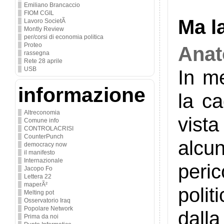
Emiliano Brancaccio
FIOM CGIL
Ma la
Lavoro SocietÃ
Montly Review
per/corsi di economia politica
Proteo
Anat
rassegna
Rete 28 aprile
USB
In m
informazione
la c
Altreconomia
vist
Comune info
CONTROLACRISI
CounterPunch
alcu
democracy now
il manifesto
Internazionale
peri
Jacopo Fo
Lettera 22
maperÃ²
polit
Melting pot
Osservatorio Iraq
Popolare Network
dalla
Prima da noi