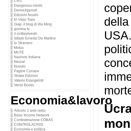
CRS
cope
Dangerous minds
DeriveApprodi
Edizioni Noubs
della
El Viejo Topo
Giap. il blog di Wu Ming
gomma tv
USA.
il ciottasilvestri
Istituto Ernesto De Martino
lo Straniero
poli
Motus
MUTE
Nazione Indiana
conc
Neural
Nuvole
Pagine Corsare
immed
Shake Edizioni
Valerio Evangelisti
Verso Books
morte
Economia&lavoro
Ucra
Articolo 1 web radio
Basic Income Network
mon
Confederazione COBAS
CONTROLACRISI
Economia e politica