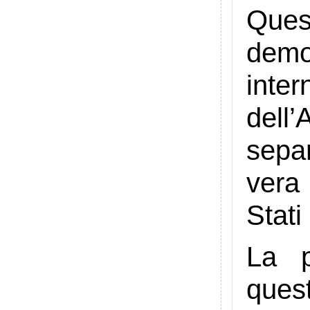
Ques
demo
inte
dell’
separ
vera
Stati 
La p
ques