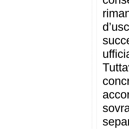
rima
d’usc
succ
uffic
Tutta
conc
accor
sovra
separ