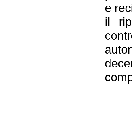
e rec
il ri
cont
auto
decen
comp