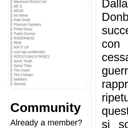
Dalla
Maximum Rock’n’roll
MC 5
MOJO
Donb
No Wave
Patti Smith
Pharoah Sanders
succ
Philip Glass
Public Enemy
RADIOHEAD
con 
REM
RIP IT UP
rock rap confidential
cess
ROCK’S BACK PAGES
Sonic Youth
Spiral Tribe
guer
The Clash
The Cramps
rappr
trakMarx
Womad
ripe
Community
ques
Already a member?
si s