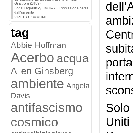
dell
Ginsberg (1998)
Boris Kagarlitsky: 1968–73: L’occasione persa
dall’umanità
ambi
VIVE LA COMMUNE!
tag
Cent
Abbie Hoffman
subi
Acerbo
acqua
porta
Allen Ginsberg
inte
ambiente
Angela
scons
Davis
antifascismo
Solo 
cosmico
Unit