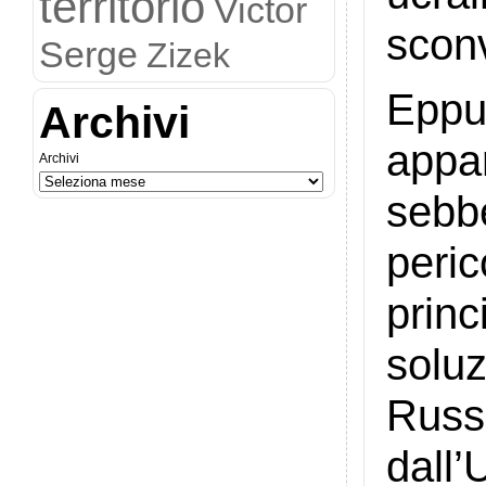
territorio
Victor
sconv
Serge
Zizek
Eppur
Archivi
appa
Archivi
sebb
peri
princ
solu
Russ
dall