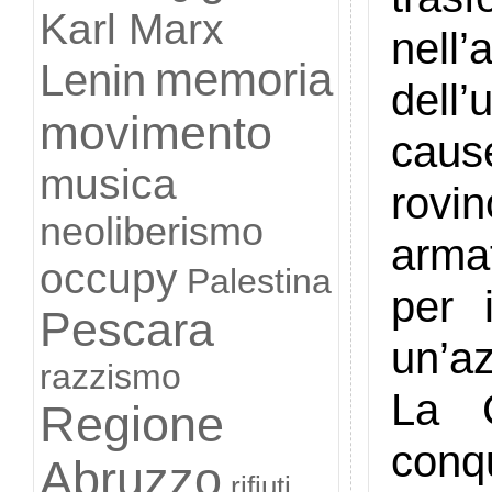
Karl Marx
nell
memoria
Lenin
dell
movimento
caus
musica
rovi
neoliberismo
arma
occupy
Palestina
per 
Pescara
un’az
razzismo
La C
Regione
conqu
Abruzzo
rifiuti