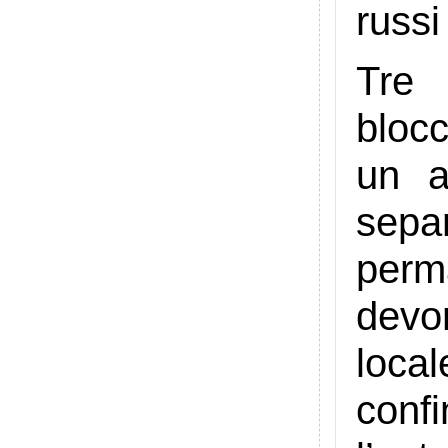
russi
Tre 
blocc
un a
sepa
perm
devo
loca
conf