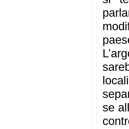
parl
modif
paes
L’ar
sare
loca
sepa
se al
cont