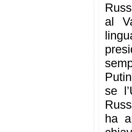
Russi
al V
lingu
pres
semp
Puti
se l
Russ
ha a