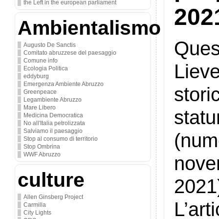
the Left in the european parliament
202
Ambientalismo
Que
Augusto De Sanctis
Comitato abruzzese del paesaggio
Comune info
Lieve
Ecologia Politica
eddyburg
Emergenza Ambiente Abruzzo
stori
Greenpeace
Legambiente Abruzzo
Mare Libero
stat
Medicina Democratica
No all'Italia petrolizzata
Salviamo il paesaggio
(n
Stop al consumo di territorio
Stop Ombrina
WWF Abruzzo
nov
culture
2021
Allen Ginsberg Project
L’art
Carmilla
City Lights