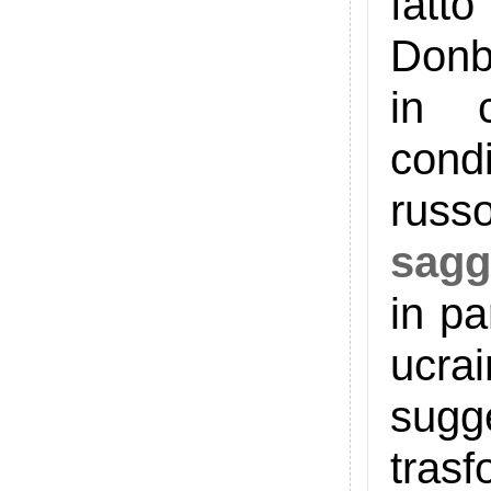
fatto
Donba
in 
condi
rus
sagg
in pa
ucra
sugg
tras