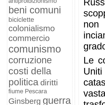
Russ
antiproibizionismo
beni comuni
scopp
biciclette
non 
colonialismo
inci
commercio
grado
comunismo
corruzione
Le c
costi della
Uni
politica
cata
diritti
fiume Pescara
vast
guerra
Ginsberg
tra