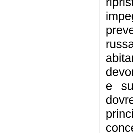
ripri
impe
preve
russ
abita
devon
e su
dovr
prin
conce