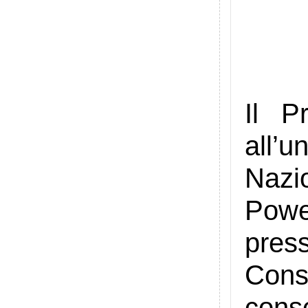
Il P
all’
Nazio
Powe
pres
Cons
cons