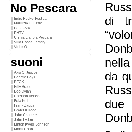
Russi
No Pescara
di t
Indie Rocket Festival
Maurizio Di Fazio
Pablo Sax
“vol
PHTV
Un marziano a Pescara
Villa Raspa Factory
Donb
Vini e Oli
suoni
nella
da qu
Axis Of Justice
Beastie Boys
BECK
Russ
Billy Bragg
Bob Dylan
Caetano Veloso
due 
Fela Kuti
Frank Zappa
Grateful Dead
Donba
John Coltrane
John Lydon
Linton Kwesi Johnson
Manu Chao