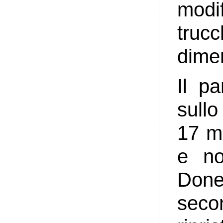
modi
truc
dime
Il p
sullo
17 m
e no
Done
secon