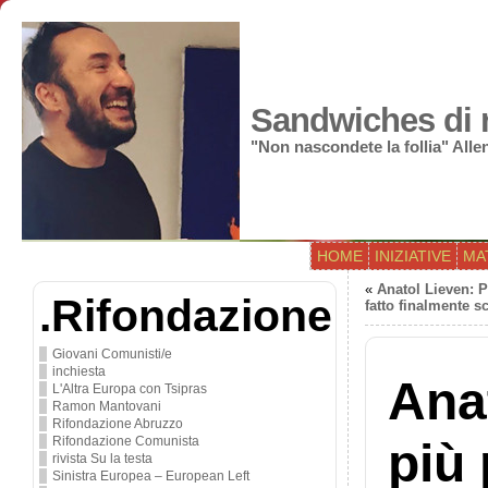
Sandwiches di r
"Non nascondete la follia" All
HOME
INIZIATIVE
MA
«
Anatol Lieven: P
.Rifondazione
fatto finalmente s
Giovani Comunisti/e
inchiesta
Anat
L'Altra Europa con Tsipras
Ramon Mantovani
Rifondazione Abruzzo
Rifondazione Comunista
più
rivista Su la testa
Sinistra Europea – European Left