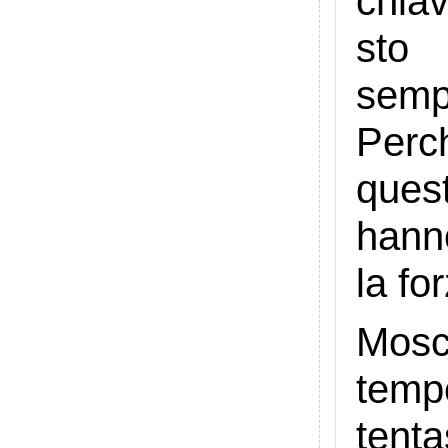
chiav
sto 
semp
Perc
quest
hann
la fo
Mosc
temp
tenta