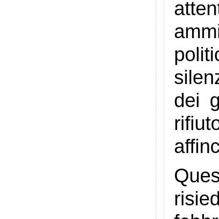
atte
ammi
poli
silen
dei g
rifiu
affin
Ques
risi