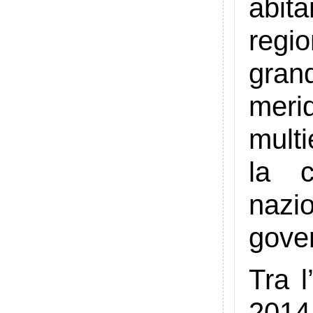
abit
regio
gran
meri
multi
la c
nazi
gover
Tra l
2014