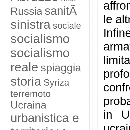
affr
sanitÃ
Russia
le al
sinistra
sociale
Infi
socialismo
arma
socialismo
limi
reale
spiaggia
prof
storia
Syriza
confr
terremoto
proba
Ucraina
in U
urbanistica e
ucr