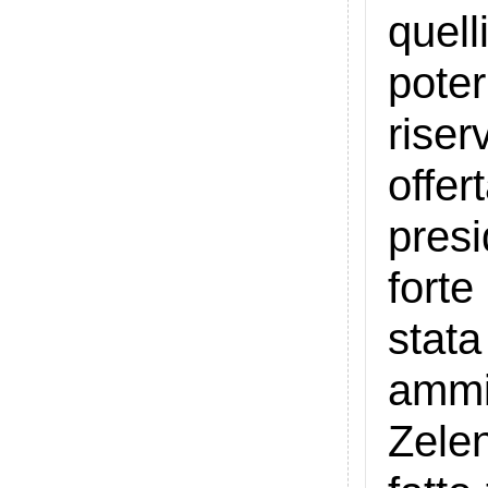
quell
pote
rise
offe
pres
fort
stat
ammi
Zele