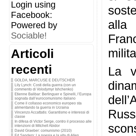
Login using
soste
Facebook:
alla
Powered by
Sociable!
Fran
milit
Articoli
recenti
La v
GOLDA, MARCUSE E DEUTSCHER
dina
Lily Lynch: Costi della guerra (con un
commento di Volodymyr Ishchenko)
Etienne Balibar: Berlinguer e Spinelli, l’Europa
dell
sognata dall’eurocomunismo italiano
Come il collasso economico europeo sta
alimentando la guerra in Ucraina
Russ
Vincenzo Accattatis: Garantismo e interessi di
classe
In difesa di Victor Serge, contro il processo alle
scon
intenzioni di Mitchell Abidor
David Graeber: comunismo (2010)
Ed Sanders: La poesia e la vita di Allen