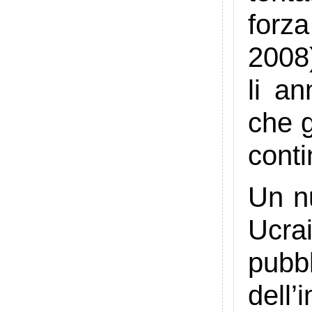
forz
2008)
li a
che g
conti
Un nu
Ucrai
pubb
dell