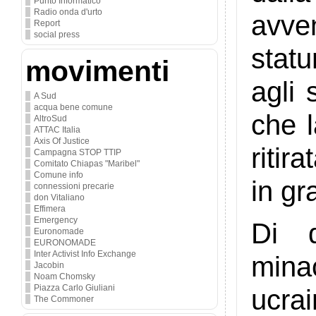
Punto Informatico
Radio onda d'urto
avv
Report
social press
statu
movimenti
agli 
A Sud
acqua bene comune
che l
AltroSud
ATTAC Italia
Axis Of Justice
ritir
Campagna STOP TTIP
Comitato Chiapas "Maribel"
Comune info
in g
connessioni precarie
don Vitaliano
Effimera
Emergency
Di q
Euronomade
EURONOMADE
Inter Activist Info Exchange
mina
Jacobin
Noam Chomsky
Piazza Carlo Giuliani
ucra
The Commoner