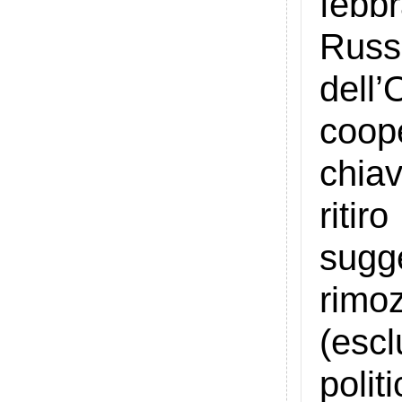
febb
Russ
dell
coop
chiav
ritir
sugg
rimo
(esc
polit