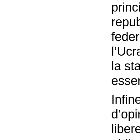
princ
repu
fede
l’Ucr
la st
esser
Infin
d’op
liber