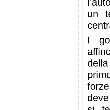
l’aut
un t
centr
I go
affi
dell
prim
forze
deve
si t