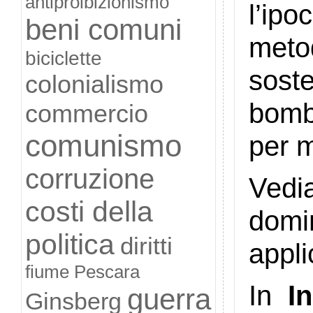
antiproibizionismo
l’ip
beni comuni
metod
biciclette
sost
colonialismo
bomb
commercio
comunismo
per m
corruzione
Ved
costi della
domi
politica
diritti
appli
fiume Pescara
In
In
guerra
Ginsberg