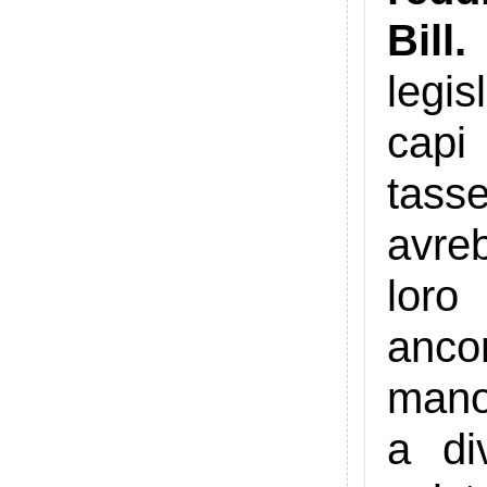
Bill.
legis
capi
tass
avre
loro
anco
manov
a di