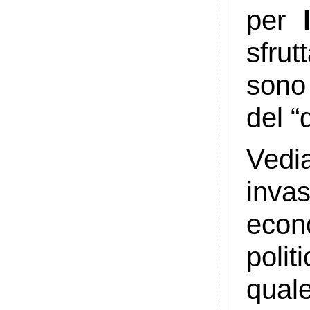
per
sfrut
sono 
del “
Vedi
inva
econ
polit
qual