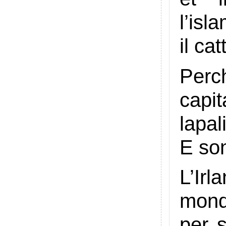
l’isl
il ca
Perch
capi
lapal
E son
L’Ir
mond
per s