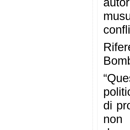
autor
musu
confli
Rife
Bom
“Que
polit
di pr
non 