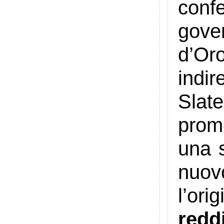
con
gover
d’Or
indir
Slat
prome
una s
nuo
l’ori
redd