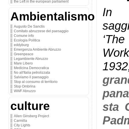
the Left in the european parliament
In 
Ambientalismo
sagg
Augusto De Sanctis
Comitato abruzzese del paesaggio
‘The
Comune info
Ecologia Politica
eddyburg
Work
Emergenza Ambiente Abruzzo
Greenpeace
Legambiente Abruzzo
193
Mare Libero
Medicina Democratica
No all'Italia petrolizzata
gran
Salviamo il paesaggio
Stop al consumo di territorio
Stop Ombrina
pana
WWF Abruzzo
culture
sta 
Pad
Allen Ginsberg Project
Carmilla
City Lights