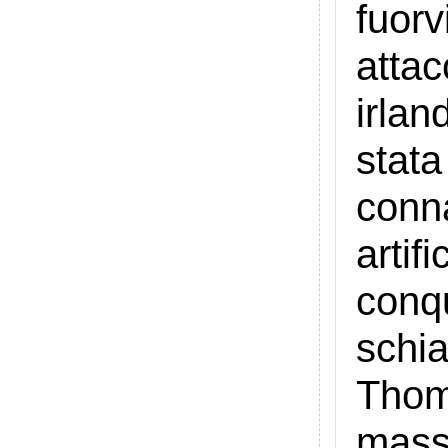
fuorv
attac
irla
stat
conna
arti
conq
schia
Thom
masse