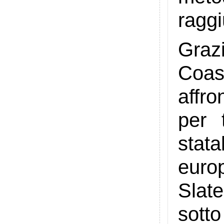
raggi
Graz
Coas
affro
per 
stata
euro
Slate
sotto