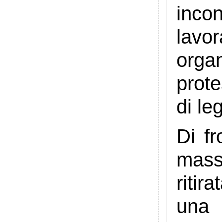
inco
lavo
orga
prote
di le
Di fr
mass
riti
una 