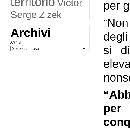
territorio
Victor
per g
Serge
Zizek
“Non
Archivi
degli
Archivi
si d
elev
nons
“Abb
per 
conq