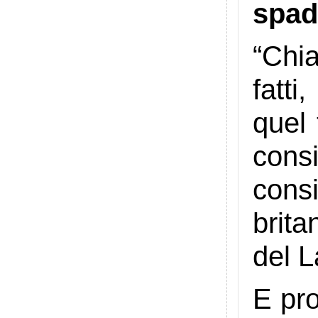
spad
“Chi
fatti
quel 
consi
cons
brita
del L
E pro