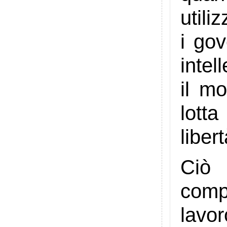
utili
i gov
intel
il m
lott
liber
Ciò 
comp
lavor