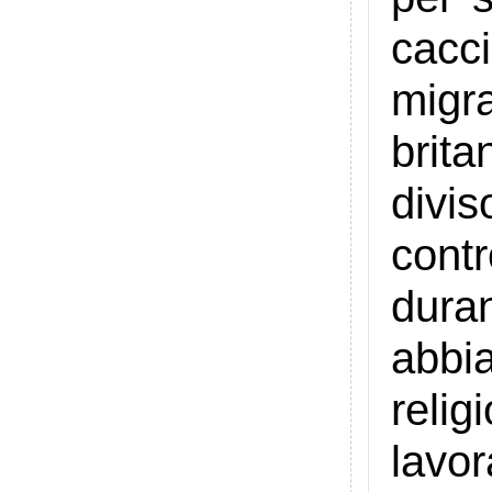
cacci
migra
brita
divi
cont
dura
abbia
reli
lavo