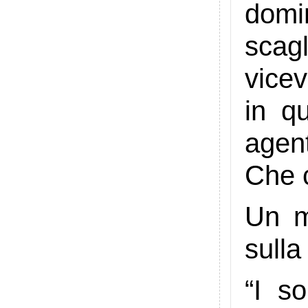
domi
scag
vicev
in q
agent
Che c
Un m
sull
“I s