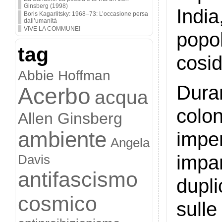
Ginsberg (1998)
India
Boris Kagarlitsky: 1968–73: L’occasione persa
dall’umanità
VIVE LA COMMUNE!
popol
tag
cosid
Abbie Hoffman
Dura
Acerbo
acqua
colo
Allen Ginsberg
ambiente
impe
Angela
impar
Davis
antifascismo
dupl
cosmico
sull