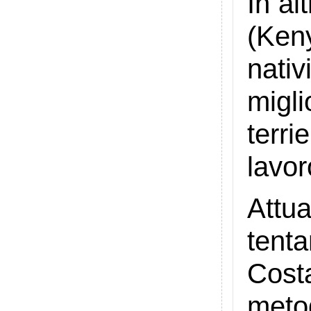
In al
(Keny
nati
migl
terri
lavor
Attu
tent
Cost
metod