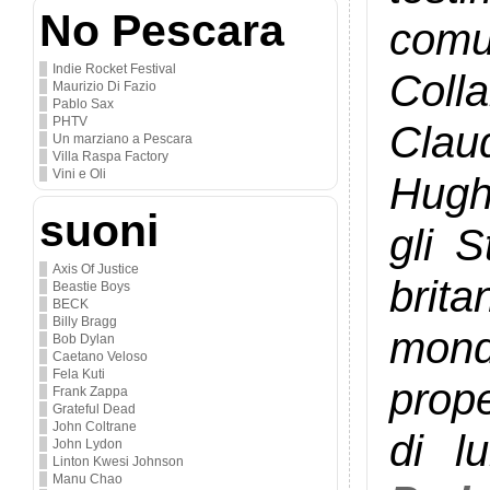
No Pescara
comu
Indie Rocket Festival
Colla
Maurizio Di Fazio
Pablo Sax
PHTV
Cla
Un marziano a Pescara
Villa Raspa Factory
Vini e Oli
Hughe
suoni
gli S
Axis Of Justice
brit
Beastie Boys
BECK
Billy Bragg
mond
Bob Dylan
Caetano Veloso
Fela Kuti
prop
Frank Zappa
Grateful Dead
John Coltrane
di l
John Lydon
Linton Kwesi Johnson
Manu Chao