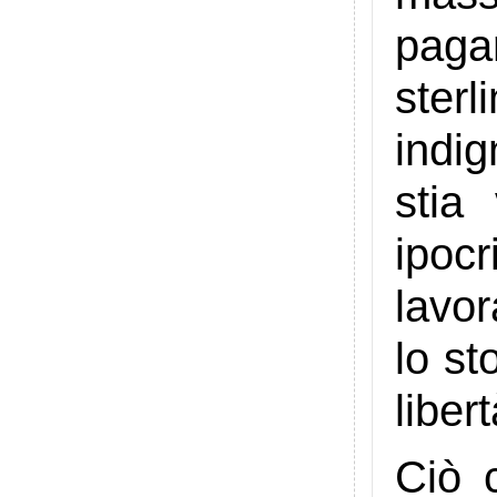
paga
ster
indig
stia
ipocr
lavor
lo st
libert
Ciò c