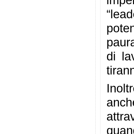
“lea
pote
paura
di la
tiran
Inolt
anch
attra
quan