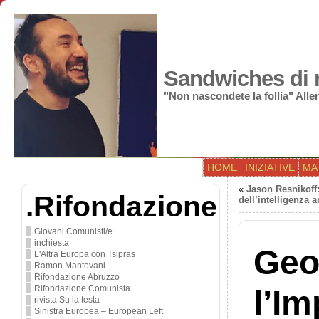
Sandwiches di r
"Non nascondete la follia" All
HOME
INIZIATIVE
MA
«
Jason Resnikoff:
.Rifondazione
dell’intelligenza ar
Giovani Comunisti/e
inchiesta
Geo
L'Altra Europa con Tsipras
Ramon Mantovani
Rifondazione Abruzzo
Rifondazione Comunista
l’Im
rivista Su la testa
Sinistra Europea – European Left