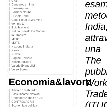
esam
CRS
Dangerous minds
DeriveApprodi
meto
Edizioni Noubs
El Viejo Topo
Giap. il blog di Wu Ming
Indi
gomma tv
il ciottasilvestri
Istituto Ernesto De Martino
attra
lo Straniero
Motus
MUTE
una 
Nazione Indiana
Neural
Nuvole
The 
Pagine Corsare
Shake Edizioni
Valerio Evangelisti
pubb
Verso Books
Economia&lavoro
Worke
Trad
Articolo 1 web radio
Basic Income Network
Confederazione COBAS
(ITU
CONTROLACRISI
Economia e politica