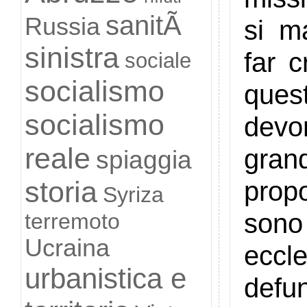
sanitÃ
Russia
si m
sinistra
far 
sociale
socialismo
ques
socialismo
devo
reale
gran
spiaggia
storia
propo
Syriza
sono 
terremoto
Ucraina
eccle
urbanistica e
defu