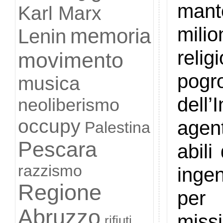
mant
Karl Marx
mili
memoria
Lenin
reli
movimento
pogr
musica
dell’
neoliberismo
occupy
agent
Palestina
Pescara
abili
razzismo
ingen
Regione
per 
Abruzzo
missi
rifiuti