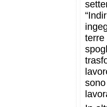
sette
“Indi
inge
terre
spogl
tras
lavor
sono 
lavor