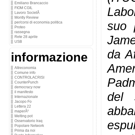
Emiliano Brancaccio
Labor
FIOM CGIL
Lavoro SocietÃ
Montly Review
suo 
per/corsi di economia politica
Proteo
rassegna
Jame
Rete 28 aprile
USB
da A
informazione
Amer
Altreconomia
Comune info
CONTROLACRISI
Padmo
CounterPunch
democracy now
del 
il manifesto
Internazionale
Jacopo Fo
abba
Lettera 22
maperÃ²
Melting pot
espu
Osservatorio Iraq
Popolare Network
Prima da noi