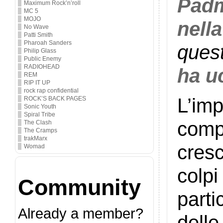
Padm
Maximum Rock’n’roll
MC 5
MOJO
nell
No Wave
Patti Smith
Pharoah Sanders
ques
Philip Glass
Public Enemy
RADIOHEAD
ha uc
REM
RIP IT UP
rock rap confidential
L’im
ROCK’S BACK PAGES
Sonic Youth
Spiral Tribe
comp
The Clash
The Cramps
trakMarx
cresc
Womad
colpi
Community
parti
Already a member?
dell