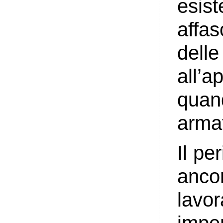
esist
affas
dell
all’
quand
armat
Il pe
anco
lavo
imper