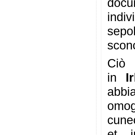
docu
indiv
sepo
sconc
Ciò
in
I
abbi
omog
cuneo
et i