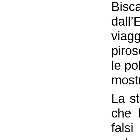
Bisca
dall’
viagg
piros
le po
mostr
La st
che 
falsi