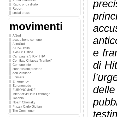
preci
Punto Informatico
Radio onda d'urto
Report
prin
social press
movimenti
accu
A Sud
antic
acqua bene comune
AltroSud
ATTAC Italia
e fra
Axis Of Justice
Campagna STOP TTIP
Comitato Chiapas "Maribel"
di Hi
Comune info
connessioni precarie
l’urg
don Vitaliano
Effimera
Emergency
delle
Euronomade
EURONOMADE
Inter Activist Info Exchange
pubbl
Jacobin
Noam Chomsky
Piazza Carlo Giuliani
test
The Commoner