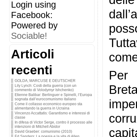
Login using
dall’
Facebook:
Powered by
poss
Sociable!
Tutt
Articoli
come
recenti
Per 
GOLDA, MARCUSE E DEUTSCHER
Bret
Lily Lynch: Costi della guerra (con un
commento di Volodymyr Ishchenko)
Etienne Balibar: Berlinguer e Spinelli, l’Europa
sognata dall’eurocomunismo italiano
imper
Come il collasso economico europeo sta
alimentando la guerra in Ucraina
Vincenzo Accattatis: Garantismo e interessi di
corru
classe
In difesa di Victor Serge, contro il processo alle
intenzioni di Mitchell Abidor
capit
David Graeber: comunismo (2010)
Ed Sanders: La poesia e la vita di Allen