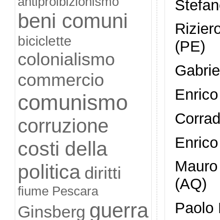
antiproibizionismo
Stefan
beni comuni
Rizier
biciclette
(PE)
colonialismo
Gabrie
commercio
Enrico
comunismo
Corrad
corruzione
Enrico
costi della
Mauro
politica
diritti
(AQ)
fiume Pescara
guerra
Paolo 
Ginsberg