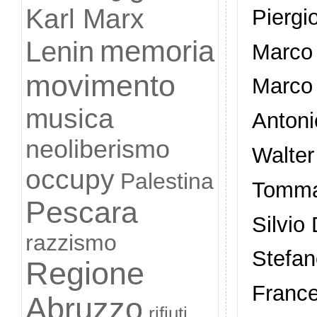
Karl Marx
Piergi
memoria
Lenin
Marco 
movimento
Marco 
musica
Antoni
neoliberismo
Walter
occupy
Palestina
Tommas
Pescara
Silvio
razzismo
Stefan
Regione
France
Abruzzo
rifiuti