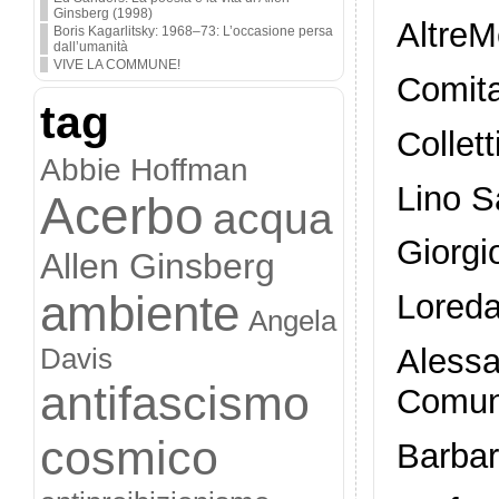
Ginsberg (1998)
AltreM
Boris Kagarlitsky: 1968–73: L’occasione persa
dall’umanità
VIVE LA COMMUNE!
Comita
tag
Collet
Abbie Hoffman
Lino Sa
Acerbo
acqua
Giorgi
Allen Ginsberg
ambiente
Loreda
Angela
Davis
Aless
antifascismo
Comun
cosmico
Barbar