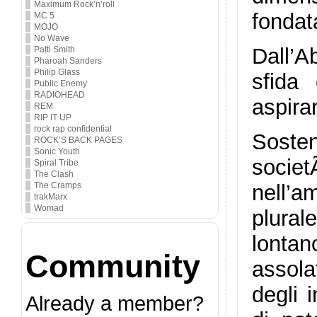
Maximum Rock’n’roll
fondat
MC 5
MOJO
No Wave
Dall’A
Patti Smith
Pharoah Sanders
Philip Glass
sfida
Public Enemy
RADIOHEAD
aspirar
REM
RIP IT UP
rock rap confidential
Sosten
ROCK’S BACK PAGES
Sonic Youth
socie
Spiral Tribe
The Clash
nell’a
The Cramps
trakMarx
Womad
plural
lontan
Community
assola
degli 
Already a member?