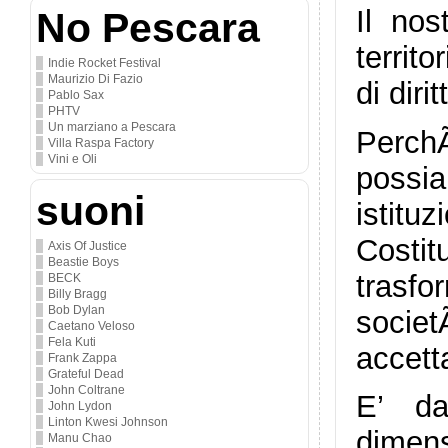
Il nos
No Pescara
territo
Indie Rocket Festival
Maurizio Di Fazio
di diri
Pablo Sax
PHTV
Un marziano a Pescara
Perch
Villa Raspa Factory
Vini e Oli
possia
suoni
istitu
Costi
Axis Of Justice
Beastie Boys
trasfo
BECK
Billy Bragg
Bob Dylan
socie
Caetano Veloso
Fela Kuti
accett
Frank Zappa
Grateful Dead
John Coltrane
E’ d
John Lydon
Linton Kwesi Johnson
dimens
Manu Chao