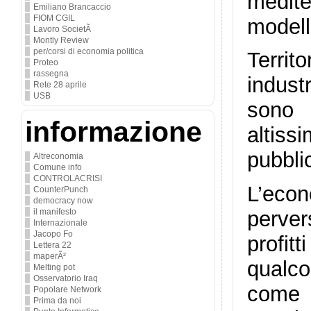
medite
Emiliano Brancaccio
FIOM CGIL
modell
Lavoro SocietÃ
Montly Review
per/corsi di economia politica
Territ
Proteo
rassegna
indust
Rete 28 aprile
USB
sono 
informazione
altiss
pubblic
Altreconomia
Comune info
CONTROLACRISI
L’econ
CounterPunch
democracy now
il manifesto
perver
Internazionale
Jacopo Fo
profit
Lettera 22
maperÃ²
qualco
Melting pot
Osservatorio Iraq
come 
Popolare Network
Prima da noi