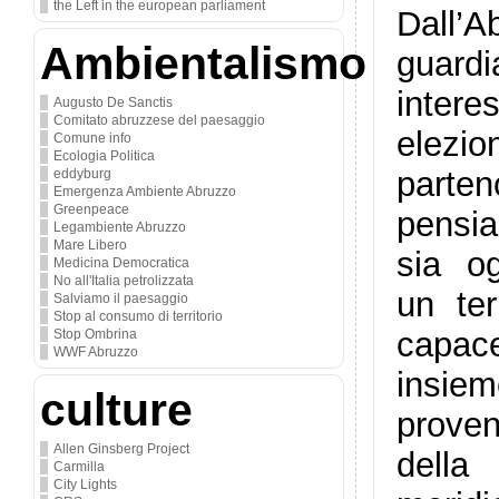
the Left in the european parliament
Dall’A
Ambientalismo
gua
intere
Augusto De Sanctis
Comitato abruzzese del paesaggio
elezio
Comune info
Ecologia Politica
parte
eddyburg
Emergenza Ambiente Abruzzo
Greenpeace
pensi
Legambiente Abruzzo
Mare Libero
sia og
Medicina Democratica
No all'Italia petrolizzata
un ter
Salviamo il paesaggio
Stop al consumo di territorio
capa
Stop Ombrina
WWF Abruzzo
insie
culture
proven
Allen Ginsberg Project
del
Carmilla
City Lights