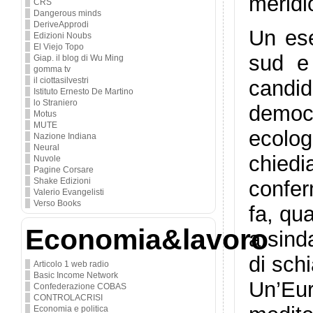
meridi
CRS
Dangerous minds
DeriveApprodi
Un ese
Edizioni Noubs
El Viejo Topo
sud e
Giap. il blog di Wu Ming
gomma tv
il ciottasilvestri
candi
Istituto Ernesto De Martino
lo Straniero
democ
Motus
MUTE
ecolog
Nazione Indiana
Neural
chiedi
Nuvole
Pagine Corsare
Shake Edizioni
confer
Valerio Evangelisti
Verso Books
fa, qu
Economia&lavoro
a sind
di sch
Articolo 1 web radio
Basic Income Network
Un’Eur
Confederazione COBAS
CONTROLACRISI
Economia e politica