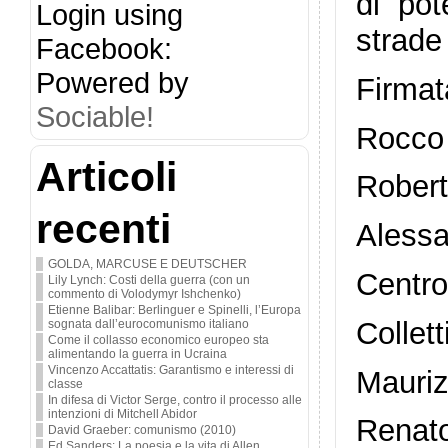
di po
Login using
strade 
Facebook:
Powered by
Firmata
Sociable!
Rocco 
Articoli
Robert
recenti
Alessa
GOLDA, MARCUSE E DEUTSCHER
Centro
Lily Lynch: Costi della guerra (con un
commento di Volodymyr Ishchenko)
Etienne Balibar: Berlinguer e Spinelli, l’Europa
Collet
sognata dall’eurocomunismo italiano
Come il collasso economico europeo sta
alimentando la guerra in Ucraina
Vincenzo Accattatis: Garantismo e interessi di
Mauriz
classe
In difesa di Victor Serge, contro il processo alle
intenzioni di Mitchell Abidor
Renato
David Graeber: comunismo (2010)
Ed Sanders: La poesia e la vita di Allen