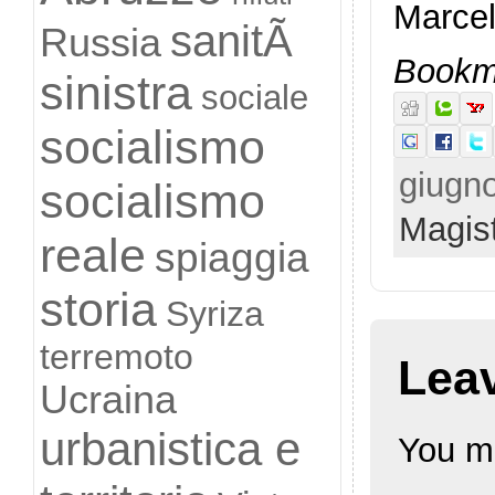
Marcel
sanitÃ
Russia
Bookma
sinistra
sociale
socialismo
giugno
socialismo
Magist
reale
spiaggia
storia
Syriza
terremoto
Lea
Ucraina
urbanistica e
You m