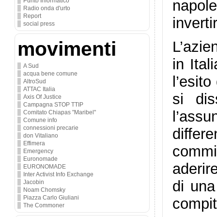
Punto Informatico
napole
Radio onda d'urto
Report
inverti
social press
movimenti
L’azie
in Ita
A Sud
acqua bene comune
l’esit
AltroSud
ATTAC Italia
si di
Axis Of Justice
Campagna STOP TTIP
l’assun
Comitato Chiapas "Maribel"
Comune info
connessioni precarie
differe
don Vitaliano
Effimera
commis
Emergency
Euronomade
aderir
EURONOMADE
Inter Activist Info Exchange
di una
Jacobin
Noam Chomsky
Piazza Carlo Giuliani
compit
The Commoner