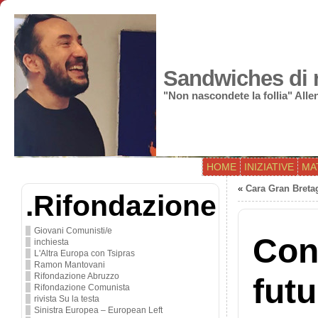
Sandwiches di r
"Non nascondete la follia" All
HOME
INIZIATIVE
MA
«
Cara Gran Bretag
.Rifondazione
Giovani Comunisti/e
Con 
inchiesta
L'Altra Europa con Tsipras
Ramon Mantovani
Rifondazione Abruzzo
futu
Rifondazione Comunista
rivista Su la testa
Sinistra Europea – European Left