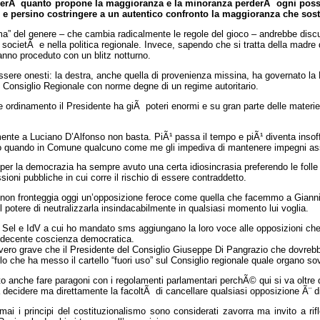
erÃ quanto propone la maggioranza e la minoranza perderÃ ogni possib
vi e persino costringere a un autentico confronto la maggioranza che sost
ma” del genere – che cambia radicalmente le regole del gioco – andrebbe disc
a societÃ e nella politica regionale. Invece, sapendo che si tratta della madre d
anno proceduto con un blitz notturno.
sere onesti: la destra, anche quella di provenienza missina, ha governato la
l Consiglio Regionale con norme degne di un regime autoritario.
le ordinamento il Presidente ha giÃ poteri enormi e su gran parte delle materi
.
nte a Luciano D’Alfonso non basta. PiÃ¹ passa il tempo e piÃ¹ diventa insoff
to quando in Comune qualcuno come me gli impediva di mantenere impegni ass
per la democrazia ha sempre avuto una certa idiosincrasia preferendo le foll
ssioni pubbliche in cui corre il rischio di essere contraddetto.
 non fronteggia oggi un’opposizione feroce come quella che facemmo a Gianni
i il potere di neutralizzarla insindacabilmente in qualsiasi momento lui voglia.
Sel e IdV a cui ho mandato sms aggiungano la loro voce alle opposizioni che
 decente coscienza democratica.
ero grave che il Presidente del Consiglio Giuseppe Di Pangrazio che dovrebbe 
o che ha messo il cartello “fuori uso” sul Consiglio regionale quale organo s
to anche fare paragoni con i regolamenti parlamentari perchÃ© qui si va oltre 
 decidere ma direttamente la facoltÃ di cancellare qualsiasi opposizione Ã¨ di
ai i principi del costituzionalismo sono considerati zavorra ma invito a rif