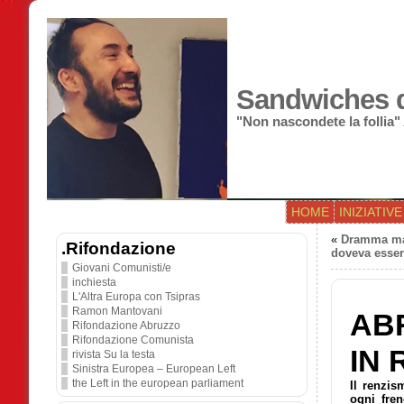
Sandwiches di
"Non nascondete la follia"
HOME
INIZIATIVE
«
Dramma mal
.Rifondazione
doveva esse
Giovani Comunisti/e
inchiesta
L'Altra Europa con Tsipras
Ramon Mantovani
AB
Rifondazione Abruzzo
Rifondazione Comunista
IN 
rivista Su la testa
Sinistra Europea – European Left
the Left in the european parliament
Il renzi
ogni fren