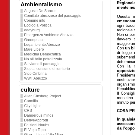
Regional
Ambientalismo
mente nea
Augusto De Sanctis
Comitato abruzzese del paesaggio
Questa n
Comune info
emendame
Ecologia Politica
ogni trac
regionale 
eddyburg
Non si pen
Emergenza Ambiente Abruzzo
davvero 
Greenpeace
maggioranz
Legambiente Abruzzo
Con
un bl
Mare Libero
di legge 
Medicina Democratica
subemenda
No all'Italia petrolizzata
determinan
Salviamo il paesaggio
Con la 
Stop al consumo di territorio
opposizi
Stop Ombrina
President
WWF Abruzzo
costituzi
organismo
culture
Repubblic
Il Consigl
Allen Ginsberg Project
monetina 
Carmilla
minuto per
City Lights
COSA PR
CRS
Dangerous minds
In qualsi
DeriveApprodi
assessore
Edizioni Noubs
dall’oppo
El Viejo Topo
Giap. il blog di Wu Ming