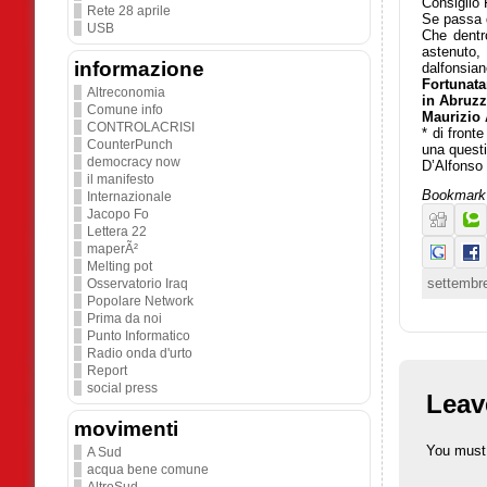
Consiglio 
Rete 28 aprile
Se passa q
USB
Che dentr
astenuto,
informazione
dalfonsian
Fortunata
Altreconomia
in Abruzz
Comune info
Maurizio
CONTROLACRISI
* di front
CounterPunch
una questi
democracy now
D’Alfonso
il manifesto
Bookmark 
Internazionale
Jacopo Fo
Lettera 22
maperÃ²
Melting pot
settembre
Osservatorio Iraq
Popolare Network
Prima da noi
Punto Informatico
Radio onda d'urto
Report
social press
Leav
movimenti
You must
A Sud
acqua bene comune