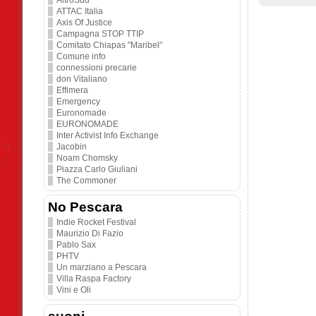
AltroSud
ATTAC Italia
Axis Of Justice
Campagna STOP TTIP
Comitato Chiapas "Maribel"
Comune info
connessioni precarie
don Vitaliano
Effimera
Emergency
Euronomade
EURONOMADE
Inter Activist Info Exchange
Jacobin
Noam Chomsky
Piazza Carlo Giuliani
The Commoner
No Pescara
Indie Rocket Festival
Maurizio Di Fazio
Pablo Sax
PHTV
Un marziano a Pescara
Villa Raspa Factory
Vini e Oli