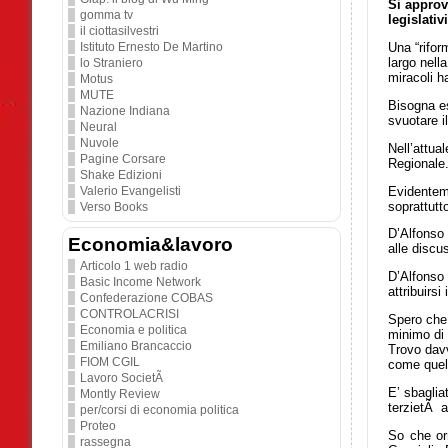
Si approv
gomma tv
legislati
il ciottasilvestri
Istituto Ernesto De Martino
Una “rifor
largo nell
lo Straniero
miracoli h
Motus
MUTE
Bisogna es
Nazione Indiana
svuotare i
Neural
Nuvole
Nell’attua
Pagine Corsare
Regionale
Shake Edizioni
Evidenteme
Valerio Evangelisti
soprattut
Verso Books
D’Alfonso 
Economia&lavoro
alle discu
Articolo 1 web radio
D’Alfonso
Basic Income Network
attribuirs
Confederazione COBAS
CONTROLACRISI
Spero che 
Economia e politica
minimo di
Emiliano Brancaccio
Trovo davv
FIOM CGIL
come quell
Lavoro SocietÃ
E’ sbaglia
Montly Review
terzietÃ a
per/corsi di economia politica
Proteo
So che orm
rassegna