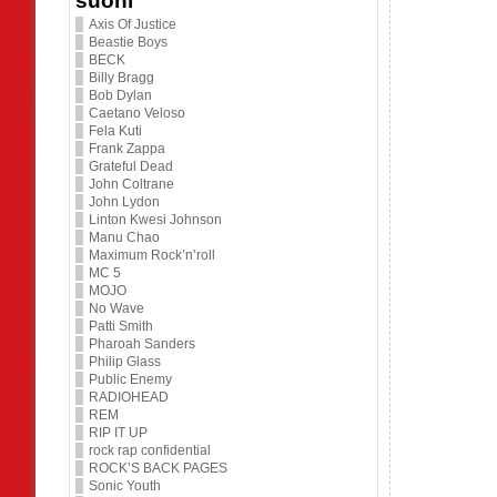
suoni
Axis Of Justice
Beastie Boys
BECK
Billy Bragg
Bob Dylan
Caetano Veloso
Fela Kuti
Frank Zappa
Grateful Dead
John Coltrane
John Lydon
Linton Kwesi Johnson
Manu Chao
Maximum Rock’n’roll
MC 5
MOJO
No Wave
Patti Smith
Pharoah Sanders
Philip Glass
Public Enemy
RADIOHEAD
REM
RIP IT UP
rock rap confidential
ROCK’S BACK PAGES
Sonic Youth