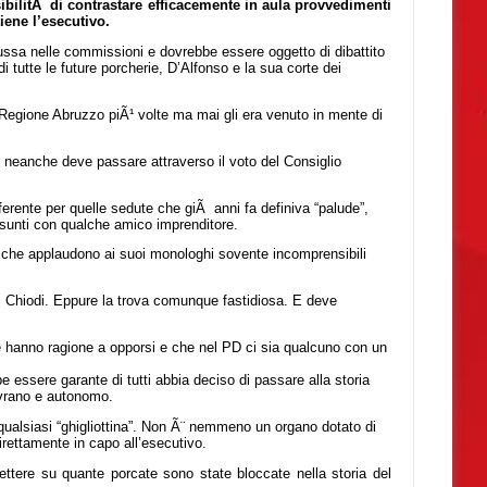
ilitÃ di contrastare efficacemente in aula provvedimenti
iene l’esecutivo.
ussa nelle commissioni e dovrebbe essere oggetto di dibattito
i tutte le future porcherie, D’Alfonso e la sua corte dei
 Regione Abruzzo piÃ¹ volte ma mai gli era venuto in mente di
e neanche deve passare attraverso il voto del Consiglio
erente per quelle sedute che giÃ anni fa definiva “palude”,
unti con qualche amico imprenditore.
e che applaudono ai suoi monologhi sovente incomprensibili
 Chiodi. Eppure la trova comunque fastidiosa. E deve
 hanno ragione a opporsi e che nel PD ci sia qualcuno con un
essere garante di tutti abbia deciso di passare alla storia
ovrano e autonomo.
qualsiasi “ghigliottina”. Non Ã¨ nemmeno un organo dotato di
rettamente in capo all’esecutivo.
lettere su quante porcate sono state bloccate nella storia del