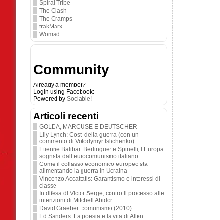
Spiral Tribe
The Clash
The Cramps
trakMarx
Womad
Community
Already a member?
Login using Facebook:
Powered by
Sociable!
Articoli recenti
GOLDA, MARCUSE E DEUTSCHER
Lily Lynch: Costi della guerra (con un
commento di Volodymyr Ishchenko)
Etienne Balibar: Berlinguer e Spinelli, l’Europa
sognata dall’eurocomunismo italiano
Come il collasso economico europeo sta
alimentando la guerra in Ucraina
Vincenzo Accattatis: Garantismo e interessi di
classe
In difesa di Victor Serge, contro il processo alle
intenzioni di Mitchell Abidor
David Graeber: comunismo (2010)
Ed Sanders: La poesia e la vita di Allen