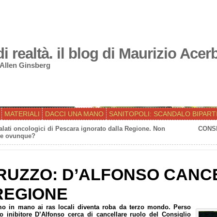
 realtà. il blog di Maurizio Acer
 Allen Ginsberg
MATERIALI
DACCI UNA MANO
SANITOPOLI: SCANDALO BIPART
ati oncologici di Pescara ignorato dalla Regione. Non
CONSI
re ovunque?
RUZZO: D’ALFONSO CANC
REGIONE
smo in mano ai ras locali diventa roba da terzo mondo. Perso
o inibitore D’Alfonso cerca di cancellare ruolo del Consiglio