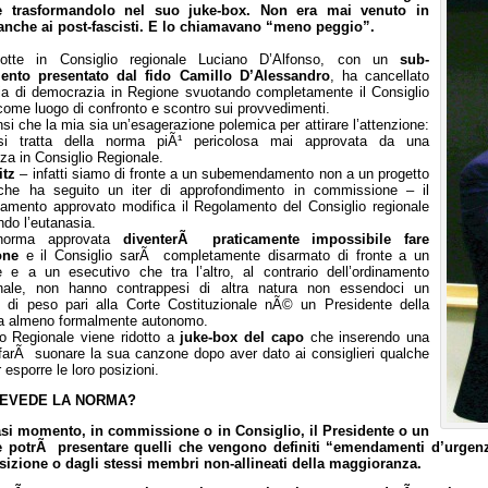
e trasformandolo nel suo juke-box. Non era mai venuto in
nche ai post-fascisti. E lo chiamavano “meno peggio”.
otte in Consiglio regionale Luciano D’Alfonso, con un
sub-
nto presentato dal fido Camillo D’Alessandro
, ha cancellato
cia di democrazia in Regione svuotando completamente il Consiglio
come luogo di confronto e scontro sui provvedimenti.
si che la mia sia un’esagerazione polemica per attirare l’attenzione:
si tratta della norma piÃ¹ pericolosa mai approvata da una
a in Consiglio Regionale.
itz
– infatti siamo di fronte a un subemendamento non a un progetto
che ha seguito un iter di approfondimento in commissione – il
mento approvato modifica il Regolamento del Consiglio regionale
do l’eutanasia.
norma approvata
diventerÃ praticamente impossibile fare
one
e il Consiglio sarÃ completamente disarmato di fronte a un
e e a un esecutivo che tra l’altro, al contrario dell’ordinamento
onale, non hanno contrappesi di altra natura non essendoci un
 di peso pari alla Corte Costituzionale nÃ© un Presidente della
a almeno formalmente autonomo.
io Regionale viene ridotto a
juke-box del capo
che inserendo una
farÃ suonare la sua canzone dopo aver dato ai consiglieri qualche
 esporre le loro posizioni.
EVEDE LA NORMA?
asi momento, in commissione o in Consiglio, il Presidente o un
 potrÃ presentare quelli che vengono definiti “emendamenti d’urgenza
sizione o dagli stessi membri non-allineati della maggioranza.