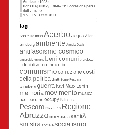
Ginsberg (1998)
Boris Kagarlitsky: 1968–73: L’occasione persa
dall’umanità
VIVE LA COMMUNE!
tag
Acerbo
acqua
Allen
Abbie Hoffman
ambiente
Ginsberg
Angela Davis
antifascismo cosmico
beni comuni
biciclette
antiproibizionismo
colonialismo
commercio
comunismo
costi
corruzione
della politica
diritti
fiume Pescara
guerra
Lenin
Karl Marx
Ginsberg
movimento
memoria
musica
occupy
neoliberismo
Palestina
Regione
Pescara
razzismo
Abruzzo
sanitÃ
Russia
rifiuti
socialismo
sinistra
sociale