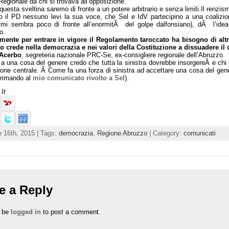
Regionale da chi si trovava all’opposizione.
uesta sveltina saremo di fronte a un potere arbitrario e senza limiti.Il renzis
o il PD nessuno levi la sua voce, che Sel e IdV partecipino a una coalizi
 mi sembra poco di fronte all’enormitÃ del golpe dalfonsiano), dÃ l’idea 
o.
mente per entrare in vigore il Regolamento taroccato ha bisogno di alt
o crede nella democrazia e nei valori della Costituzione a dissuadere il c
 Acerbo
, segreteria nazionale PRC-Se, ex-consigliere regionale dell’Abruzzo
e a una cosa del genere credo che tutta la sinistra dovrebbe insorgereÂ e ch
one centrale. Â Come fa una forza di sinistra ad accettare una cosa del genere
 rimando al
mio comunicato rivolto a Sel
).
It
 16th, 2015 | Tags:
democrazia
,
Regione Abruzzo
| Category:
comunicati
e a Reply
 be
logged in
to post a comment.