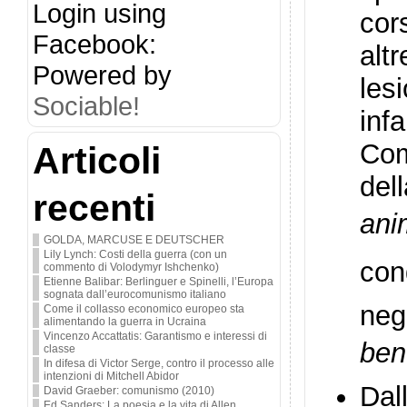
Login using
cor
Facebook:
alt
Powered by
les
Sociable!
inf
Com
Articoli
del
recenti
ani
GOLDA, MARCUSE E DEUTSCHER
Lily Lynch: Costi della guerra (con un
con
commento di Volodymyr Ishchenko)
Etienne Balibar: Berlinguer e Spinelli, l’Europa
sognata dall’eurocomunismo italiano
neg
Come il collasso economico europeo sta
alimentando la guerra in Ucraina
Vincenzo Accattatis: Garantismo e interessi di
ben
classe
In difesa di Victor Serge, contro il processo alle
intenzioni di Mitchell Abidor
Dall
David Graeber: comunismo (2010)
Ed Sanders: La poesia e la vita di Allen