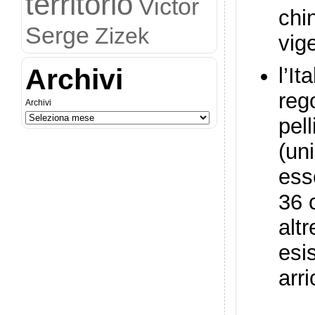
territorio
Victor
chi
Serge
Zizek
vig
Archivi
l’I
reg
Archivi
pel
(uni
ess
36 
alt
esi
arr