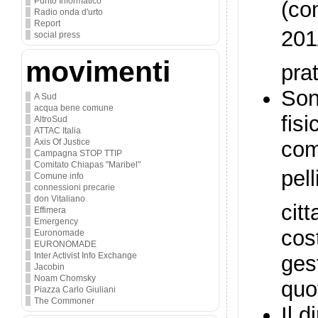
Punto Informatico
(co
Radio onda d'urto
Report
201
social press
movimenti
prat
Son
A Sud
acqua bene comune
fis
AltroSud
ATTAC Italia
Axis Of Justice
com
Campagna STOP TTIP
Comitato Chiapas "Maribel"
pel
Comune info
connessioni precarie
don Vitaliano
cit
Effimera
Emergency
cost
Euronomade
EURONOMADE
Inter Activist Info Exchange
ges
Jacobin
Noam Chomsky
quot
Piazza Carlo Giuliani
The Commoner
Il 