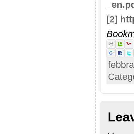
_en.p
[2]
htt
Bookma
febbra
Categ
Lea