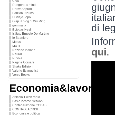
CRS
giugn
Dangerous minds
DeriveApprodi
Edizioni Noubs
itali
El Viejo Topo
Giap. il blog di Wu Ming
di le
gomma tv
il ciottasilvestri
Istituto Ernesto De Martino
Infor
lo Straniero
Motus
MUTE
qui
.
Nazione Indiana
Neural
Nuvole
Pagine Corsare
Shake Edizioni
Valerio Evangelisti
Verso Books
Economia&lavoro
Articolo 1 web radio
Basic Income Network
Confederazione COBAS
CONTROLACRISI
Economia e politica