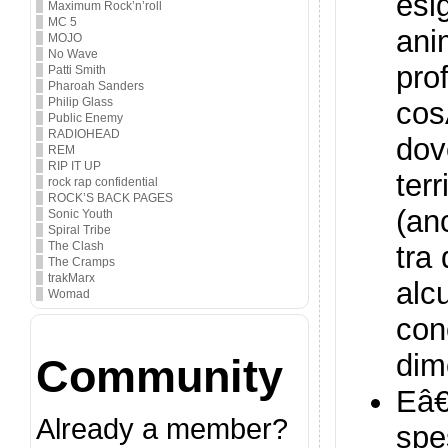
esi
Maximum Rock’n’roll
MC 5
ani
MOJO
No Wave
pro
Patti Smith
Pharoah Sanders
Philip Glass
cos
Public Enemy
RADIOHEAD
dov
REM
RIP IT UP
terr
rock rap confidential
ROCK’S BACK PAGES
(an
Sonic Youth
Spiral Tribe
The Clash
tra
The Cramps
trakMarx
alc
Womad
con
dim
Community
Eâ€
Already a member?
spe