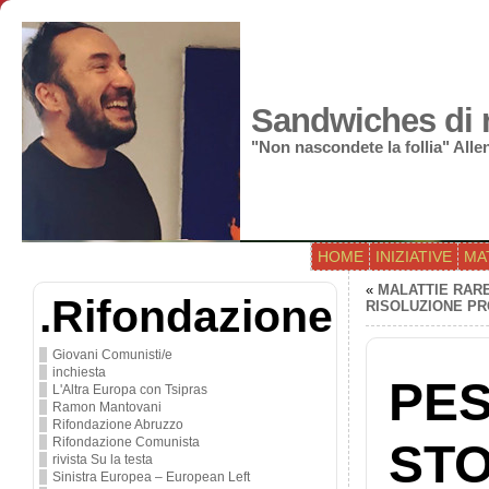
Sandwiches di r
"Non nascondete la follia" All
HOME
INIZIATIVE
MA
«
MALATTIE RAR
.Rifondazione
RISOLUZIONE PRC
Giovani Comunisti/e
inchiesta
PES
L'Altra Europa con Tsipras
Ramon Mantovani
Rifondazione Abruzzo
Rifondazione Comunista
STO
rivista Su la testa
Sinistra Europea – European Left