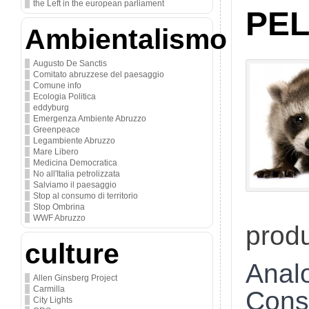
the Left in the european parliament
PEL
Ambientalismo
Augusto De Sanctis
Comitato abruzzese del paesaggio
Comune info
Ecologia Politica
eddyburg
Emergenza Ambiente Abruzzo
Greenpeace
Legambiente Abruzzo
Mare Libero
Medicina Democratica
No all'Italia petrolizzata
Salviamo il paesaggio
Stop al consumo di territorio
Stop Ombrina
WWF Abruzzo
prod
culture
Ana
Allen Ginsberg Project
Carmilla
Cons
City Lights