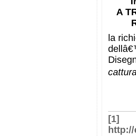
I
A T
la ric
dellâ€
Disegn
cattur
[1]
http:/