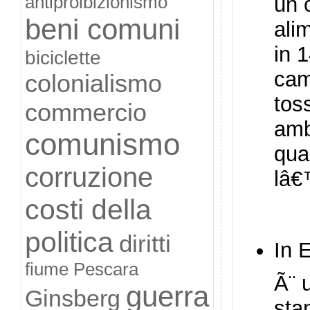
antiproibizionismo
un 
beni comuni
ali
in 1
biciclette
cam
colonialismo
tos
commercio
amb
comunismo
quan
corruzione
lâ€™
costi della
politica
diritti
In 
fiume Pescara
Ã¨ 
guerra
Ginsberg
sta