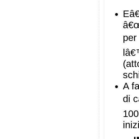
Eâ€
â€œ
per 
lâ€
(at
schi
A f
di c
100
ini