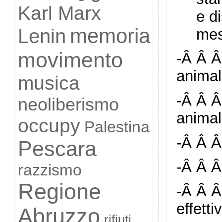
Karl Marx
e d
memoria
Lenin
mes
movimento
-Â Â Â 
animali
musica
-Â Â Â
neoliberismo
animali
occupy
Palestina
-Â Â Â
Pescara
-Â Â Â
razzismo
Regione
-Â Â Â
effetti
Abruzzo
rifiuti