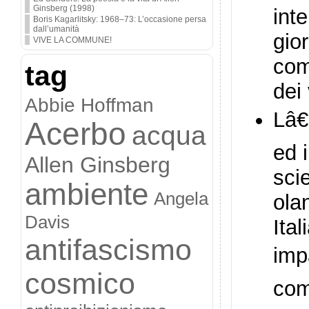
Ginsberg (1998)
int
Boris Kagarlitsky: 1968–73: L’occasione persa
dall’umanità
gior
VIVE LA COMMUNE!
com
tag
dei
Abbie Hoffman
Lâ€
Acerbo
acqua
ed i
Allen Ginsberg
sci
ambiente
Angela
ola
Davis
Ita
antifascismo
imp
cosmico
com