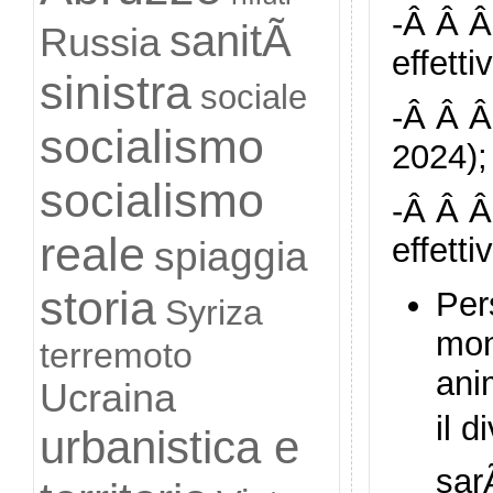
-Â Â Â
sanitÃ
Russia
effetti
sinistra
sociale
-Â Â Â
socialismo
2024);
socialismo
-Â Â Â
reale
effetti
spiaggia
storia
Per
Syriza
mon
terremoto
ani
Ucraina
il 
urbanistica e
sar