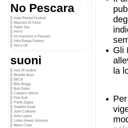
No Pescara
pubb
degl
Indie Rocket Festival
Maurizio Di Fazio
ind
Pablo Sax
PHTV
Un marziano a Pescara
sem
Villa Raspa Factory
Vini e Oli
Gli 
suoni
alle
la l
Axis Of Justice
Beastie Boys
BECK
Billy Bragg
Bob Dylan
Caetano Veloso
Per
Fela Kuti
Frank Zappa
vig
Grateful Dead
John Coltrane
John Lydon
mod
Linton Kwesi Johnson
Manu Chao