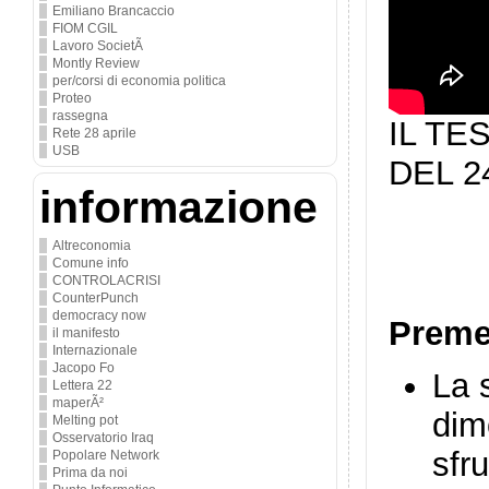
Emiliano Brancaccio
FIOM CGIL
Lavoro SocietÃ
Montly Review
per/corsi di economia politica
Proteo
rassegna
IL TE
Rete 28 aprile
USB
DEL 24
informazione
Altreconomia
Comune info
CONTROLACRISI
CounterPunch
democracy now
Preme
il manifesto
Internazionale
Jacopo Fo
La 
Lettera 22
maperÃ²
dim
Melting pot
Osservatorio Iraq
sfr
Popolare Network
Prima da noi