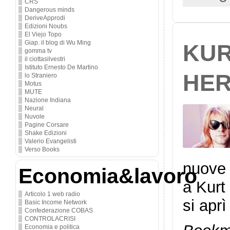
CRS
Dangerous minds
DeriveApprodi
Edizioni Noubs
El Viejo Topo
Giap. il blog di Wu Ming
KUR
gomma tv
il ciottasilvestri
Istituto Ernesto De Martino
HE
lo Straniero
Motus
MUTE
Nazione Indiana
Neural
Nuvole
Pagine Corsare
Shake Edizioni
Valerio Evangelisti
Verso Books
nuove 
Economia&lavoro
a Kurt
Articolo 1 web radio
si aprì
Basic Income Network
Confederazione COBAS
CONTROLACRISI
Economia e politica