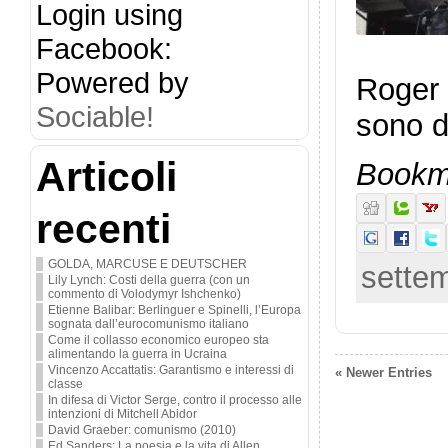
Login using
Facebook:
Powered by
Roger 
Sociable!
sono d
Articoli
Bookma
recenti
GOLDA, MARCUSE E DEUTSCHER
settem
Lily Lynch: Costi della guerra (con un
commento di Volodymyr Ishchenko)
Etienne Balibar: Berlinguer e Spinelli, l’Europa
sognata dall’eurocomunismo italiano
Come il collasso economico europeo sta
alimentando la guerra in Ucraina
Vincenzo Accattatis: Garantismo e interessi di
« Newer Entries
classe
In difesa di Victor Serge, contro il processo alle
intenzioni di Mitchell Abidor
David Graeber: comunismo (2010)
Ed Sanders: La poesia e la vita di Allen