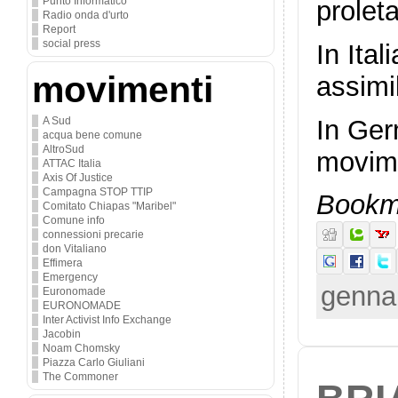
Punto Informatico
proleta
Radio onda d'urto
Report
social press
In Ita
movimenti
assimi
In Ger
A Sud
acqua bene comune
AltroSud
movime
ATTAC Italia
Axis Of Justice
Campagna STOP TTIP
Bookma
Comitato Chiapas "Maribel"
Comune info
connessioni precarie
don Vitaliano
Effimera
Emergency
gennai
Euronomade
EURONOMADE
Inter Activist Info Exchange
Jacobin
Noam Chomsky
Piazza Carlo Giuliani
The Commoner