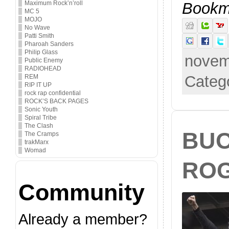
Bookma
Maximum Rock’n’roll
MC 5
MOJO
No Wave
Patti Smith
Pharoah Sanders
Philip Glass
novem
Public Enemy
RADIOHEAD
Categ
REM
RIP IT UP
rock rap confidential
ROCK’S BACK PAGES
Sonic Youth
Spiral Tribe
The Clash
BUO
The Cramps
trakMarx
Womad
ROG
Community
Already a member?