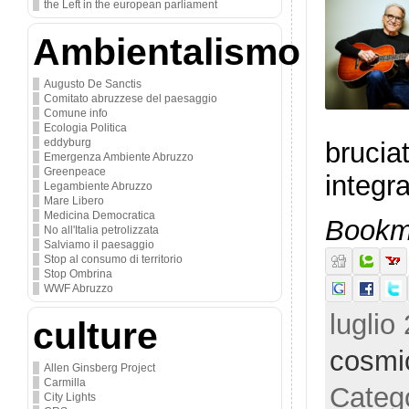
the Left in the european parliament
Ambientalismo
Augusto De Sanctis
Comitato abruzzese del paesaggio
Comune info
Ecologia Politica
eddyburg
brucia
Emergenza Ambiente Abruzzo
Greenpeace
integr
Legambiente Abruzzo
Mare Libero
Medicina Democratica
Bookma
No all'Italia petrolizzata
Salviamo il paesaggio
Stop al consumo di territorio
Stop Ombrina
WWF Abruzzo
luglio
culture
cosmi
Allen Ginsberg Project
Carmilla
Categ
City Lights