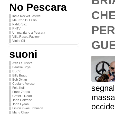
BRI
No Pescara
CHE
Indie Rocket Festival
Maurizio Di Fazio
Pablo Sax
PER
PHTV
Un marziano a Pescara
Villa Raspa Factory
GU
Vini e Oli
suoni
Axis Of Justice
Beastie Boys
BECK
Billy Bragg
Bob Dylan
Caetano Veloso
segnal
Fela Kuti
Frank Zappa
massac
Grateful Dead
John Coltrane
occide
John Lydon
Linton Kwesi Johnson
Manu Chao