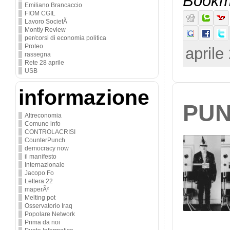
Bookma
Emiliano Brancaccio
FIOM CGIL
Lavoro SocietÃ
Montly Review
per/corsi di economia politica
Proteo
aprile
rassegna
Rete 28 aprile
USB
informazione
PUN
Altreconomia
Comune info
CONTROLACRISI
CounterPunch
democracy now
il manifesto
Internazionale
Jacopo Fo
Lettera 22
maperÃ²
Melting pot
Osservatorio Iraq
Popolare Network
Prima da noi