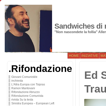
Sandwiches di r
"Non nascondete la follia" All
HOME
INIZIATIVE
MA
.Rifondazione
Ed 
Giovani Comunisti/e
inchiesta
L'Altra Europa con Tsipras
Tra
Ramon Mantovani
Rifondazione Abruzzo
Rifondazione Comunista
rivista Su la testa
Sinistra Europea – European Left