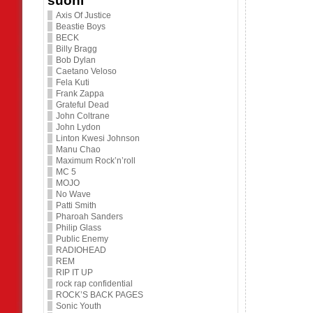
suoni
Axis Of Justice
Beastie Boys
BECK
Billy Bragg
Bob Dylan
Caetano Veloso
Fela Kuti
Frank Zappa
Grateful Dead
John Coltrane
John Lydon
Linton Kwesi Johnson
Manu Chao
Maximum Rock’n’roll
MC 5
MOJO
No Wave
Patti Smith
Pharoah Sanders
Philip Glass
Public Enemy
RADIOHEAD
REM
RIP IT UP
rock rap confidential
ROCK’S BACK PAGES
Sonic Youth