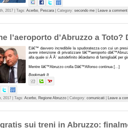
th, 2017 | Tags:
Acerbo
,
Pescara
| Category:
secondo me
|
Leave a comment
e l’aeroporto d’Abruzzo a Toto
Eâ€™ davvero incredibile la spudoratezza con cui un pre
avere intenzione di privatizzare lâ€™aeroporto dâ€™Abruzzo
alla quale si Â Ã¨ autodefinito â€œdamo di famigliaâ€ per giu
Mentre lâ€™Abruzzo crolla Dâ€™Alfonso continua […]
Bookmark It
, 2017 | Tags:
Acerbo
,
Regione Abruzzo
| Category:
comunicati
|
Leave a co
 gratis sui treni in Abruzzo: final