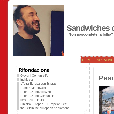
Sandwiches di
"Non nascondete la follia"
HOME
INIZIATIVE
.Rifondazione
Giovani Comunisti/e
Pesc
inchiesta
L'Altra Europa con Tsipras
Ramon Mantovani
Rifondazione Abruzzo
Rifondazione Comunista
rivista Su la testa
Sinistra Europea – European Left
the Left in the european parliament