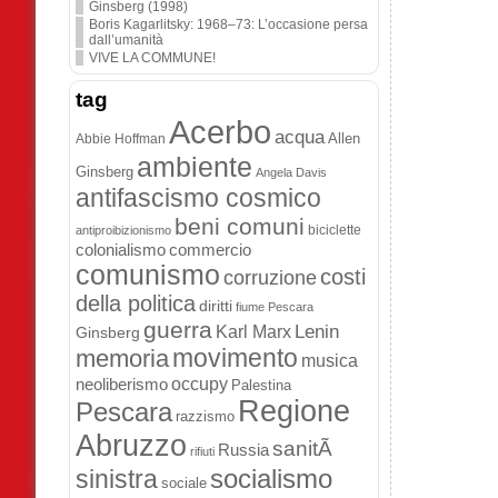
Ginsberg (1998)
Boris Kagarlitsky: 1968–73: L’occasione persa
dall’umanità
VIVE LA COMMUNE!
tag
Acerbo
acqua
Allen
Abbie Hoffman
ambiente
Ginsberg
Angela Davis
antifascismo cosmico
beni comuni
biciclette
antiproibizionismo
colonialismo
commercio
comunismo
costi
corruzione
della politica
diritti
fiume Pescara
guerra
Lenin
Karl Marx
Ginsberg
movimento
memoria
musica
occupy
neoliberismo
Palestina
Regione
Pescara
razzismo
Abruzzo
sanitÃ
Russia
rifiuti
socialismo
sinistra
sociale