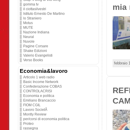
gomma tv
mia 
il ciottasilvestri
Istituto Ernesto De Martino
lo Straniero
Motus
MUTE
Nazione Indiana
Neural
Nuvole
Pagine Corsare
Shake Edizioni
Valerio Evangelisti
Verso Books
febbraio 
Economia&lavoro
Articolo 1 web radio
Basic Income Network
Confederazione COBAS
REF
CONTROLACRISI
Economia e politica
CAM
Emiliano Brancaccio
FIOM CGIL
Lavoro SocietÃ
Montly Review
per/corsi di economia politica
Proteo
rassegna