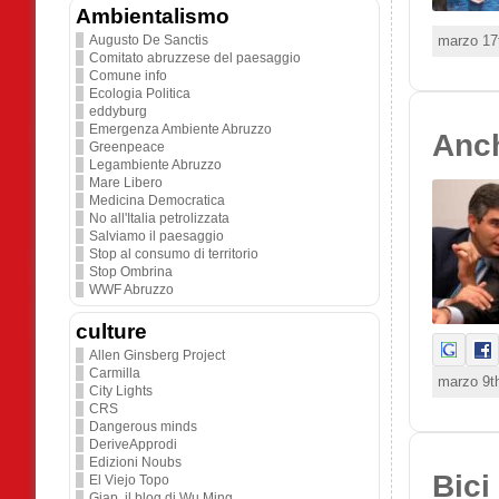
Ambientalismo
marzo 17
Augusto De Sanctis
Comitato abruzzese del paesaggio
Comune info
Ecologia Politica
eddyburg
Emergenza Ambiente Abruzzo
Anch
Greenpeace
Legambiente Abruzzo
Mare Libero
Medicina Democratica
No all'Italia petrolizzata
Salviamo il paesaggio
Stop al consumo di territorio
Stop Ombrina
WWF Abruzzo
culture
Allen Ginsberg Project
Carmilla
marzo 9th
City Lights
CRS
Dangerous minds
DeriveApprodi
Edizioni Noubs
Bici
El Viejo Topo
Giap. il blog di Wu Ming