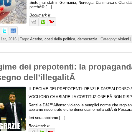
Siete mai stati in Germania, Norvegia, Danimarca o Olanda?
perchÃ© […]
Bookmark It
1st, 2016 | Tags:
Acerbo
,
costi della politica
,
democrazia
| Category:
visioni
egime dei prepotenti: la propagan
segno dell’illegalitÃ
IL REGIME DEI PREPOTENTI: RENZI E Dâ€™ALFONSO A
VOGLIONO CAMBIARE LA COSTITUZIONE EÂ NON RIS
Renzi e Dâ€™Alfonso violano le semplici norme che regolano 
abbiamo riscontrato e che denunciamo nella cittÃ di Pescara 
Ieri sera abbiamo […]
Bookmark It