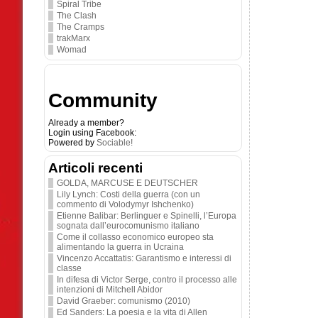
Spiral Tribe
The Clash
The Cramps
trakMarx
Womad
Community
Already a member?
Login using Facebook:
Powered by
Sociable!
Articoli recenti
GOLDA, MARCUSE E DEUTSCHER
Lily Lynch: Costi della guerra (con un
commento di Volodymyr Ishchenko)
Etienne Balibar: Berlinguer e Spinelli, l’Europa
sognata dall’eurocomunismo italiano
Come il collasso economico europeo sta
alimentando la guerra in Ucraina
Vincenzo Accattatis: Garantismo e interessi di
classe
In difesa di Victor Serge, contro il processo alle
intenzioni di Mitchell Abidor
David Graeber: comunismo (2010)
Ed Sanders: La poesia e la vita di Allen