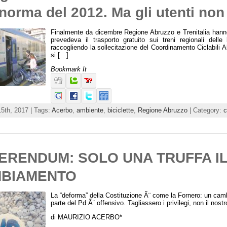
norma del 2012. Ma gli utenti non
Finalmente da dicembre Regione Abruzzo e Trenitalia hanno
prevedeva il trasporto gratuito sui treni regionali delle 
raccogliendo la sollecitazione del Coordinamento Ciclabili 
si […]
Bookmark It
15th, 2017 | Tags:
Acerbo
,
ambiente
,
biciclette
,
Regione Abruzzo
| Category:
c
ERENDUM: SOLO UNA TRUFFA IL
BIAMENTO
La “deforma” della Costituzione Ã¨ come la Fornero: un cam
parte del Pd Ã¨ offensivo. Tagliassero i privilegi, non il nostr
di MAURIZIO ACERBO*