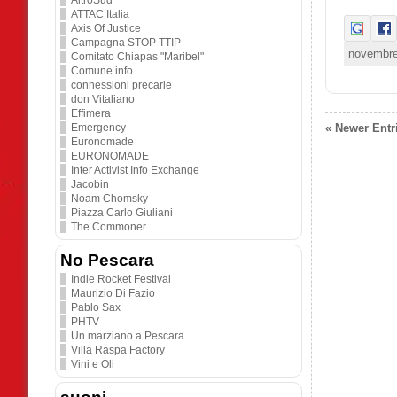
AltroSud
ATTAC Italia
Axis Of Justice
Campagna STOP TTIP
novembre
Comitato Chiapas "Maribel"
Comune info
connessioni precarie
don Vitaliano
Effimera
« Newer Entr
Emergency
Euronomade
EURONOMADE
Inter Activist Info Exchange
Jacobin
Noam Chomsky
Piazza Carlo Giuliani
The Commoner
No Pescara
Indie Rocket Festival
Maurizio Di Fazio
Pablo Sax
PHTV
Un marziano a Pescara
Villa Raspa Factory
Vini e Oli