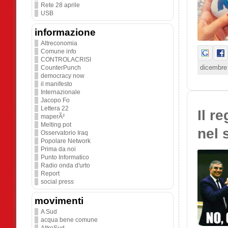
Rete 28 aprile
USB
informazione
Altreconomia
Comune info
CONTROLACRISI
dicembre 
CounterPunch
democracy now
il manifesto
Internazionale
Jacopo Fo
Lettera 22
Il r
maperÃ²
Melting pot
nel 
Osservatorio Iraq
Popolare Network
Prima da noi
Punto Informatico
Radio onda d'urto
Report
social press
movimenti
A Sud
acqua bene comune