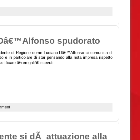
? Dâ€™Alfonso spudorato
sidente di Regione come Luciano Dâ€™Alfonso ci comunica di
 e in particolare di star pensando alla nota impresa rispetto
stificare â€œregaliâ€ ricevuti.
mment
mente si dÃ attuazione alla