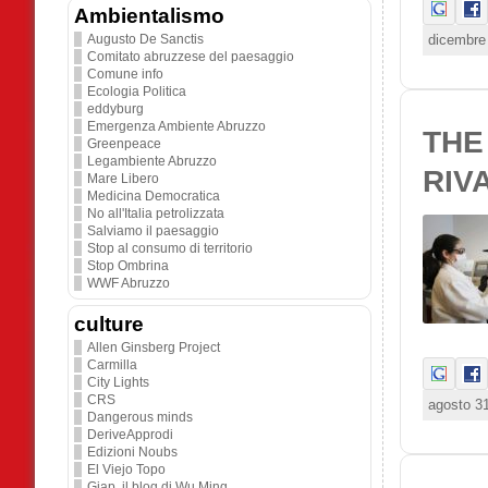
Ambientalismo
dicembre 
Augusto De Sanctis
Comitato abruzzese del paesaggio
Comune info
Ecologia Politica
eddyburg
Emergenza Ambiente Abruzzo
THE
Greenpeace
Legambiente Abruzzo
RIV
Mare Libero
Medicina Democratica
No all'Italia petrolizzata
Salviamo il paesaggio
Stop al consumo di territorio
Stop Ombrina
WWF Abruzzo
culture
Allen Ginsberg Project
Carmilla
City Lights
CRS
agosto 31
Dangerous minds
DeriveApprodi
Edizioni Noubs
El Viejo Topo
Giap. il blog di Wu Ming