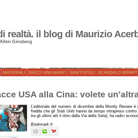
 realtà. il blog di Maurizio Acer
 Allen Ginsberg
MATERIALI
DACCI UNA MANO
SANITOPOLI: SCANDALO BIPART
cce USA alla Cina: volete un’altr
L’editoriale del numero di dicembre della Montly Review è 
fredda che gli Stati Uniti hanno da tempo intrapreso contro l
tra gli ultimi atti il ritiro dalla Via della Seta), ha radici eco
Bookmark It