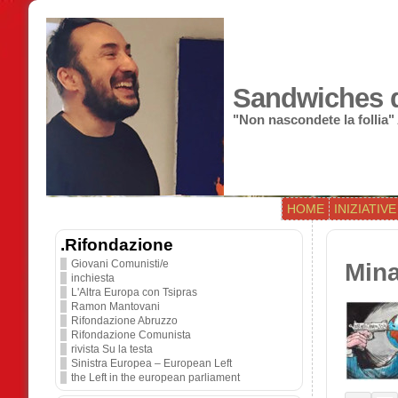
Sandwiches di
"Non nascondete la follia"
HOME
INIZIATIVE
.Rifondazione
Giovani Comunisti/e
Mina
inchiesta
L'Altra Europa con Tsipras
Ramon Mantovani
Rifondazione Abruzzo
Rifondazione Comunista
rivista Su la testa
Sinistra Europea – European Left
the Left in the european parliament