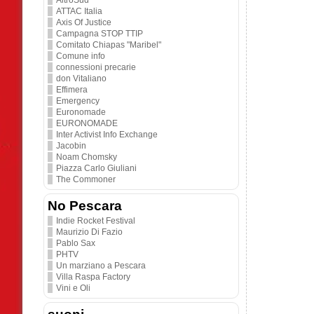
AltroSud
ATTAC Italia
Axis Of Justice
Campagna STOP TTIP
Comitato Chiapas "Maribel"
Comune info
connessioni precarie
don Vitaliano
Effimera
Emergency
Euronomade
EURONOMADE
Inter Activist Info Exchange
Jacobin
Noam Chomsky
Piazza Carlo Giuliani
The Commoner
No Pescara
Indie Rocket Festival
Maurizio Di Fazio
Pablo Sax
PHTV
Un marziano a Pescara
Villa Raspa Factory
Vini e Oli