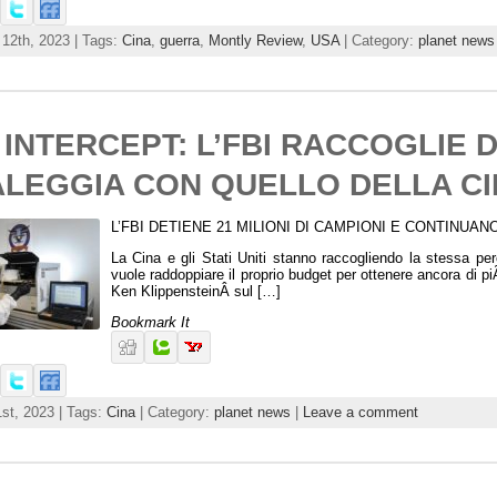
12th, 2023 | Tags:
Cina
,
guerra
,
Montly Review
,
USA
| Category:
planet news
 INTERCEPT: L’FBI RACCOGLIE 
ALEGGIA CON QUELLO DELLA C
L’FBI DETIENE 21 MILIONI DI CAMPIONI E CONTINUA
La Cina e gli Stati Uniti stanno raccogliendo la stessa pe
vuole raddoppiare il proprio budget per ottenere ancora di 
Ken KlippensteinÂ sul […]
Bookmark It
st, 2023 | Tags:
Cina
| Category:
planet news
|
Leave a comment