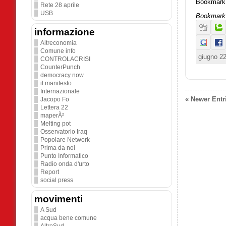
Bookmark 
Rete 28 aprile
USB
Bookmark 
informazione
Altreconomia
Comune info
giugno 2
CONTROLACRISI
CounterPunch
democracy now
il manifesto
Internazionale
« Newer Entr
Jacopo Fo
Lettera 22
maperÃ²
Melting pot
Osservatorio Iraq
Popolare Network
Prima da noi
Punto Informatico
Radio onda d'urto
Report
social press
movimenti
A Sud
acqua bene comune