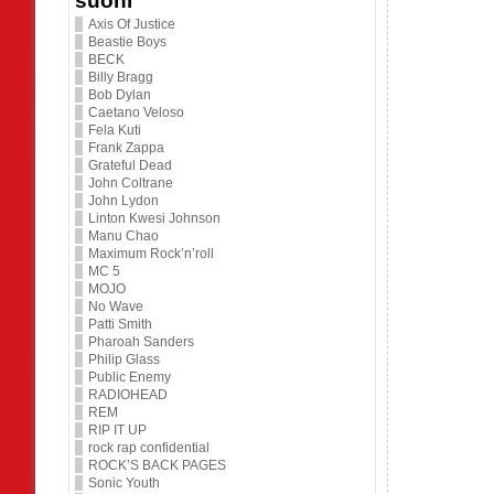
suoni
Axis Of Justice
Beastie Boys
BECK
Billy Bragg
Bob Dylan
Caetano Veloso
Fela Kuti
Frank Zappa
Grateful Dead
John Coltrane
John Lydon
Linton Kwesi Johnson
Manu Chao
Maximum Rock’n’roll
MC 5
MOJO
No Wave
Patti Smith
Pharoah Sanders
Philip Glass
Public Enemy
RADIOHEAD
REM
RIP IT UP
rock rap confidential
ROCK’S BACK PAGES
Sonic Youth