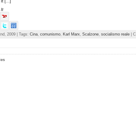
It […]
It
2nd, 2009 | Tags:
Cina
,
comunismo
,
Karl Marx
,
Scalzone
,
socialismo reale
| C
ies