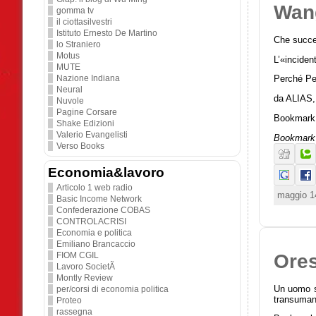
Wang
gomma tv
il ciottasilvestri
Istituto Ernesto De Martino
Che succed
lo Straniero
Motus
L’«inciden
MUTE
Nazione Indiana
Perché Pec
Neural
da ALIAS, 
Nuvole
Pagine Corsare
Bookmark 
Shake Edizioni
Valerio Evangelisti
Bookmark 
Verso Books
Economia&lavoro
Articolo 1 web radio
maggio 1
Basic Income Network
Confederazione COBAS
CONTROLACRISI
Economia e politica
Emiliano Brancaccio
Ores
FIOM CGIL
Lavoro SocietÃ
Montly Review
Un uomo so
per/corsi di economia politica
transumano
Proteo
rassegna