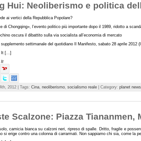
 Hui: Neoliberismo e politica del
e ai vertici della Repubblica Popolare?
te di Chongqing», l’evento politico più importante dopo il 1989, ridotto a scan
hino oscura il dibattito sulla via socialista all’economia di mercato
supplemento settimanale del quotidiano Il Manifesto, sabato 28 aprile 2012 (l
It […]
It
4th, 2012 | Tags:
Cina
,
neoliberismo
,
socialismo reale
| Category:
planet news
te Scalzone: Piazza Tiananmen, M
lo, camicia bianca su calzoni neri, ripreso di spalle. Dritto, fragile e posse
 si erige contro una colonna di carrarmati. Non sappiamo chi sia, come la pe