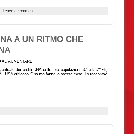
|
Leave a comment
DNA A UN RITMO CHE
INA
NO AD AUMENTARE
rcentuale dei profili DNA delle loro popolazioni â€“ e lâ€™FBI
piÃ¹. USA criticano Cina ma fanno la stessa cosa. Lo raccontaÂ