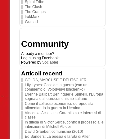
Spiral Tribe
The Clash
The Cramps
trakMarx
Womad
Community
Already a member?
Login using Facebook:
Powered by
Sociable!
Articoli recenti
GOLDA, MARCUSE E DEUTSCHER
Lily Lynch: Costi della guerra (con un
commento di Volodymyr Ishchenko)
Etienne Balibar: Berlinguer e Spinelli, l’Europa
sognata dall’eurocomunismo italiano
Come il collasso economico europeo sta
alimentando la guerra in Ucraina
Vincenzo Accattatis: Garantismo e interessi di
classe
In difesa di Victor Serge, contro il processo alle
intenzioni di Mitchell Abidor
David Graeber: comunismo (2010)
Ed Sanders: La poesia e la vita di Allen