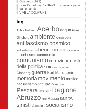
Ginsberg (1998)
Boris Kagarlitsky: 1968–73: L’occasione persa
dall’umanità
VIVE LA COMMUNE!
tag
Acerbo
acqua
Allen
Abbie Hoffman
ambiente
Ginsberg
Angela Davis
antifascismo cosmico
beni comuni
biciclette
antiproibizionismo
colonialismo
commercio
comunismo
costi
corruzione
della politica
diritti
fiume Pescara
guerra
Lenin
Karl Marx
Ginsberg
movimento
memoria
musica
occupy
neoliberismo
Palestina
Regione
Pescara
razzismo
Abruzzo
sanitÃ
Russia
rifiuti
socialismo
sinistra
sociale